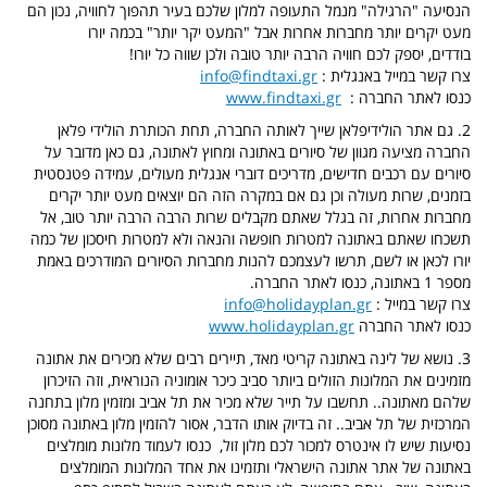
הנסיעה "הרגילה" מנמל התעופה למלון שלכם בעיר תהפוך לחוויה, נכון הם
מעט יקרים יותר מחברות אחרות אבל "המעט יקר יותר" בכמה יורו
בודדים, יספק לכם חוויה הרבה יותר טובה ולכן שווה כל יורו!
צרו קשר במייל באנגלית :
info@findtaxi.gr
כנסו לאתר החברה :
www.findtaxi.gr
2. גם אתר הולידיפלאן שייך לאותה החברה, תחת הכותרת הולידי פלאן
החברה מציעה מגוון של סיורים באתונה ומחוץ לאתונה, גם כאן מדובר על
סיורים עם רכבים חדישים, מדריכים דוברי אנגלית מעולים, עמידה פטנסטית
בזמנים, שרות מעולה וכן גם אם במקרה הזה הם יוצאים מעט יותר יקרים
מחברות אחרות, זה בגלל שאתם מקבלים שרות הרבה הרבה יותר טוב, אל
תשכחו שאתם באתונה למטרות חופשה והנאה ולא למטרות חיסכון של כמה
יורו לכאן או לשם, תרשו לעצמכם להנות מחברות הסיורים המודרכים באמת
מספר 1 באתונה, כנסו לאתר החברה.
צרו קשר במייל :
info@holidayplan.gr
כנסו לאתר החברה
www.holidayplan.gr
3. נושא של לינה באתונה קריטי מאד, תיירים רבים שלא מכירים את אתונה
מזמינים את המלונות הזולים ביותר סביב כיכר אומוניה הנוראית, וזה הזיכרון
שלהם מאתונה.. תחשבו על תייר שלא מכיר את תל אביב ומזמין מלון בתחנה
המרכזית של תל אביב.. זה בדיוק אותו הדבר, אסור להזמין מלון באתונה מסוכן
נסיעות שיש לו אינטרס למכור לכם מלון זול, כנסו לעמוד מלונות מומלצים
באתונה של אתר אתונה הישראלי ותזמינו את אחד המלונות המומלצים