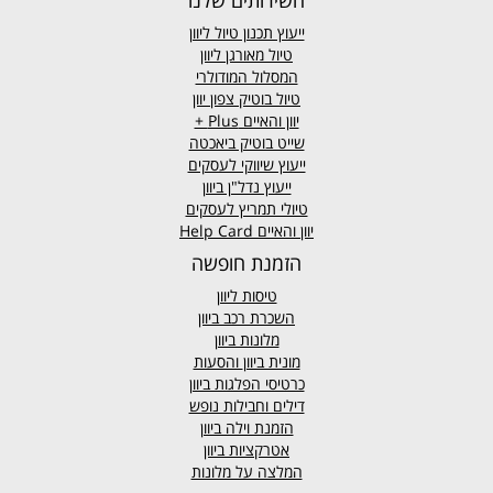
ייעוץ תכנון טיול ליוון
טיול מאורגן ליוון
המסלול המודולרי
טיול בוטיק צפון יוון
יוון והאיים
Plus +
שייט בוטיק ביאכטה
ייעוץ שיווקי לעסקים
ייעוץ נדל"ן ביוון
טיולי תמריץ לעסקים
יוון והאיים Help Card
הזמנת חופשה
טיסות ליוון
השכרת רכב ביוון
מלונות ביוון
מונית ביוון
והסעות
כרטיסי הפלגות ביוון
דילים וחבילות נופש
הזמנת וילה ביוון
אטרקציות ביוון
המלצה על מלונות