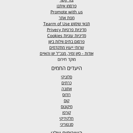
פרסמו איתנו
Promote with us
מפת אתר
תנאי שימוש
Tearm of Use
מדיניות פרטיות
Privecy
מדיניות עוגיות
Cookies
פרסום בתים ווילות ביוון
שרותי ייעוץ מתקדמים
אודות - סיון זמיר, מנכ"ל יוון והאיים
מוקד חירום
היעדים החמים
סלוניקי
כרתים
אתונה
רודוס
קוס
מיקונוס
קורפו
חלקידיקי
סנטוריני
השירותים שלנו