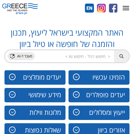
Toggle
navigation
האתר המקצועי בישראל ליעוץ, תכנון
והזמנה של חופשה או טיול ביוון
הזמינו עכשיו
יעדים מומלצים
יעדים פופולרים
מידע שימושי
ייעוץ ומסלולים
מלונות ווילות
אזורים ביוון
שאלות נפוצות