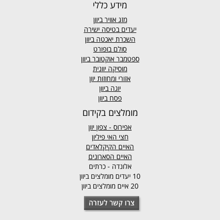
מידע כללי
מזג אוויר
ביוון
יעדים בטיסה ישירה
השכרת יאכטה ביוון
סולם בופורט
ספטמבר אוקטובר ביוון
מוסיקה יוונית
אזורי ומחוזות יוון
יוגה ביוון
פסח ביוון
מומלצים בקידום
אפירוס
- צפון יוון
חצי האי פיליון
האיים הקיקלאדים
האיים הסארונים
אלונדה - כרתים
10 יעדים מומלצים ביוון
20 איים מומלצים ביוון