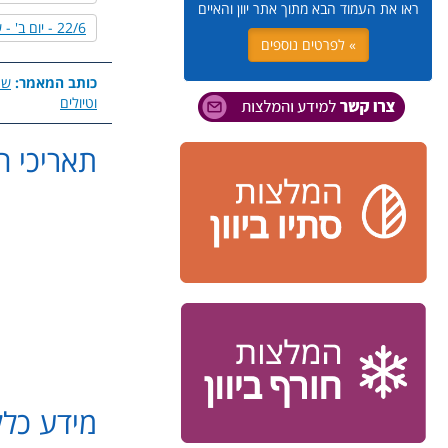
ראו את העמוד הבא מתוך אתר יוון והאיים
22/6 - יום ב' - שייט למערות ים
» לפרטים נוספים
כותב המאמר:
שר
וטיולים
תאריכי הטיול: 26
פרטי התקשרות:
שרית רוסו - 054-5423341 -
סיון זמיר - 050-7245890 -
מסלול 
.
מידע כלל