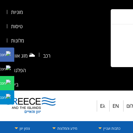
מוניות
|
טיסות
|
מלונות
|
🌥️
|
רכב
מזג אוויר
|
הפלגות
|
ביטוח
לום
EN
Eλ
כתבות ועניין
מידע והמלצות
צפון יוון