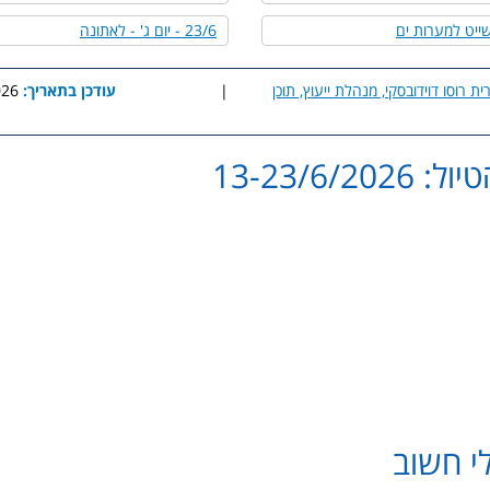
23/6 - יום ג' - לאתונה
ית רוסו דוידובסקי, מנהלת ייעוץ, תוכן
|
עודכן בתאריך:
8:29
13-23/6/20
clickgo.co.il@gmail.com
greece.isl@gmail.com
זה הינו אישי ואין להעבירו הל
י חשוב