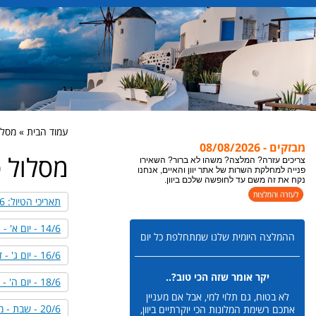
עמוד הבית » מסלו
מבזקים - 08/08/2026
מסלול ט
צריכים עזרה? המלצה? משהו לא ברור? השאירו
פנייה למחלקת השרות של אתר יוון והאיים, אנחנו
נקח את זה משם עד לחופשה שלכם ביוון.
תאריכי הטיול: 13-23/6/2026
14/6 - יום א' - נחיתה באתונה
ההמלצה היומית שלנו שמתחלפת כל יום
16/6 - יום ג' - דרום פיליון
יקר אומר שזה הכי טוב?..
18/6 - יום ה' - וולוס וכפרי ההר
לא בטוח, גם תלוי למי, אבל אם מעניין
20/6 - שבת - מעבר למזרח פיליון
אתכם רשימת המלונות הכי יוקרתיים ביוון,