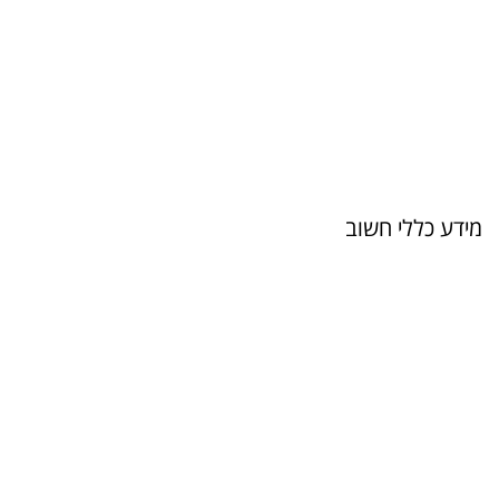
מסלול זה הינו אישי ואין
להעבירו הלאה
מידע כללי חשוב