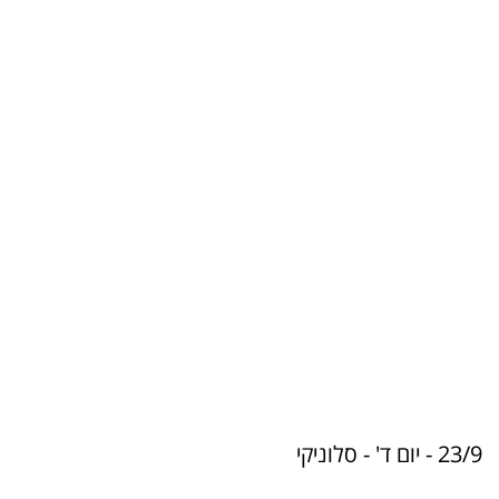
לינק למפה
23/9 - יום ד' - סלוניקי