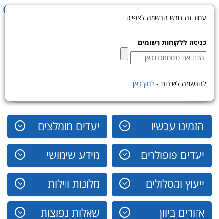
Toggle
עמוד זה דורש הרשמה לצפייה
navigation
כניסה ללקוחות רשומים
האתר המקצועי בישראל ליעוץ, תכנון
והזמנה של חופשה או טיול ביוון
להרשמה לשירות -
לחץ כאן
הזמינו עכשיו
יעדים מומלצים
יעדים פופולרים
מידע שימושי
ייעוץ ומסלולים
מלונות ווילות
אזורים ביוון
שאלות נפוצות