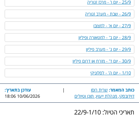
25/9 - יום ו' - מרכז זגוריה
26/9 - שבת - מערב זגוריה
27/9 - יום א' - למצובו
28/9 - יום ב' - למטאורה ופיליון
29/9 - יום ג' - מערב פיליון
30/9 - יום ד' - מזרח או דרום פיליון
1/10 - יום ה' - לסלוניקי
כותב המאמר:
שרית רוסו
|
עודכן בתאריך:
דוידובסקי, מנהלת ייעוץ, תוכן וטיולים
10/06/2026 18:06
תאריכי הטיול: 22/9-1/10
פרטי התקשרות:
clickgo.co.il@gmail.com
greece.isl@gmail.com