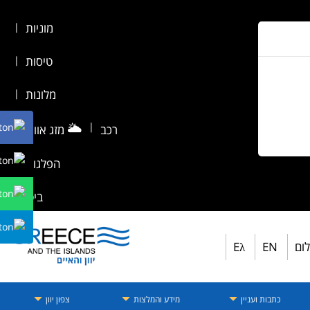
מוניות
|
טיסות
|
מלונות
|
🌥️
|
רכב
מזג אוויר
|
הפלגות
|
ביטוח
לום
EN
Eλ
כתבות ועניין
מידע והמלצות
צפון יוון