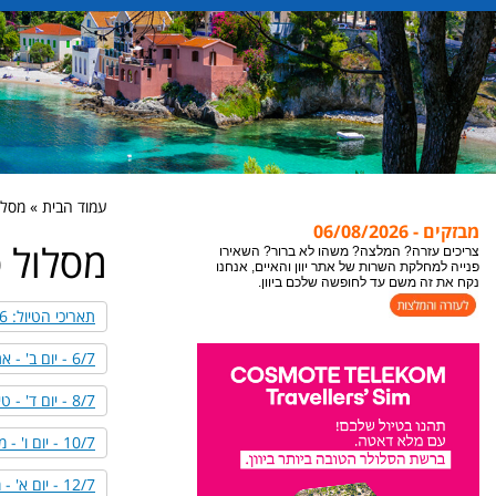
עמוד הבית » מסלול
מבזקים - 06/08/2026
מסלול טי
צריכים עזרה? המלצה? משהו לא ברור? השאירו
פנייה למחלקת השרות של אתר יוון והאיים, אנחנו
נקח את זה משם עד לחופשה שלכם ביוון.
תאריכי הטיול: 6-16/7/2026
6/7 - יום ב' - אתונה לקסילוקסטרו
8/7 - יום ד' - טיול בצומרקה
10/7 - יום ו' - מערב זגוריה
12/7 - יום א' - מזרח פיליון