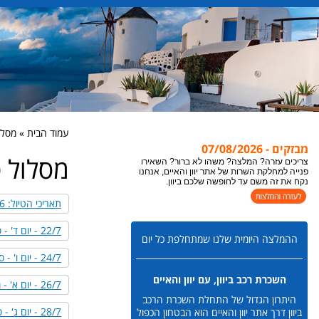
עמוד הבית » מסלול
מבזקים - 07/08/2026
מסלול ט
צריכים עזרה? המלצה? משהו לא ברור? השאירו
פנייה למחלקת השרות של אתר יוון והאיים, אנחנו
נקח את זה משם עד לחופשה שלכם ביוון.
תאריכי הטיול: 23-29/7/2026
22/7 - יום ד' - סלוניקי ליואנינה
ההמלצה היומית שלנו שמתחלפת כל יום
24/7 - יום ו' - סיבוטה
השכרת רכב ביוון, עם יוון והאיים
26/7 - יום א' - מערב זגוריה
היתרון הגדול של התחלת השכרת הרכב
28/7 - יום ג' - סלוניקי
ביוון דרך אתר יוון והאיים הוא הבטחון הכפול