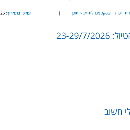
ית רוסו דוידובסקי, מנהלת ייעוץ, תוכן
|
עודכן בתאריך:
7:50
23-29/7/20
clickgo.co.il@gmail.com
greece.isl@gmail.com
זה הינו אישי ואין להעבירו הל
י חשוב