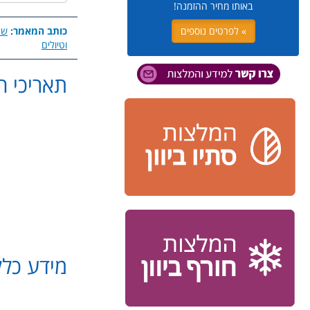
באותו מחיר ההזמנה!
» לפרטים נוספים
כותב המאמר:
שר
וטיולים
תאריכי הטיול: 26
פרטי התקשרות:
שרית רוסו - 054-5423341 -
סיון זמיר - 050-7245890 -
מסלול 
.
מידע כלל