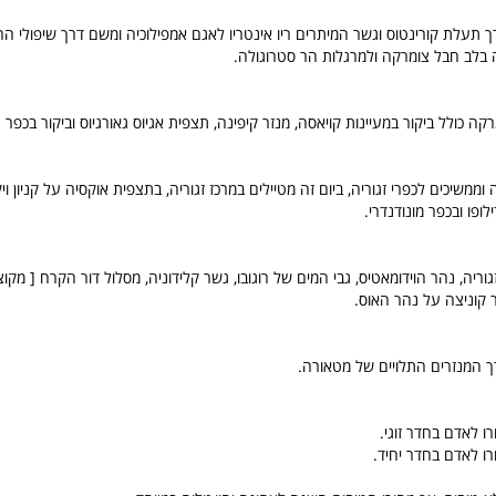
 תעלת קורינטוס וגשר המיתרים ריו אינטריו לאגם אמפילוכיה ומשם דרך שיפולי ה
בלב חבל צומרקה ולמרגלות הר סטרוגולה.
רקה כולל ביקור במעיינות קויאסה, מנזר קיפינה, תצפית אגיוס גאורגיוס וביקור בכפר 
וממשיכים לכפרי זגוריה, ביום זה מטיילים במרכז זגוריה, בתצפית אוקסיה על קניון וי
ילופו ובכפר מונודנדרי.
וריה, נהר הוידומאטיס, גבי המים של רוגובו, גשר קלידוניה, מסלול דור הקרח [ מקוצ
שר קוניצה על נהר האוס.
ך המנזרים התלויים של מטאורה.