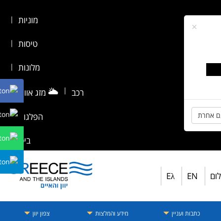
מוניות
|
×
טיסות
|
מלונות
|
🌥️
|
רכב
מזג אוויר
|
ם אחרת
הפלגות
|
ביטוח
לום
EN
Eλ
כתבות ועניין
מידע והמלצות
צפון יוון