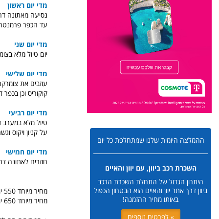
מדי יום ראשון
נסיעה מאתונה דרך
עד הכפר פרמנטה 
מדי יום שני
יום טיול מלא בצומ
מדי יום שלישי
עוזבים את צומרקה 
קוקוריס וכן בכפר ד
מדי יום רביעי
טיול מלא במערב זג
על קניון ויקוס וג
ההמלצה היומית שלנו שמתחלפת כל יום
מדי יום חמישי
חוזרים לאתונה דר
השכרת רכב ביוון, עם יוון והאיים
היתרון הגדול של התחלת השכרת הרכב
ביוון דרך אתר יוון והאיים הוא הבטחון הכפול
מחיר מיוחד 550 יורו לאדם בחדר זוגי.
באותו מחיר ההזמנה!
מחיר מיוחד 650 יורו לאדם בחדר יחיד.
» לפרטים נוספים