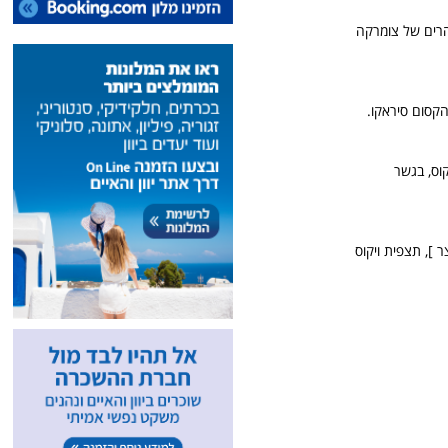
הרים של צומרקה
הקסום סיראקו.
קוס, בגשר
ר ], תצפית ויקוס