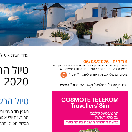
עמוד הבית » טיול ה
מבזקים - 06/08/2026
טיול הר
אתר יוון והאיים מתעדכן במידע חדש כל הזמן, לקבלת
המידע העדכני ביותר לעמוד בו אתם נמצאים או
2020
צופים, מומלץ לבצע ריפרש לעמוד "רענון".
צריכים עזרה? המלצה? משהו לא ברור? השאירו
פנייה למחלקת השרות של אתר יוון והאיים, אנחנו
טיול הרשמ
נקח את זה משם עד לחופשה שלכם ביוון.
מסלול הטיול והמח