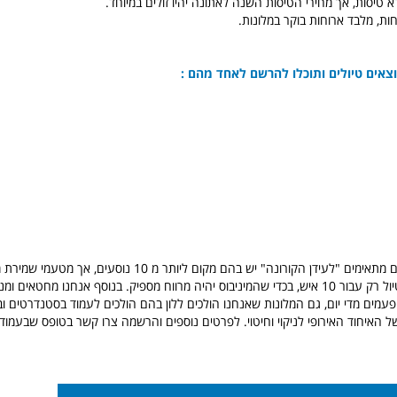
 טיסות, אך מחירי הטיסות השנה לאתונה יהיו זולים במיוחד.
ות, מלבד ארוחות בוקר במלונות.
צאים טיולים ותוכלו להרשם לאחד מהם :
שימו לב המיניבוסים מתאימים "לעידן הקורונה" יש בהם מקום ליותר מ 10 נוס
מסכימים להוציא טיול רק עבור 10 איש, בכדי שהמיניבוס יהיה מרווח מספיק. בנוסף אנחנו מחטאים
פעמים מדי יום, גם המלונות שאנחנו הולכים ללון בהם הולכים לעמוד בסטנדרטים וב
ל האיחוד האירופי לניקוי וחיטוי. לפרטים נוספים והרשמה צרו קשר בטופס שבעמוד 