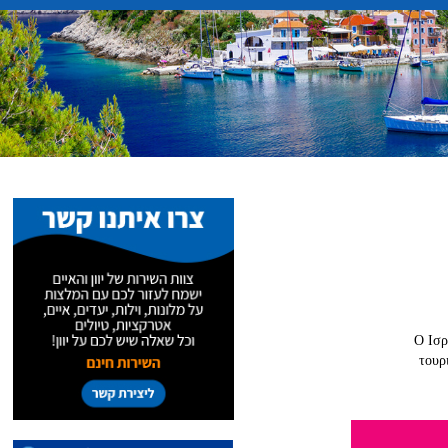
Ο Ισρ
τουρ