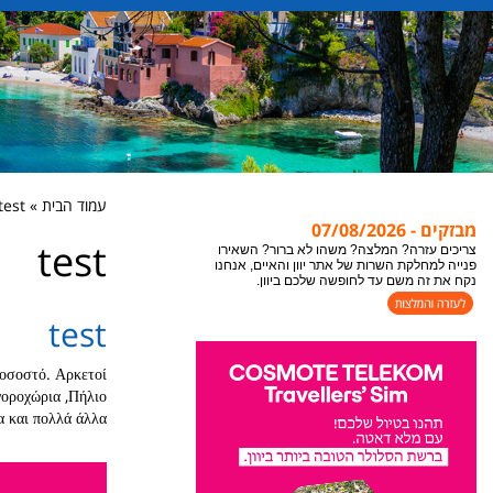
אתר יוון והאיים מתעדכן במידע חדש כל הזמן, לקבלת
עמוד הבית » test
המידע העדכני ביותר לעמוד בו אתם נמצאים או
מבזקים - 07/08/2026
צופים, מומלץ לבצע ריפרש לעמוד "רענון".
test
צריכים עזרה? המלצה? משהו לא ברור? השאירו
פנייה למחלקת השרות של אתר יוון והאיים, אנחנו
נקח את זה משם עד לחופשה שלכם ביוון.
test
ποσοστό. Αρκετοί
γοροχώρια ,Πήλιο
 και πολλά άλλα.