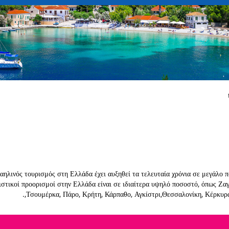
αηλινός τουρισμός στη Ελλάδα έχει αυξηθεί τα τελευταία χρόνια σε μεγάλο 
ιστικοί προορισμοί στην Ελλάδα είναι σε ιδιαίτερα υψηλό ποσοστό, όπως Ζα
,Τσουμέρκα, Πάρο, Κρήτη, Κάρπαθο, Αγκίστρι,Θεσσαλονίκη, Κέρκυρα