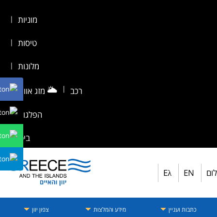
מוניות
|
טיסות
|
מלונות
|
🌥️
|
רכב
מזג אוויר
|
הפלגות
|
ביטוח
לום
EN
Eλ
כתבות ועניין
מידע והמלצות
צפון יוון