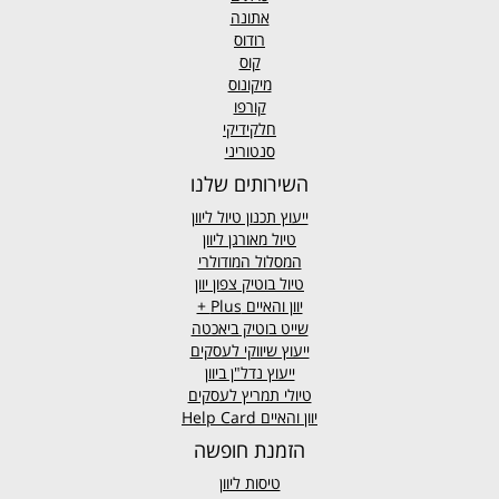
אתונה
רודוס
קוס
מיקונוס
קורפו
חלקידיקי
סנטוריני
השירותים שלנו
ייעוץ תכנון טיול ליוון
טיול מאורגן ליוון
המסלול המודולרי
טיול בוטיק צפון יוון
יוון והאיים
Plus +
שייט בוטיק ביאכטה
ייעוץ שיווקי לעסקים
ייעוץ נדל"ן ביוון
טיולי תמריץ לעסקים
יוון והאיים Help Card
הזמנת חופשה
טיסות ליוון