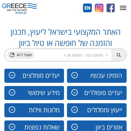
Toggle
navigation
האתר המקצועי בישראל ליעוץ, תכנון
והזמנה של חופשה או טיול ביוון
הזמינו עכשיו
יעדים מומלצים
יעדים פופולרים
מידע שימושי
ייעוץ ומסלולים
מלונות ווילות
אזורים ביוון
שאלות נפוצות