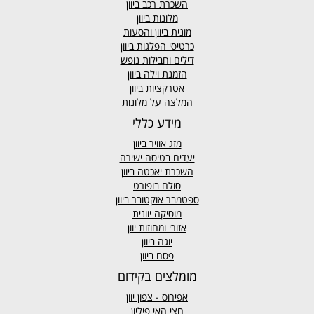
השכרת רכב ביוון
מלונות ביוון
מונית ביוון
והסעות
כרטיסי הפלגות ביוון
דילים וחבילות נופש
הזמנת וילה ביוון
אטרקציות ביוון
המלצה על מלונות
מידע כללי
מזג אוויר
ביוון
יעדים בטיסה ישירה
השכרת יאכטה ביוון
סולם בופורט
ספטמבר אוקטובר ביוון
מוסיקה יוונית
אזורי ומחוזות יוון
יוגה ביוון
פסח ביוון
מומלצים בקידום
אפירוס
- צפון יוון
חצי האי פיליון