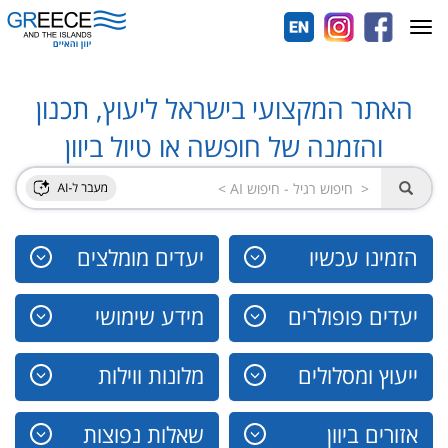
Toggle
navigation
האתר המקצועי בישראל ליעוץ, תכנון
והזמנה של חופשה או טיול ביוון
הזמינו עכשיו
יעדים מומלצים
יעדים פופולרים
מידע שימושי
ייעוץ ומסלולים
מלונות ווילות
אזורים ביוון
שאלות נפוצות