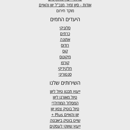
אודות - סיון זמיר, מנכ"ל יוון והאיים
מוקד חירום
היעדים החמים
סלוניקי
כרתים
אתונה
רודוס
קוס
מיקונוס
קורפו
חלקידיקי
סנטוריני
השירותים שלנו
ייעוץ תכנון טיול ליוון
טיול מאורגן ליוון
המסלול המודולרי
טיול בוטיק צפון יוון
יוון והאיים
Plus +
שייט בוטיק ביאכטה
ייעוץ שיווקי לעסקים