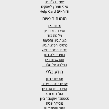
ייעוץ נדל"ן ביוון
טיולי תמריץ לעסקים
יוון והאיים Help Card
הזמנת חופשה
טיסות ליוון
השכרת רכב ביוון
מלונות ביוון
מונית ביוון
והסעות
כרטיסי הפלגות ביוון
דילים וחבילות נופש
הזמנת וילה ביוון
אטרקציות ביוון
המלצה על מלונות
מידע כללי
מזג אוויר
ביוון
יעדים בטיסה ישירה
השכרת יאכטה ביוון
סולם בופורט
ספטמבר אוקטובר ביוון
מוסיקה יוונית
אזורי ומחוזות יוון