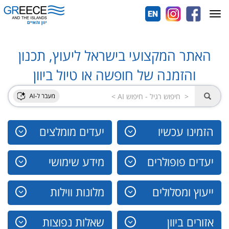
Toggle
navigation
האתר המקצועי בישראל ליעוץ, תכנון
והזמנה של חופשה או טיול ביוון
הזמינו עכשיו
יעדים מומלצים
יעדים פופולרים
מידע שימושי
ייעוץ ומסלולים
מלונות ווילות
אזורים ביוון
שאלות נפוצות