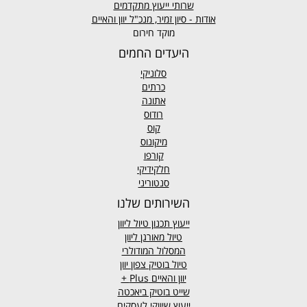
שרותי ייעוץ מתקדמים
אודות - סיון זמיר, מנכ"ל יוון והאיים
מוקד חירום
היעדים החמים
סלוניקי
כרתים
אתונה
רודוס
קוס
מיקונוס
קורפו
חלקידיקי
סנטוריני
השירותים שלנו
ייעוץ תכנון טיול ליוון
טיול מאורגן ליוון
המסלול המודולרי
טיול בוטיק צפון יוון
יוון והאיים
Plus +
שייט בוטיק ביאכטה
ייעוץ שיווקי לעסקים