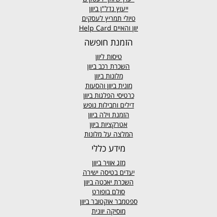
ייעוץ נדל"ן ביוון
טיולי תמריץ לעסקים
יוון והאיים Help Card
הזמנת חופשה
טיסות ליוון
השכרת רכב ביוון
מלונות ביוון
מונית ביוון
והסעות
כרטיסי הפלגות ביוון
דילים וחבילות נופש
הזמנת וילה ביוון
אטרקציות ביוון
המלצה על מלונות
מידע כללי
מזג אוויר
ביוון
יעדים בטיסה ישירה
השכרת יאכטה ביוון
סולם בופורט
ספטמבר אוקטובר ביוון
מוסיקה יוונית