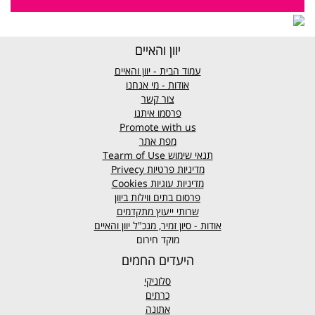
יוון והאיים
עמוד הבית - יוון והאיים
אודות - מי אנחנו
צור קשר
פרסמו איתנו
Promote with us
מפת אתר
תנאי שימוש
Tearm of Use
מדיניות פרטיות
Privecy
מדיניות עוגיות
Cookies
פרסום בתים ווילות ביוון
שרותי ייעוץ מתקדמים
אודות - סיון זמיר, מנכ"ל יוון והאיים
מוקד חירום
היעדים החמים
סלוניקי
כרתים
אתונה