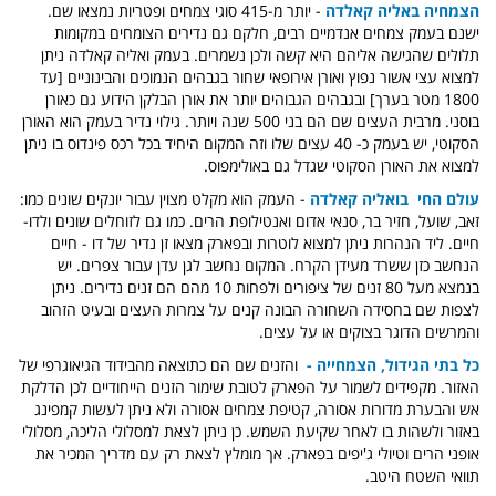
הצמחיה באליה קאלדה
- יותר מ-415 סוגי צמחים ופטריות נמצאו שם.
ישנם בעמק צמחים אנדמיים רבים, חלקם גם נדירים הצומחים במקומות
תלולים שהגישה אליהם היא קשה ולכן נשמרים. בעמק ואליה קאלדה ניתן
למצוא עצי אשור נפוץ ואורן אירופאי שחור בגבהים הנמוכים והבינוניים [עד
1800 מטר בערך] ובגבהים הגבוהים יותר את אורן הבלקן הידוע גם כאורן
בוסני. מרבית העצים שם הם בני 500 שנה ויותר. גילוי נדיר בעמק הוא האורן
הסקוטי, יש בעמק כ- 40 עצים שלו וזה המקום היחיד בכל רכס פינדוס בו ניתן
למצוא את האורן הסקוטי שגדל גם באולימפוס
.
עולם החי בואליה קאלדה
- העמק הוא מקלט מצוין עבור יונקים שונים כמו:
זאב, שועל, חזיר בר, סנאי אדום ואנטילופת הרים. כמו גם לזוחלים שונים ולדו-
חיים. ליד הנהרות ניתן למצוא לוטרות ובפארק מצאו זן נדיר של דו - חיים
הנחשב כזן ששרד מעידן הקרח. המקום נחשב לגן עדן עבור צפרים. יש
בנמצא מעל 80 זנים של ציפורים ולפחות 10 מהם הם זנים נדירים. ניתן
לצפות שם בחסידה השחורה הבונה קנים על צמרות העצים ובעיט הזהוב
והמרשים הדוגר בצוקים או על עצים
.
כל בתי הגידול, הצמחייה -
והזנים שם הם כתוצאה מהבידוד הגיאוגרפי של
האזור. מקפידים לשמור על הפארק לטובת שימור הזנים הייחודיים לכן הדלקת
אש והבערת מדורות אסורה, קטיפת צמחים אסורה ולא ניתן לעשות קמפינג
באזור ולשהות בו לאחר שקיעת השמש
.
כן ניתן לצאת למסלולי הליכה, מסלולי
אופני הרים וטיולי ג'יפים בפארק. אך מומלץ לצאת רק עם מדריך המכיר את
תוואי השטח היטב
.