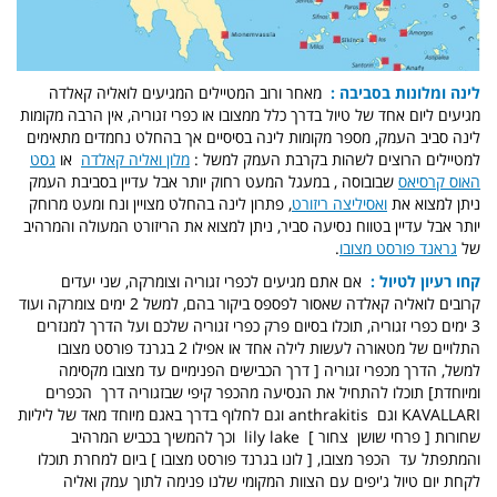
לינה ומלונות בסביבה :
מאחר ורוב המטיילים המגיעים לואליה קאלדה
מגיעים ליום אחד של טיול בדרך כלל ממצובו או כפרי זגוריה, אין הרבה מקומות
לינה סביב העמק, מספר מקומות לינה בסיסיים אך בהחלט נחמדים מתאימים
למטיילים הרוצים לשהות בקרבת העמק למשל :
מלון ואליה קאלדה
או
גסט
האוס קרסיאס
שבובוסה , במעגל המעט רחוק יותר אבל עדיין בסביבת העמק
ניתן למצוא את
ואסיליצה ריזורט
, פתרון לינה בהחלט מצויין ונח ומעט מרוחק
יותר אבל עדיין בטווח נסיעה סביר, ניתן למצוא את הריזורט המעולה והמרהיב
של
גראנד פורסט מצובו
.
קחו רעיון לטיול :
אם אתם מגיעים לכפרי זגוריה וצומרקה, שני יעדים
קרובים לואליה קאלדה שאסור לפספס ביקור בהם, למשל 2 ימים צומרקה ועוד
3 ימים כפרי זגוריה, תוכלו בסיום פרק כפרי זגוריה שלכם ועל הדרך למנזרים
התלויים של מטאורה לעשות לילה אחד או אפילו 2 בגרנד פורסט מצובו
למשל, הדרך מכפרי זגוריה [ דרך הכבישים הפנימיים עד מצובו מקסימה
ומיוחדת] תוכלו להתחיל את הנסיעה מהכפר קיפי שבזגוריה דרך הכפרים
KAVALLARI וגם anthrakitis וגם לחלוף בדרך באגם מיוחד מאד של ליליות
שחורות [ פרחי שושן צחור ] lily lake וכך להמשיך בכביש המרהיב
והמתפתל עד הכפר מצובו, [ לונו בגרנד פורסט מצובו ] ביום למחרת תוכלו
לקחת יום טיול ג'יפים עם הצוות המקומי שלנו פנימה לתוך עמק ואליה