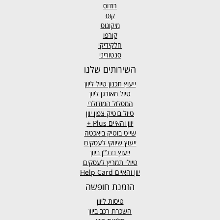
רודוס
קוס
מיקונוס
קורפו
חלקידיקי
סנטוריני
השירותים שלנו
ייעוץ תכנון טיול ליוון
טיול מאורגן ליוון
המסלול המודולרי
טיול בוטיק צפון יוון
יוון והאיים
Plus +
שייט בוטיק ביאכטה
ייעוץ שיווקי לעסקים
ייעוץ נדל"ן ביוון
טיולי תמריץ לעסקים
יוון והאיים Help Card
הזמנת חופשה
טיסות ליוון
השכרת רכב ביוון