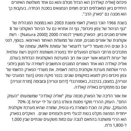
פינדוס [ואליה קאלדה] הוא הגדול מכולם והוא גם אחד משלושת האיזורים
היחידים ביוון המאכלסים דובים חומים הנמצאים בסכנת הכחדה. בעקבות כך
הוא מכונה גם "פארק הדב
".
בשנת 1966 הוכר כפארק לאומי ומשנת 2003 הוא בסמכות המנהלית של
"גוף הניהול של צפון פינדוס", גוף זה אחראי גם על הניהול האקולוגי של 8
איזורים מוגנים ביוון. הפארק משוייך לנטורה 2000
[Natura 2000] -
רשת
אקולוגית של אזורים מוגנים, יוזמה של ממשלות האיחוד האירופאי. בנוסף, לפני
כ-3 שנים היה מועמד ל"יער לדוגמא" של עמותת
IMFN,
עמותה של
מתנדבים מרחבי העולם הפועלים יחד במטרה משותפת להקים רשת עולמית
של יערות לדוגמא אשר ייצגו את רוב המערכות האקולוגיות הגדולות בעולם
.
ואליה קאלדה
הוא אחד האזורים המוגנים והחשובים לשמירה על מגוון ביולוגי
הררי ושלמות מערכת אקולוגית ברמה לאומית
.
את משרדי הפארק הלאומי של
צפון פינדוס ניתן למצוא במיקומים שונים: בכפר מיקרו פפיגו [הצד המערבי של
זגוריה], במצובו, בגרבנה, באספרנגלי [דרום זגוריה] ובוובוסה [מזרח זגוריה]
שם גם מתמקדים בואליה קאלדה
.
את אזור הליבה של הפארק מכסה עמק "ואליה קאלדה" שמשמעותו "העמק
החם". העמק ההררי מוקף פסגות ונשלט ברובו על ידי יערות [כ-70%
מהעמק]. עמק זה הוכרז כשמורה ביו-גנטית, שמורה שהיא מערכת אקולוגית
ייחודית המהווה מקלט בטוח לבעלי חיים ולצמחים שונים
.
האקלים בפארק
הוא הררי ומשתנה בהתאם לגובה עם כמות משקעים שנתיים שבין 1,000
ל-1,800 מ"מ
.