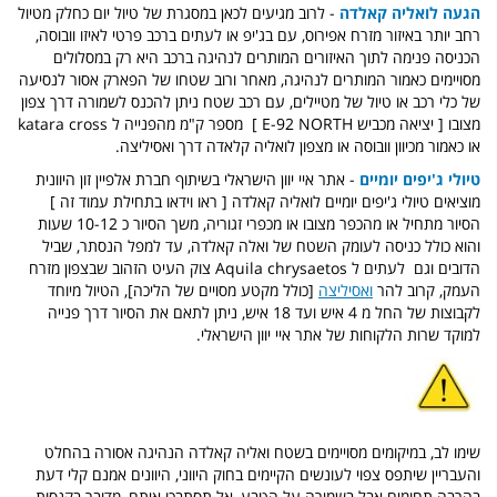
הגעה לואליה קאלדה
- לרוב מגיעים לכאן במסגרת של טיול יום כחלק מטיול
רחב יותר באיזור מזרח אפירוס, עם בג'יפ או לעתים ברכב פרטי לאיזו וובוסה,
הכניסה פנימה לתוך האיזורים המותרים לנהיגה ברכב היא רק במסלולים
מסויימים כאמור המותרים לנהיגה, מאחר ורוב שטחו של הפארק אסור לנסיעה
של כלי רכב או טיול של מטיילים, עם רכב שטח ניתן להכנס לשמורה דרך צפון
מצובו [ יציאה מכביש E-92 NORTH ] מספר ק"מ מהפנייה ל katara cross
או כאמור מכיוון וובוסה או מצפון לואליה קלאדה דרך ואסיליצה.
טיולי ג'יפים יומיים
- אתר איי יוון הישראלי בשיתוף חברת אלפיין זון היוונית
מוציאים טיולי ג'יפים יומיים לואליה קאלדה [ ראו וידאו בתחילת עמוד זה ]
הסיור מתחיל או מהכפר מצובו או מכפרי זגוריה, משך הסיור כ 10-12 שעות
והוא כולל כניסה לעומק השטח של ואלה קאלדה, עד למפל הנסתר, שביל
הדובים וגם לעתים ל Aquila chrysaetos צוק העיט הזהוב שבצפון מזרח
העמק, קרוב להר
ואסיליצה
[כולל מקטע מסויים של הליכה], הטיול מיוחד
לקבוצות של החל מ 4 איש ועד 18 איש, ניתן לתאם את הסיור דרך פנייה
למוקד שרות הלקוחות של אתר איי יוון הישראלי.
שימו לב, במיקומים מסויימים בשטח ואליה קאלדה הנהיגה אסורה בהחלט
והעבריין שיתפס צפוי לעונשים הקיימים בחוק היווני, היוונים אמנם קלי דעת
בהרבה תחומים אבל בשמירה על הטבע, אל תסתבכו איתם, מדובר בקנסות