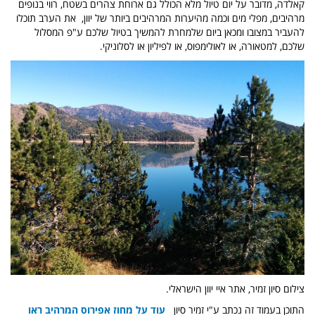
קאלדה, מדובר על יום טיול מלא הכולל גם ארוחת צהרים בשטח, רווי בנופים
מרהיבים, מפלי מים וכמה מהיערות המרהיבים ביותר של יוון, את הערב תוכלו
להעביר במצובו ומכאן ביום שלמחרת להמשיך בטיול שלכם ע"פ המסלול
שלכם, למטאורה, או לאולימפוס, או לפיליון או לסלוניקי.
צילום סיון זמיר, אתר איי יוון הישראלי.
התוכן בעמוד זה נכתב ע"י זמיר סיון
עוד על מחוז אפירוס המרהיב ראו