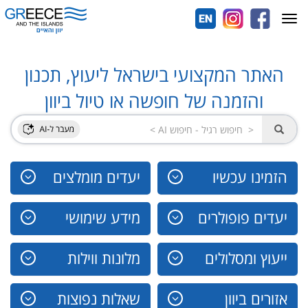
Toggle
navigation
האתר המקצועי בישראל ליעוץ, תכנון
והזמנה של חופשה או טיול ביוון
הזמינו עכשיו
יעדים מומלצים
יעדים פופולרים
מידע שימושי
ייעוץ ומסלולים
מלונות ווילות
אזורים ביוון
שאלות נפוצות