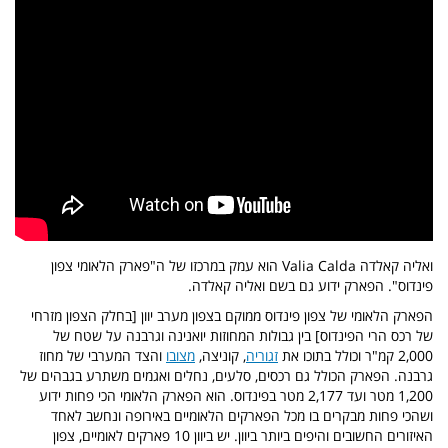
ואליה קאלדה Valia Calda הוא עמק במרכזו של ה"פארק הלאומי צפון
פינדוס". הפארק ידוע גם בשם ואליה קאלדה
.
הפארק הלאומי של צפון פינדוס ממוקם בצפון מערב יוון [בחלק הצפון מזרחי
של רכס הרי הפינדוס] בין גבולות המחוזות יואנינה וגרבנה על שטח של
2,000 קמ"ר וכולל בתוכו את
זגוריה
, קוניצה,
מצובו
והצד המערבי של מחוז
גרבנה
.
הפארק הכולל גם רכסים, סלעים, נחלים ואגמים משתרע בגבהים של
1,200 מטר ועד 2,177 מטר בפינדוס
.
הוא הפארק הלאומי הכי פחות ידוע
ושהכי פחות מבקרים בו מכל הפארקים הלאומיים באירופה ונחשב לאחד
האיזורים החשובים והיפים ביותר ביוון. יש ביוון 10 פארקים לאומיים, צפון