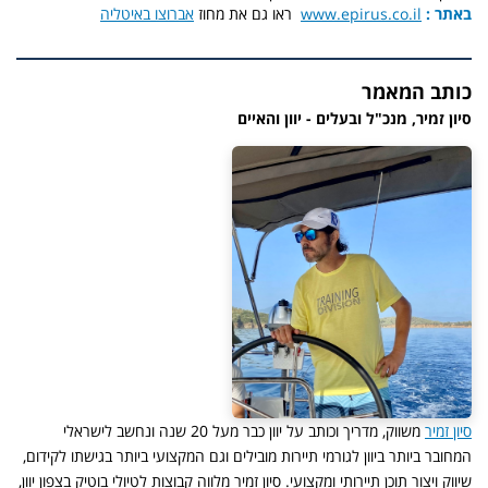
באתר :
www.epirus.co.il
ראו גם את מחוז
אברוצו באיטליה
כותב המאמר
סיון זמיר, מנכ"ל ובעלים - יוון והאיים
סיון זמיר
משווק, מדריך וכותב על יוון כבר מעל 20 שנה ונחשב לישראלי
המחובר ביותר ביוון לגורמי תיירות מובילים וגם המקצועי ביותר בגישתו לקידום,
שיווק ויצור תוכן תיירותי ומקצועי. סיון זמיר מלווה קבוצות לטיולי בוטיק בצפון יוון,