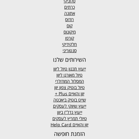
סלוניקי
כרתים
אתונה
רודוס
קוס
מיקונוס
קורפו
חלקידיקי
סנטוריני
השירותים שלנו
ייעוץ תכנון טיול ליוון
טיול מאורגן ליוון
המסלול המודולרי
טיול בוטיק צפון יוון
יוון והאיים
Plus +
שייט בוטיק ביאכטה
ייעוץ שיווקי לעסקים
ייעוץ נדל"ן ביוון
טיולי תמריץ לעסקים
יוון והאיים Help Card
הזמנת חופשה