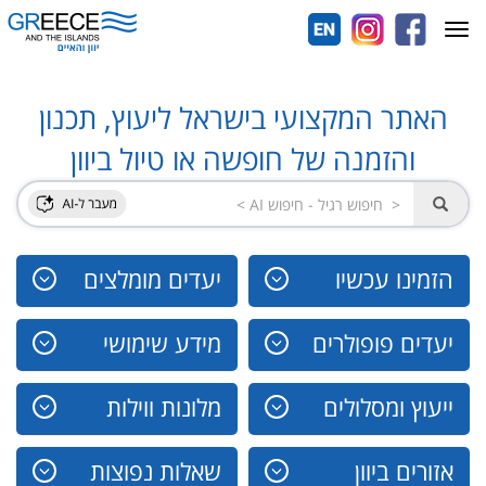
Toggle
navigation
האתר המקצועי בישראל ליעוץ, תכנון
והזמנה של חופשה או טיול ביוון
הזמינו עכשיו
יעדים מומלצים
יעדים פופולרים
מידע שימושי
ייעוץ ומסלולים
מלונות ווילות
אזורים ביוון
שאלות נפוצות