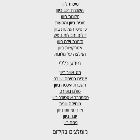
טיסות ליוון
השכרת רכב ביוון
מלונות ביוון
מונית ביוון
והסעות
כרטיסי הפלגות ביוון
דילים וחבילות נופש
הזמנת וילה ביוון
אטרקציות ביוון
המלצה על מלונות
מידע כללי
מזג אוויר
ביוון
יעדים בטיסה ישירה
השכרת יאכטה ביוון
סולם בופורט
ספטמבר אוקטובר ביוון
מוסיקה יוונית
אזורי ומחוזות יוון
יוגה ביוון
פסח ביוון
מומלצים בקידום