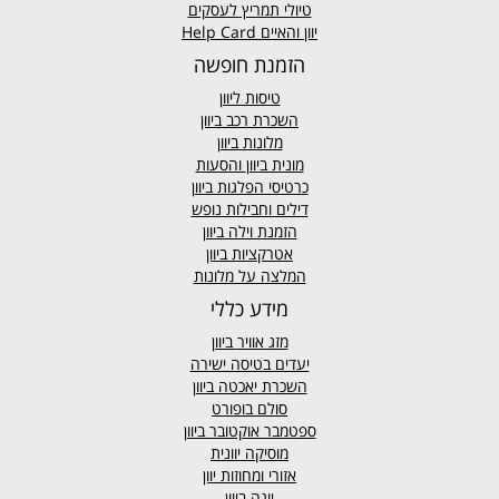
טיולי תמריץ לעסקים
יוון והאיים Help Card
הזמנת חופשה
טיסות ליוון
השכרת רכב ביוון
מלונות ביוון
מונית ביוון
והסעות
כרטיסי הפלגות ביוון
דילים וחבילות נופש
הזמנת וילה ביוון
אטרקציות ביוון
המלצה על מלונות
מידע כללי
מזג אוויר
ביוון
יעדים בטיסה ישירה
השכרת יאכטה ביוון
סולם בופורט
ספטמבר אוקטובר ביוון
מוסיקה יוונית
אזורי ומחוזות יוון
יוגה ביוון