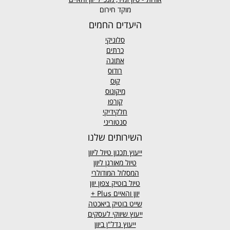
מוקד חירום
היעדים החמים
סלוניקי
כרתים
אתונה
רודוס
קוס
מיקונוס
קורפו
חלקידיקי
סנטוריני
השירותים שלנו
ייעוץ תכנון טיול ליוון
טיול מאורגן ליוון
המסלול המודולרי
טיול בוטיק צפון יוון
יוון והאיים
Plus +
שייט בוטיק ביאכטה
ייעוץ שיווקי לעסקים
ייעוץ נדל"ן ביוון