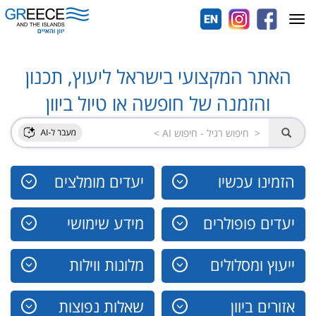
Toggle
navigation
האתר המקצועי בישראל ליעוץ, תכנון
והזמנה של חופשה או טיול ביוון
הזמינו עכשיו
יעדים מומלצים
יעדים פופולרים
מידע שימושי
ייעוץ ומסלולים
מלונות ווילות
אזורים ביוון
שאלות נפוצות