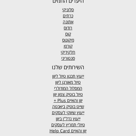
היעדים החמים
סלוניקי
כרתים
אתונה
רודוס
קוס
מיקונוס
קורפו
חלקידיקי
סנטוריני
השירותים שלנו
ייעוץ תכנון טיול ליוון
טיול מאורגן ליוון
המסלול המודולרי
טיול בוטיק צפון יוון
יוון והאיים
Plus +
שייט בוטיק ביאכטה
ייעוץ שיווקי לעסקים
ייעוץ נדל"ן ביוון
טיולי תמריץ לעסקים
יוון והאיים Help Card