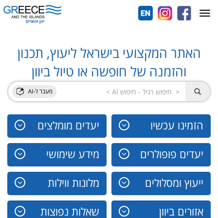
Toggle
navigation
האתר המקצועי בישראל ליעוץ, תכנון
והזמנה של חופשה או טיול ביוון
הזמינו עכשיו
יעדים מומלצים
יעדים פופולרים
מידע שימושי
ייעוץ ומסלולים
מלונות ווילות
אזורים ביוון
שאלות נפוצות