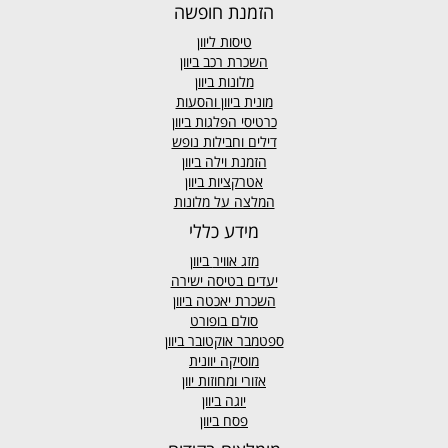
הזמנת חופשה
טיסות ליוון
השכרת רכב ביוון
מלונות ביוון
מונית ביוון
והסעות
כרטיסי הפלגות ביוון
דילים וחבילות נופש
הזמנת וילה ביוון
אטרקציות ביוון
המלצה על מלונות
מידע כללי
מזג אוויר
ביוון
יעדים בטיסה ישירה
השכרת יאכטה ביוון
סולם בופורט
ספטמבר אוקטובר ביוון
מוסיקה יוונית
אזורי ומחוזות יוון
יוגה ביוון
פסח ביוון