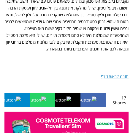
מקבלים בקבוצות הפייסבוק ובמיילים. כשאתם פונים עם שאלה חשוב שתקבלו
תשובה מבעל ניסיון. שי לי מחלקת את זמנה בין תל-אביב ליוון ועוסקת הרבה
גם בעולם תוכן ולייף סטייל. כך שהמלצה שתקבלו ממנה על מלון למשל, תהיו
בטוחים שהוא נבחן בסטנדרטים מחמירים אחרי שהיא וידאה שהמצעים לבנים
ורכים ושאין וילונות ויסקוזה או שטיח מקיר לקיר ששם מאז האייטיז.
ושהמסעדה שמומלצת היא לא סתם מלכודת תיירים. שי לי היא מלכת הסטייל,
היא גם זו שכותבת מעדכנת ומקבלת פידבקים לגבי מלונות מומלצים ברחבי יוון
ומביאה לכם את התכנים העדכניים ביותר בנושא זה.
חזרה לראש הדף
17
Shares