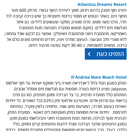
Atlantica Dreams Resort
רזורט חוף מפנק בדרום רודוס, סמוך לעיירת החוף גנאדי. מרחק 600 מטר
מחוף הים. באתר הנופש יש מספר בריכות חיצוניות כך שיש בריכה קרובה לכל
חדר, מרכז כושר וספא. מרכז ספורט, מתקני שעשועים לילדים. גם איזור
מגלשות מים לילדים. במקום תמצאו מסעדה המגישה מנות מהמטבח
האמריקאי, מהמטבח היווני ומהמטבח האיטלקי. אפשר גם לבקש אוכל צמחוני,
ללא מוצרי חלב וטבעוני. העיצוב מודרני ויפה, חדרים מרווחים ופונים כולם אל
בריכה. מתאים למשפחות. כ-30-40 דקות נסיעה מהעיר רודוס.
D'Andrea Mare Beach Hotel
המלון בסגנון הכול-כלול ד'אנדריאה מארה ביץ' ממוקם ישירות על חוף יאליסוס
Ialyssos, מציע בריכות בצורה חופשית עם מגלשות מים ומסלול אבובים.
המתחם כולל מסעדה מרכזית, בר צד הבריכה ומזנון חטיפים, כמו גם מרכז
בריאות עם מרחץ אדים. אינטרנט אלחוטי זמין בחינם בכל האזורים. כל יחידות
האירוח בעיצוב מודרני, המציעות מיזוג אוויר, טלוויזיה בלוויין ומקרר, נפתחות
למרפסת. יחידות אירוח מסוימות במלון משקיפות לים האגאי . מסעדת המלון,
הנהנית מנוף לבריכה, מגישה מנות מהמטבח היווני והבינלאומי בסגנון מזנון.
במזנון החטיפים שלצד הבריכה תוכלו ליהנות מחטיפים קרים וחמים, כולל
גלידה. בערב, הבר הראשי מגיש משקאות וקוקטיילים מתוצרת מקומית. בריכת