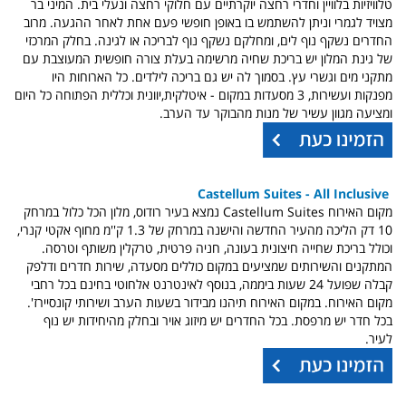
טלוויזיות בלוויין וחדרי רחצה יוקרתיים עם חלוקי רחצה ונעלי בית. המיני בר
מצויד לגמרי וניתן להשתמש בו באופן חופשי פעם אחת לאחר ההגעה. מרוב
החדרים נשקף נוף לים, ומחלקם נשקף נוף לבריכה או לגינה. בחלק המרכזי
של גינת המלון יש בריכת שחיה מרשימה בעלת צורה חופשית המעוצבת עם
מתקני מים וגשרי עץ. בסמוך לה יש גם בריכה לילדים. כל הארוחות היו
מפנקות ועשירות, 3 מסעדות במקום - איטלקית,יוונית וכללית הפתוחה כל היום
ומציעה מגוון עשיר של מנות מהבוקר עד הערב.
Castellum Suites - All Inclusive
מקום האירוח Castellum Suites נמצא בעיר רודוס, מלון הכל כלול במרחק
10 דק הליכה מהעיר החדשה והישנה במרחק של 1.3 ק''מ מחוף אקטי קנרי,
וכולל בריכת שחייה חיצונית בעונה, חניה פרטית, טרקלין משותף וטרסה.
המתקנים והשירותים שמציעים במקום כוללים מסעדה, שירות חדרים ודלפק
קבלה שפועל 24 שעות ביממה, בנוסף לאינטרנט אלחוטי בחינם בכל רחבי
מקום האירוח. במקום האירוח תיהנו מבידור בשעות הערב ושירותי קונסיירז'.
בכל חדר יש מרפסת. בכל החדרים יש מיזוג אויר ובחלק מהיחידות יש נוף
לעיר.