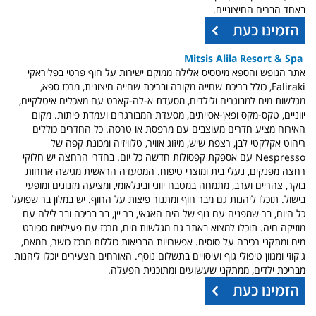
באחד הברים החיצוניים.
Mitsis Alila Resort & Spa
אתר הנופש והספא מיטסיס אלילה ממוקם ישירות על חוף פרטי בפליראקי
Faliraki, כולל בריכת שחייה מקורה ובריכת שחייה חיצונית, מרכז ספא,
מגלשות מים למבוגרים ולילדים, מסעדת א-לה-קארט עם מאכלים איטלקיים,
יווניים, טקס-מקס ופאן-אסייתים, מסעדת המבורגרים ועמדת פיתות. מקום
האירוח מציע חדרים מעוצבים עם מרפסת או טרסה. כל החדרים כוללים
ריהוט אקלקטי לבן, רצפת שיש, מיזוג אוויר, טלוויזיה ומכונת קפה של
Nespresso עם אספקת קפסולות חדשה כל יום. בחדרי הרחצה יש חלוקי
רחצה מפנקים, נעלי בית ומוצרי טיפוח. המסעדה הראשית מגישה ארוחות
בוקר, צהריים וערב, מתמחה במטבח יווני ובינלאומי, ומציעה מזנונים ומופעי
בישול. תוכלו ליהנות גם מבר חוף ומתנור פיצות על החוף. יש במלון בר שפועל
כל היום, בר שמפניה עם נוף של הים האגאי, בר יין, בר בריכה ובר לילה עם
מוזיקה חיה. תוכלו למצוא באתר גם מגלשות מים, מרכז עם פעילויות ספורט
מים ומתקני רכיבה על סוסים. אפשרויות הבריאות כוללות מרכז כושר, חמאם,
ג'קוזי ומגוון טיפולי גוף ועיסויים בתשלום נוסף. האורחים הצעירים יוכלו ליהנות
מבריכת ילדים, ממתקני שעשועים ומתוכנית הפעלה.