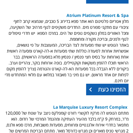
Atrium Platinum Resort & Spa
מלון אטריום פלטינום הוא אתר ספא בדירוג 5 כוכבים, שנמצא קרוב לחוף
ציבורי עם מתקני ספורט מים. החדרים משקיפים לנוף מרהיב של השקיעה,
ומכל האזורים במלון נשקפים נופים של הים. במרכז הספא יש חדרי טיפולים
לגוף ולפנים, ובריכה מקורה ומחוממת.
באתר הנופש יש שתי מסעדות לצד הבריכה, המעוצבות על פי נושאים,
אפשרויות אחרות לסעודה כוללות שתי מסעדות א-לה-קארט ומסעדה ראשית
אחת (ארוחות על בסיס חצי פנסיון / פנסיון מלא במסעדה הראשית). בבר
הראשי תוכלו להזמין משקאות וקוקטיילים. בופה ארוחות בוקר, צהריים וערב.
ביקורים ללא הגבלה בכל מסעדות הא-לה-קארט והגורמה (צריך להזמין מקום
לפחות יום אחד מראש). יש גם מיני בר מאבוזר במלואו עם מלאי המתחדש מדי
יום חינם.
La Marquise Luxury Resort Complex
מתחם הנופש לה מרקיז לוקשרי רזורט קומפלקס ניצב על שטח של 120,000
מ"ר, במרחק 9 ק"מ בלבד מהעיר העתיקה ומהנמל המרכזי של רודוס. הוא
מתפאר בחדרי אירוח אלגנטיים ומרווחים, מסעדות משובחות, מרכז ספא וולנס,
2 מגרשי טניס מוארים וכן מגרש כדורסל מואר. מתחם הבריכות המרשים של