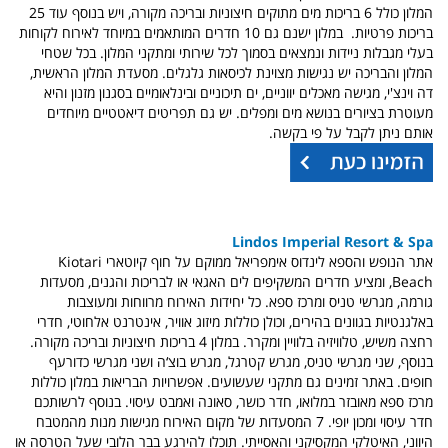
המלון כולל 6 בריכות מים מתוקים חיצוניות ובריכה מקורה, ויש בנוסף עוד 25
בריכות פרטיות. במלון ישנם גם 10 חדרים המותאמים במיוחד לאירוח לקוחות
בעלי מגבלות ניידות ונמצאים בסמוך לכל שירותי ומתקני המלון. בכל שטחי
המלון והבריכה יש נגישות מצוינת לכיסאות גלגלים. מסעדת המלון הראשית,
דה וינצ'י, מגישה מאכלים יווניים, ים תיכוניים ובינלאומיים בסגנון מזנון והיא
מעוטרת בציורים בנושא מים ומפלים. יש גם תפריטים דיאטטיים מיוחדים
אותם ניתן לקבל על פי בקשה.
Lindos Imperial Resort & Spa
אתר הנופש והספא לינדוס אימפריאל ממוקם על חוף קיוטארי Kiotari
Beach, ומציע חדרים המשקיפים לים האגאי או לבריכות והגנים, מסעדות
גורמה, מגרשי טניס ומרכז ספא. כל יחידות האירוח מרווחות ומעוצבות
באלגנטיות בגוונים בהירים, וכולן כוללות מיזוג אוויר, אינטרנט אלחוטי, חדרי
רחצה משיש, טלוויזיה בלוויין ומקרר. במלון 4 בריכות חיצוניות ובריכה מקורה.
בנוסף, שני מגרשי טניס, מגרש קטרגל, מגרש בוצ‘ה ושני מגרשי כדורעף
חופים. באתר זמינים גם מתקני שעשועים. אפשרויות הבריאות במלון כוללות
מרכז ספא מאובזר במלואו, חדר כושר, סאונה ואמבט עיסוי. בנוסף לרשותכם
חדר עיסוי ומכון יופי. 7 המסעדות של מקום האירוח מגישות מנות מהמטבח
היווני, האיטלקי המקסיקני והאסייתי. תוכלו להירגע בבר הלובי שעל הטרסה או