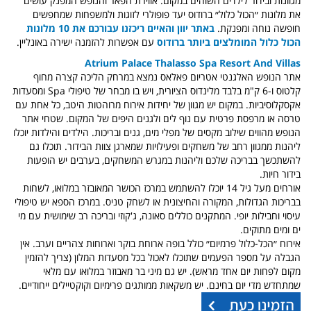
מגוונות ובידור לילדים השוהים במקום. אווירת הפאר והנופש המפנק עושים
את מלונות ״הכול כלול״ ברודוס יעד פופולרי לזוגות ולמשפחות שמחפשים
חופשה נוחה ומפנקת.
באתר יוון והאיים ריכזנו עבורכם את 10 מלונות
הכול כלול המומלצים ביותר ברודוס
עם אפשרות להזמנה ישירה באונליין.
Atrium Palace Thalasso Spa Resort And Villas
אתר הנופש האלגנטי אטריום פאלאס נמצא במרחק הליכה קצרה מחוף
קלטוס ו-6 ק"מ בלבד מלינדוס הציורית, ויש בו מבחר של טיפולי Spa ומסעדות
אקסקלוסיביות. במקום יש מגוון של יחידות אירוח מרוהטות היטב, כל אחת עם
טרסה או מרפסת פרטית עם נוף לים ולגנים היפים של המקום. שטחי אתר
הנופש מהווים שילוב מקסים של מפלי מים, גנים ובריכות. הילדים והילדות יוכלו
ליהנות ממגוון רחב של משחקים ופעילויות שמארגן צוות הבידור. תוכלו גם
להשתכשך בבריכה שלכם וליהנות במגרש המשחקים, בערבים יש הופעות
בידור חיות.
אורחים מעל גיל 14 יוכלו להשתמש במרכז הכושר המאובזר במלואו, לשחות
בבריכות הגדולות, המקורה והחיצונית או לשחק טניס. במרכז הספא יש טיפולי
עיסוי וחבילות יופי. המתקנים כוללים סאונה, ג'קוזי ובריכה רב שימושית עם מי
ים ומים מתוקים.
אירוח ״הכל-כלול פרמיום״ כולל בופה ארוחת בוקר וארוחות צהריים וערב. אין
הגבלה על מספר הפעמים שתוכלו לאכול בכל מסעדות המלון (צריך להזמין
מקום לפחות יום אחד מראש). יש גם מיני בר מאבוזר במלואו עם מלאי
שמתחדש מדי יום בחינם. יש משקאות ממותגים פרימיום וקוקטיילים ייחודיים.