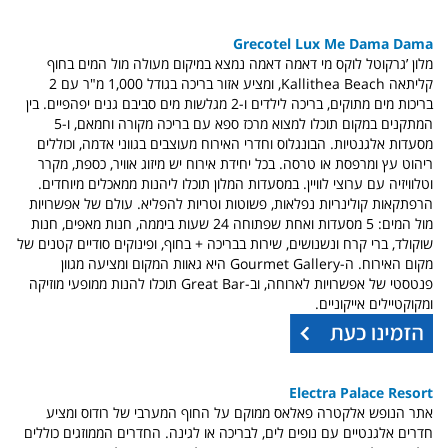
Grecotel Lux Me Dama Dama
מלון ’גרקוטל לוקס מי דאמה דאמה נמצא במיקום מעולה מול המים בחוף
קליתאה Kallithea Beach, ומציע אזור בריכה בגודל 1,000 מ"ר עם 2
בריכות מים מתוקים, בריכה לילדים ו-2 מגלשות מים סביבם גנים יפהפיים. בין
המתקנים במקום תוכלו למצוא מרכז ספא עם בריכה מקורה וחמאם, ו-5
מסעדות אלגנטיות. הבונגלוס וחדרי האירוח מעוצבים בגווני אדמה, וכוללים
ריהוט עץ ומרפסת או טרסה. בכל יחידת אירוח יש מיזוג אוויר, כספת, מקרר
וטלוויזיה עם ערוצי לוויין. במסעדות המלון תוכלו ליהנות ממאכלים מיוחדים.
הרפתקאות קולינריות נפלאות, פשוטות וטריות להפליא. עולם של אפשרויות
מול המים: 5 מסעדות ואחת שפתוחה 24 שעות ביממה, חנות מאפים, חנות
שוקולד, ברי קרח ונשנושים, שירות בבריכה + בחוף, ופינוקים סודיים קטנים של
מקום האירוח. ה-Gourmet Gallery היא גאוות המקום ומציעה מגוון
פנטסטי של אפשרויות לארוחה, וב-Great Bar תוכלו להנות ממופעי מוזיקה
ומקוקטיילים אייקוניים.
Electra Palace Resort
אתר הנופש אלקטרה פאלאס ממוקם על החוף המערבי של רודוס ומציע
חדרים אלגנטיים עם נופים לים, לבריכה או לגינה. החדרים הממוזגים כוללים