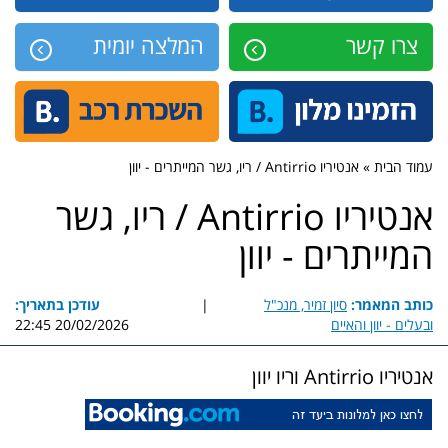
צרו קשר
המלצה יומית
עמוד הבית » אנטיריו Antirrio / ריו, גשר המייתרים - יוון
אנטיריו Antirrio / ריו, גשר
המייתרים - יוון
כותב המאמר:
סיון זמיר, מנכ"ל
|
עודכן בתאריך:
ובעלים - יוון והאיים
20/02/2026 22:45
אנטיריו Antirrio וריו יוון