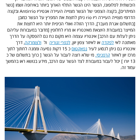
היבשתית לפלופונז, הגשר הינו הגשר התלוי הארוך ביותר באירופה ושמו [גשר
המיתרים], בקצה הצפוני של הגשר מצוייה העיירה אנטיריו Antirrio ובקצה
הדרומי מצוייה העיירה ריו rio ניתן לחצות את המפרץ על הגשר כמובן
[בתשלום אגרת מעבר], הדרך הזולה ואולי הכיפית יותר היא לחצות את
המייצר במעבורת היוצאת מאינטריו או מריו לחלופין [מדובר במעבורות עליהם
ניתן לעלות עם הרכב] אינטריו עצמה היא מקום נח גם להפסקה על הדרך
מאתונה לאי
לפקדה
או לאיזור צפון יוון,
לכפרי זגוריה
ול
ולצומרקה
, דרך
אינטריו גם ניתן לנסוע לעיר
נפאקטוס
כ 15 דקות נסיעה וממנה לחתוך לתוך
מרכז יוון לאיזור
קרפניסי.
מי שלא רוצה לעבור על הגשר [ כרוך בתשלום של כ
13 יורו ] יכול לעבור במעבורת לצד הגשר עם הרכב, מידע בנושא ראו בהמשך
עמוד זה.