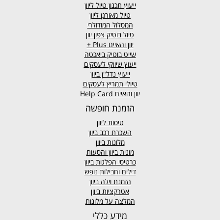
ייעוץ תכנון טיול ליוון
טיול מאורגן ליוון
המסלול המודולרי
טיול בוטיק צפון יוון
יוון והאיים
Plus +
שייט בוטיק ביאכטה
ייעוץ שיווקי לעסקים
ייעוץ נדל"ן ביוון
טיולי תמריץ לעסקים
יוון והאיים Help Card
הזמנת חופשה
טיסות ליוון
השכרת רכב ביוון
מלונות ביוון
מונית ביוון
והסעות
כרטיסי הפלגות ביוון
דילים וחבילות נופש
הזמנת וילה ביוון
אטרקציות ביוון
המלצה על מלונות
מידע כללי