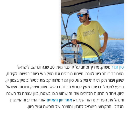
סיון זמיר
משווק, מדריך וכותב על יוון כבר מעל 20 שנה ונחשב לישראלי
המחובר ביותר ביוון לגורמי תיירות מובילים וגם המקצועי ביותר בגישתו לקידום,
שיווק ויצור תוכן תיירותי ומקצועי. סיון זמיר מלווה קבוצות לטיולי בוטיק בצפון יוון,
מייעץ למטיילים ביוון ומייעץ לגורמי תיירות בנושאי מיתוג ושיווק תיורות מישראל
ליוון. אחד היתרונות הגדולים שלו זה שהוא מצוי בשטח, ביוון עצמה כל השנה
ומנהל את הפרוייקט הזה שנקרא
אתר יוון והאיים
אתר המידע וההמלצות
הגדול והמקצועי בישראל לתכנון והזמנה של חופשה וטיול ביוון.