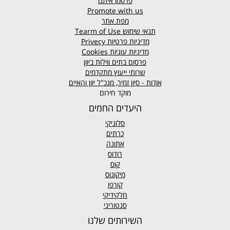
פרסמו איתנו
Promote with us
מפת אתר
תנאי שימוש
Tearm of Use
מדיניות פרטיות
Privecy
מדיניות עוגיות
Cookies
פרסום בתים ווילות ביוון
שרותי ייעוץ מתקדמים
אודות - סיון זמיר, מנכ"ל יוון והאיים
מוקד חירום
היעדים החמים
סלוניקי
כרתים
אתונה
רודוס
קוס
מיקונוס
קורפו
חלקידיקי
סנטוריני
השירותים שלנו