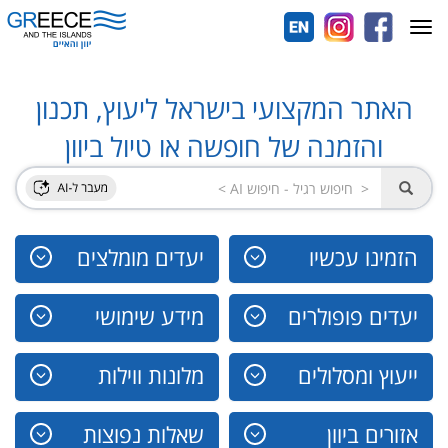
Toggle
navigation
האתר המקצועי בישראל ליעוץ, תכנון
והזמנה של חופשה או טיול ביוון
הזמינו עכשיו
יעדים מומלצים
יעדים פופולרים
מידע שימושי
ייעוץ ומסלולים
מלונות ווילות
אזורים ביוון
שאלות נפוצות