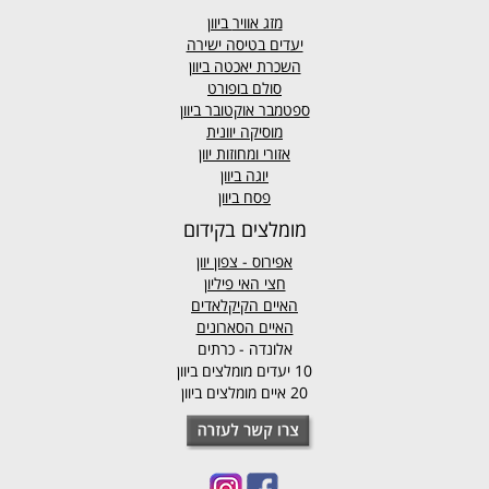
מזג אוויר
ביוון
יעדים בטיסה ישירה
השכרת יאכטה ביוון
סולם בופורט
ספטמבר אוקטובר ביוון
מוסיקה יוונית
אזורי ומחוזות יוון
יוגה ביוון
פסח ביוון
מומלצים בקידום
אפירוס
- צפון יוון
חצי האי פיליון
האיים הקיקלאדים
האיים הסארונים
אלונדה - כרתים
10 יעדים מומלצים ביוון
20 איים מומלצים ביוון