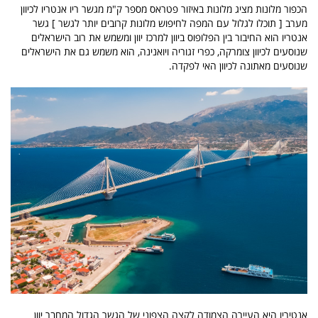
הכפור מלונות מציג מלונות באיזור פטראס מספר ק"מ מגשר ריו אנטריו לכיוון
מערב [ תוכלו לגלול עם המפה לחיפוש מלונות קרובים יותר לגשר ] גשר
אנטריו הוא החיבור בין הפלופוס ביוון למרכז יוון ומשמש את רוב הישראלים
שנוסעים לכיוון צומרקה, כפרי זגוריה ויואנינה, הוא משמש גם את הישראלים
שנוסעים מאתונה לכיוון האי לפקדה.
אנטיריו היא העיירה הצמודה לקצה הצפוני של הגשר הגדול המחבר יוון