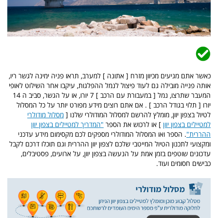
כאשר אתם מגיעים מכיוון מזרח [ אתונה ] למערב, תראו פניה ימינה לגשר ריו,
אותה פנייה מובילה גם לעוד פיצול לנמל ההפלגות, עיקבו אחר השילוט לאופי
המעבר שתרצו, נמל [ במעבורת עם הרכב ] 7 יורו, או על הגשר, סביב ה 14
יורו [ תלוי בגודל הרכב ] . אם אתם רוצים מידע מפורט יותר על כל המסלול
לטיול בצפון יוון, מומלץ להרשם למסלול המודולרי שלנו [
מסלול מודולרי
למטיילים בצפון יוון
] או לרכוש את הספר
"המדריך למטיילים בצפון יוון
ההררית"
. הספר ואו המסלול המודולרי מספקים לכם מקסימום מידע עדכני
ומקצועי לתכנון הטיול המייטבי שלכם לצפון יוון ההררית וגם תוכלו דרכם לקבל
עדכונים שוטפים בזמן אמת על הנעשה בצפון יוון, על ארועים, פסטיבלים,
כבישים חסומים ועוד.