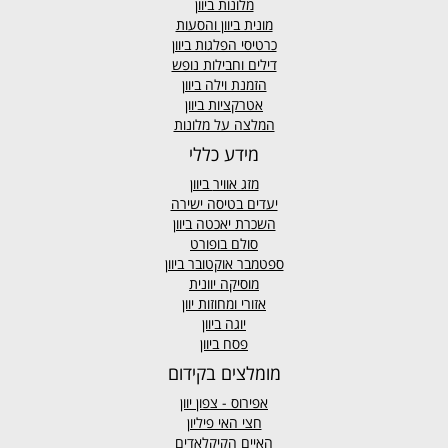
מלונות ביוון
מונית ביוון
והסעות
כרטיסי הפלגות ביוון
דילים וחבילות נופש
הזמנת וילה ביוון
אטרקציות ביוון
המלצה על מלונות
מידע כללי
מזג אוויר
ביוון
יעדים בטיסה ישירה
השכרת יאכטה ביוון
סולם בופורט
ספטמבר אוקטובר ביוון
מוסיקה יוונית
אזורי ומחוזות יוון
יוגה ביוון
פסח ביוון
מומלצים בקידום
אפירוס
- צפון יוון
חצי האי פיליון
האיים הקיקלאדים