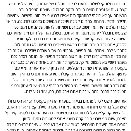
נפרדנו מסלוניקי לשלום ונסענו לבקר במפלים של אדסה, בימים שלפני היה
קצת גשם אז זרימת המים הייתה חזקה מהרגיל ועוצמת המפל הייתה
מרשימה אך לא יכולתי להתמקד בזה אפילו לרגע כי כל הזמן חששתי שמישהו
חלילה יחליק. ארוחת צהריים קלילה ויאללה ממשיכים בדרכנו לורגינה. מוזיאון
קברי המלכים היה יעד חשוב עבורכם ושמחתי לראות שנהניתם ממנו כפי
שציפיתם ובכלל ליהנות ממנו יחד איתכם. בשלב הזה של היום מזג האוויר כבר
השתנה קצת, נהיה קר יותר וקצת גשום ואנחנו היינו בדרכנו לקסטוריה
ללילה, אתם כבר הייתם מוכנים מראש ומצוידים במטריות ולא נתתם לזה
להפריע לכם. אהבתי את הגישה, אהבתי גם את העובדה שדיברנו על זה כל
יום וכל יום מחדש זכינו למזג אוויר טוב במהלך הטיול- אני מנסה לסדר לכם
מעמד רשמי באולימפוס על כך, בעיקר לך עמירה. בארוחת הערב בטברנה
בקסטוריה הופתעתי רשמית מהגילאים, היה ניתן לראות את זה עליי עם
פרצוף ההלם שלי וזה היה בעיקר כי קיבלתי מידע אחר וגם כי במהלך היום
למדתי להכיר אתכם קצת והייתי בטוחה שאתם הרבה יותר צעירים. בשלב
הזה כבר פחות חששתי משאר ימי הטיול כי הבנתי עם מי יש לי עסק ובסוף
הטיול כבר הבנתי כמה שובבים אתם אבל חכו, חכו, עוד נגיע לזה..
את היום השני לטיול פתחנו בביקור במערת הדרקון בקסטוריה, לא הכי גדולה
שיש אבל בהחלט מיוחדת ומרשימה. אחרי המערה טיילנו קצת לאורך האגם,
דליה שיחקה קלאס על לבבות הגרפיטי שבמדרכה ואז המשכנו לקפה קצר על
האגם, איזה כיף שבני חובב קפה כמוני. אחרי קסטוריה נסענו לכיוון
זגוריה-אחד היעדים המרכזיים בטיול שלנו אך לא לפני שעצרנו לתצפית קלה
על הר גראמוס ומשם לקוניצה על גבול אלבניה לארוחת צהריים. היום נמשך