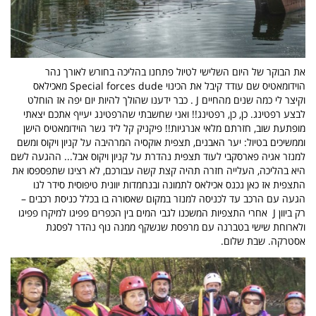
את הבוקר של היום השלישי לטיול פתחנו בהליכה בחורש לאורך נהר
הוידומאטיס שם עודד קיבל את הכינוי
Special forces dude
מאכילאס
וקיצר לי כמה שנים מהחיים
J
. כבר ידענו שהולך להיות יום יפה אז הוחלט
לבצע רפטינג. כן, כן, רפטינג!! ואני שחשבתי שהרפטינג יעייף אתכם יצאתי
מופתעת שוב, חזרתם מלאי אנרגיות!! פיקניק קל ליד גשר הוידומאטיס הישן
וממשיכים בטיול: יער האבנים, תצפית אוקסיה המרהיבה על קניון ויקוס ומשם
למנזר אגיה פארסקבי לעוד תצפית נהדרת על קניון ויקוס אבל... ההגעה לשם
היא בהליכה, העלייה חזרה תהיה קצת קשה עבורכם, לא רצינו שתפספסו את
התצפית אז כאן נכנס אכילאס לתמונה ובנחמדות יוונית טיפוסית סידר לנו
הגעה עם הרכב עד לכניסה למנזר במקום שאסורה בו בכלל כניסת רכבים –
רק ביוון
J
אחרי התצפיות המשכנו לגבי המים בין הכפרים פפיגו למיקרו פפיגו
ולארוחת שישי בטברנה עם מרפסת שנשקף ממנה נוף נהדר לפסגת
אסטרקה. שבת שלום.