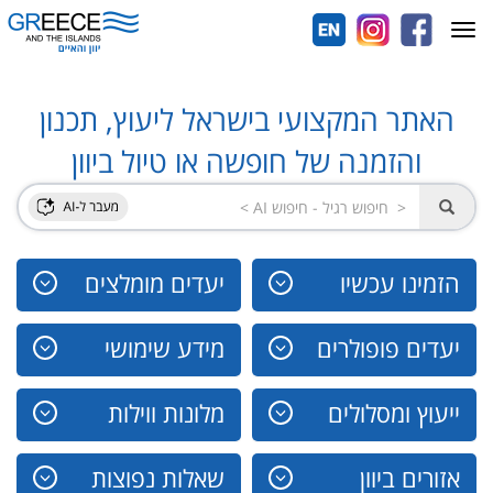
Toggle
navigation
האתר המקצועי בישראל ליעוץ, תכנון
והזמנה של חופשה או טיול ביוון
הזמינו עכשיו
יעדים מומלצים
יעדים פופולרים
מידע שימושי
ייעוץ ומסלולים
מלונות ווילות
אזורים ביוון
שאלות נפוצות