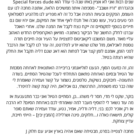
שנים רבות ואני לא אציין באיזו שנה כי עודד הוא
Special forces dude
וכהגדרתו "זריז ושובב"- מסכימה איתו! ממשיכים הלאה, אתונה מחכה לנו עם
העומס, הפקקים ובעיות החניה אבל כל זה לא מפריע לנו מלהגיע לסופלאקי
הכי טעים בעיר, עשו טובה ואל תגלו לאף אחד את המיקום, אם יהיו שם גם
תיירים בנוסף למקומיים זה ייקח נצח לקבל את המנה שלנו. אחרי האוכל
עברנו לחלק החשוב של הביקור באתונה- מוזיאון האקרופוליס החדש האהוב
עליי מאוד. משם המשכנו ליקאביטוס לתצפית על העיר ופה חייבים תודה
נוספת לאכילאס, מזל שלנו שהוא יודע לפלרטט, זה עזר לנו לקבל את הרכבל
לפני הזמן, אומנם לזמן קצר אבל לפחות הוא דאג שגם דליה תקבל את החלק
שהיא רצתה בטיול.
זהו, זה כמעט הסוף, הגענו לווליאגמני בריביירה האתונאית לארוחה מסכמת
של הטיול ובסיום הארוחה פתאום התחלתי לעכל שהטיול הסתיים. בשדה
התעופה- חיבוקים, נשיקות, טלפונים, נשמור על קשר ועמירה שאומרת לי
שזה כבר כמו משפחה, התרגשתי, גם אכילאס, היה קצת קשה להיפרד.
בוקר, שקט לי מדי, חסר לי משהו...כן, הסתיים הטיול ואני כבר מתגעגעת אז
מה עוד נשאר לי להוסיף מעבר למה שאמרתי לכם בארוחת הסיום?
לא הרבה
אז רק אזכיר לכם: בני, דליה ודליה, אמיר, נטע, עודד ועמירה שאתם סופר
קולים, תישארו כאלה ו...חלוקים, פינה ושרלילה [המבין יבין] – הייתי חייבת,
עדיין צוחקת.
מחכה לצפייה בסרט, מבטיחה שאם אהיה בארץ אגיע עם חלוק
J