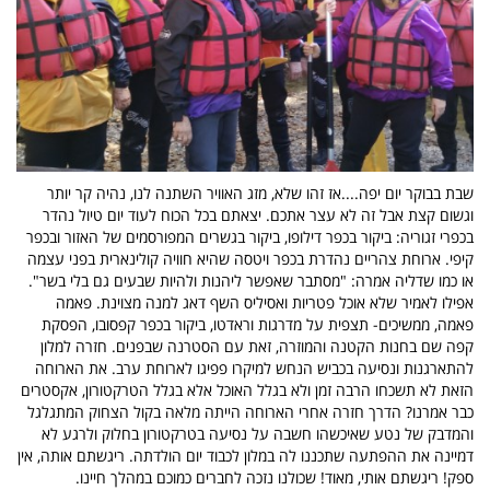
שבת בבוקר יום יפה....אז זהו שלא, מזג האוויר השתנה לנו, נהיה קר יותר
וגשום קצת אבל זה לא עצר אתכם. יצאתם בכל הכוח לעוד יום טיול נהדר
בכפרי זגוריה: ביקור בכפר דילופו, ביקור בגשרים המפורסמים של האזור ובכפר
קיפי. ארוחת צהריים נהדרת בכפר ויטסה שהיא חוויה קולינארית בפני עצמה
או כמו שדליה אמרה: "מסתבר שאפשר ליהנות ולהיות שבעים גם בלי בשר".
אפילו לאמיר שלא אוכל פטריות ואסיליס השף דאג למנה מצוינת. פאמה
פאמה, ממשיכים- תצפית על מדרגות וראדטו, ביקור בכפר קפסובו, הפסקת
קפה שם בחנות הקטנה והמוזרה, זאת עם הסטרנה שבפנים. חזרה למלון
להתארגנות ונסיעה בכביש הנחש למיקרו פפיגו לארוחת ערב. את הארוחה
הזאת לא תשכחו הרבה זמן ולא בגלל האוכל אלא בגלל הטרקטורון, אקסטרים
כבר אמרנו? הדרך חזרה אחרי הארוחה הייתה מלאה בקול הצחוק המתגלגל
והמדבק של נטע שאיכשהו חשבה על נסיעה בטרקטורון בחלוק ולרגע לא
דמיינה את ההפתעה שתכננו לה במלון לכבוד יום הולדתה. ריגשתם אותה, אין
ספק! ריגשתם אותי, מאוד! שכולנו נזכה לחברים כמוכם במהלך חיינו.