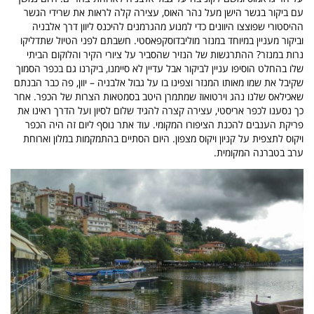
עם ביקור בגשר הישן מעל נהר האוס, עצירה קלה לראות את שרידי הגשר
ההיסטורי שפוצצו היוונים כדי למנוע מהגרמנים להיכנס ליוון דרך אלבניה
וביקור מעניין במיוחד במנזר מוליבדוסקפאסטי. חשבתם לפני הטיול שתדליקו
נרות במנזר? ההתרגשות של הנזיר שהסביר על ציורי הקיר והלוקום הביתי
שלו בהחלט הוסיפו עניין לביקור אבל עדיין לא סיימנו, ביקרנו גם בכפר הסמוך
שקיבל את שמו מאותו המנזר וצפינו בו על גבול אלבניה – יוון, פה כבר הבנתם
שאכילאס שלנו נהג וירטואוז שמתמרן היטב בסמטאות הצרות של הכפר. אחר
כך נסענו לכפר אריסטי, עצירה קצרה להגיד שלום לסיון ועל הדרך ראינו את
פריקת הענבים להכנת הציפורו המקומי. עוד אתר נוסף ליום זה היה הכפר
ויקוס לתצפית על קניון ויקוס מצפון. היום הסתיים בהתמקמות במלון וארוחת
ערב בטברנה המקומית.