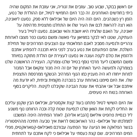
יום ראשון בבוקר, שבוע טוב. עוזבים את זגוריה, אני עוזבת את המקום שהיה
ביתי בחודשים האחרונים. זה כבר היום החמישי לטיול, יום ההולדת של נטע,
הזמן רץ כשנהנים. היום הזה היה היום של אכילאס ללא ספק. נסענו ליואנינה,
הוא רצה להראות לכם את העיר שלו אז התחלנו מתצפית מדהימה על
יואנינה, על האגם שלצידו היא יושבת והאי שבאגם. נסענו לטייל בעיר
העתיקה, שטנו לאי לבקר במוזיאון עלי פאשה ומשם נסענו כפר מצובו לארוחת
צהריים ולנסיעה מסביב לאגם המלאכותי עם הצבעים המרהיבים של תחילת
השלכת. אתם הפתעתם את נטע בערב לפני והיא תכננה להפתיע אתכם
ולהזמין את כולם לקפה ועוגה אז נסענו לעצירת יום הולדת מתוקה במיוחד
ומשם המשכנו ליעד מרכזי נוסף בטיול שלנו-צומרקה. העצירה הראשונה שלנו
בצומרקה ולמעשה היעד האחרון של יום זה היה מנזר צוקאס אבל המנזר
למרות ייחודו לא היה מעניין כמו הנוף המרהיב הנשקף ממרפסת התצפית
שלו. את היום סיימנו בארוחת ערב בטברנה מקומית וביתית, לא יודעת מה
איתכם אבל אני אהבתי את עוגת הגבינה שקיבלנו לקינוח. הליקרים בסוף
הארוחה בטוח היו טעימים.
את היום השישי לטיול פתחנו בעוד קצת אקסטרים, אכילאס הבין שקטן עליכם
אז החליט לקחת את הוואן שלנו לנסיעת שטח קלה וככה הרווחנו נוף משגע
ליד כנסיית פרופיט איליאס [הנביא אליהו]. לאחר הפתיחה היפה המשכנו
לממלכתו של אכילאס- נהר האראכטוס לראות איך טבעה חתיכה מההיסטוריה
בגשר הפלאקה ואז הגיעה עוד הפתעה עבורכם מאכילאס-קטאראקטיס, מפלי
המים המרהיבים. שם קצת כעסתי על אכילאס כי לקח אתכם עד לתחתית