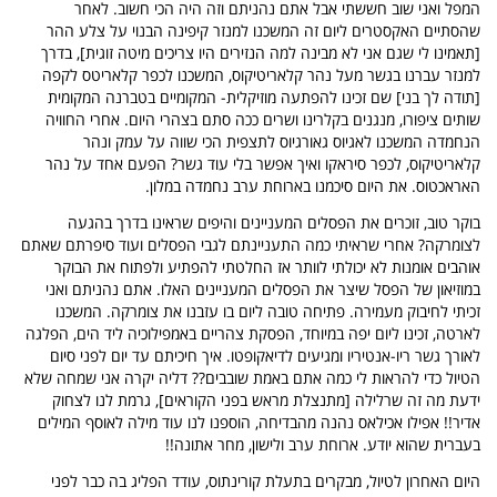
המפל ואני שוב חששתי אבל אתם נהניתם וזה היה הכי חשוב. לאחר
שהסתיים האקסטרים ליום זה המשכנו למנזר קיפינה הבנוי על צלע ההר
[תאמינו לי שגם אני לא מבינה למה הנזירים היו צריכים מיטה זוגית], בדרך
למנזר עברנו בגשר מעל נהר קלאריטיקוס, המשכנו לכפר קלאריטס לקפה
[תודה לך בני] שם זכינו להפתעה מוזיקלית- המקומיים בטברנה המקומית
שותים ציפורו, מנגנים בקלרינו ושרים ככה סתם בצהרי היום. אחרי החוויה
הנחמדה המשכנו לאגיוס גאורגיוס לתצפית הכי שווה על עמק ונהר
קלאריטיקוס, לכפר סיראקו ואיך אפשר בלי עוד גשר? הפעם אחד על נהר
האראכטוס. את היום סיכמנו בארוחת ערב נחמדה במלון.
בוקר טוב, זוכרים את הפסלים המעניינים והיפים שראינו בדרך בהגעה
לצומרקה? אחרי שראיתי כמה התעניינתם לגבי הפסלים ועוד סיפרתם שאתם
אוהבים אומנות לא יכולתי לוותר אז החלטתי להפתיע ולפתוח את הבוקר
במוזיאון של הפסל שיצר את הפסלים המעניינים האלו. אתם נהניתם ואני
זכיתי לחיבוק מעמירה. פתיחה טובה ליום בו עזבנו את צומרקה. המשכנו
לארטה, זכינו ליום יפה במיוחד, הפסקת צהריים באמפילוכיה ליד הים, הפלגה
לאורך גשר ריו-אנטיריו ומגיעים לדיאקופטו. איך חיכיתם עד יום לפני סיום
הטיול כדי להראות לי כמה אתם באמת שובבים?? דליה יקרה אני שמחה שלא
ידעת מה זה שרלילה [מתנצלת מראש בפני הקוראים], גרמת לנו לצחוק
אדיר!! אפילו אכילאס נהנה מהבדיחה, הוספנו לנו עוד מילה לאוסף המילים
בעברית שהוא יודע. ארוחת ערב ולישון, מחר אתונה!!
היום האחרון לטיול, מבקרים בתעלת קורינתוס, עודד הפליג בה כבר לפני