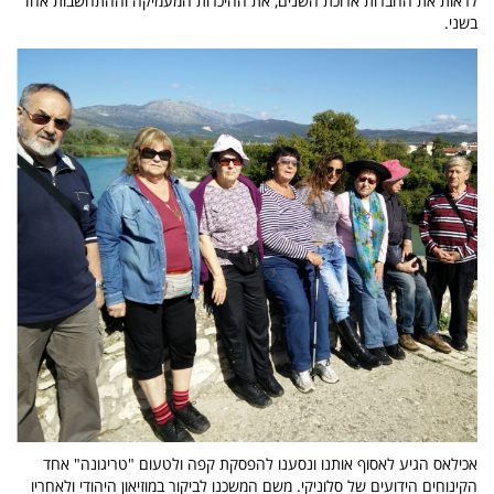
לראות את החברות ארוכת השנים, את ההיכרות המעמיקה וההתחשבות אחד
בשני.
אכילאס הגיע לאסוף אותנו ונסענו להפסקת קפה ולטעום "טריגונה" אחד
הקינוחים הידועים של סלוניקי. משם המשכנו לביקור במוזיאון היהודי ולאחריו