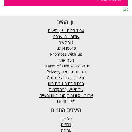
יוון והאיים
עמוד הבית - יוון והאיים
אודות - מי אנחנו
צור קשר
פרסמו איתנו
Promote with us
מפת אתר
תנאי שימוש
Tearm of Use
מדיניות פרטיות
Privecy
מדיניות עוגיות
Cookies
פרסום בתים ווילות ביוון
שרותי ייעוץ מתקדמים
אודות - סיון זמיר, מנכ"ל יוון והאיים
מוקד חירום
היעדים החמים
סלוניקי
כרתים
אתונה