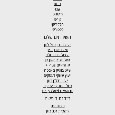
רודוס
קוס
מיקונוס
קורפו
חלקידיקי
סנטוריני
השירותים שלנו
ייעוץ תכנון טיול ליוון
טיול מאורגן ליוון
המסלול המודולרי
טיול בוטיק צפון יוון
יוון והאיים
Plus +
שייט בוטיק ביאכטה
ייעוץ שיווקי לעסקים
ייעוץ נדל"ן ביוון
טיולי תמריץ לעסקים
יוון והאיים Help Card
הזמנת חופשה
טיסות ליוון
השכרת רכב ביוון