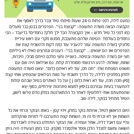
כמעט לילה, לפני פחות מ-24 שעות סיימתי טיול וכבר בדרך לאסוף את
הקבוצה הבאה משדה התעופה- "קבוצת בני". הפרפרים בבטן כבר פועלים
כמו לפני כל טיול חדש – איך הקבוצה? הכל ילך חלק? נחמדים? בדיעבד – הכי
נחמדים בעולם!!
הטיסה שלהם מתעכבת, מפגש מקרי עם ראש עיריית
סלוניקי בשדה התעופה עוזר להעביר עוד כמה דקות ולהשכיח קצת את
הפרפרים ואז הם יוצאים... "קבוצת בני"- רעננים ונמרצים כאילו לא ביליתם
חצי יום בשדה התעופה ובטיסה. בשנייה וחצי כולכם הייתם סביבי, היכרות,
שמות, שאלות- לרגע הרגשתי מסוחררת קלות. גם אכילאס היה שם עם
משפט המפתח שלו: "חכו חכו, עוד לא ראיתם כלום".
יצאנו משדה התעופה
למלון בסלוניקי ללילה, כל הדרך חשבתי על טווח הגילאים שהפתיע אותי קצת
[סיון-חכה חכה, עוד לא ראית כלום
J
] ועל כל האתרים בטיול שבהם יכולות
להתעורר בעיות עבורכם בניסיון למצוא פתרונות יצירתיים, בסוף יצא
שהפתעתם אותי לחלוטין!! לאחר כל ההתארגנות במלון כולם פרשו לישון,
הטיול מתחיל בבוקר, לילה טוב.
היום הראשון לטיול, ארוחת בוקר במלון, וידוי קטן – באתו הבוקר זכרתי את כל
השמות אך לא זכרתי מי זה מי, השמות קצת התערבבו לי למרות שהקלתם
עליי עם דאבל דליה, אמיר ועמירה. את הבוקר התחלנו בצעידה לאנדרטת
השואה ומשם למגדל הלבן ופסל אלכסנדר מוקדון. כבר בזמן הצעידה היה ניתן