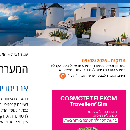
עמוד הבית » המערה הש
מבזקים - 09/08/2026
המערה השחו
אתר יוון והאיים מתעדכן במידע חדש כל הזמן, לקבלת
המידע העדכני ביותר לעמוד בו אתם נמצאים או
צופים, מומלץ לבצע ריפרש לעמוד "רענון".
אבריטניה ck Cave
צריכים עזרה? המלצה? משהו לא ברור? השאירו
פנייה למחלקת השרות של אתר יוון והאיים, אנחנו
נקח את זה משם עד לחופשה שלכם ביוון.
בסמוך למפל המקס
להסתתר מהטורקים
שכן חלק מטווי הש