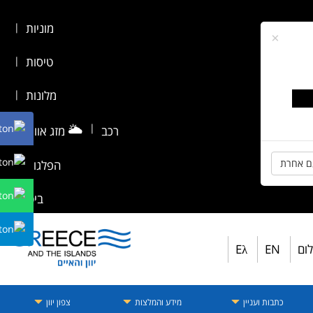
מוניות
|
×
טיסות
|
מלונות
|
🌥️
|
רכב
מזג אוויר
|
ם אחרת
הפלגות
|
ביטוח
לום
EN
Eλ
כתבות ועניין
מידע והמלצות
צפון יוון