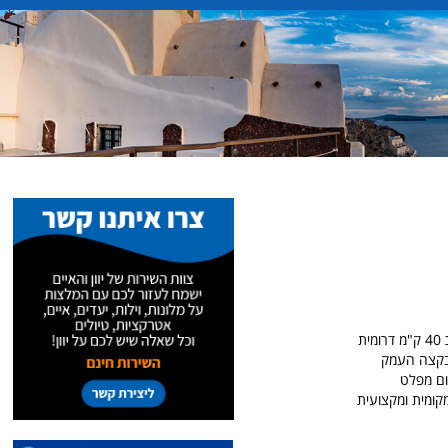
המערה השחורה black vave והמפל השחור מצויים במרחק לא גדול מהכפר פרוסוס וממנזר פרוסוס כ 40 ק"מ דרומית
Kastania שעובר מעל לנחל, בקצה העמק
ום מפלט
קומית ומקצועית