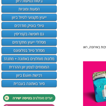
ביטוח נסיעות ליוון
הסעות ומוניות
ייעוץ מקצועי לטיול ביוון
טיולי בוטיק מודרכים
גם חופשה בקפריסין
מסלולי ייעוץ מתקדמים
ות באירופה, ראו
מסלול טיול בפלופונס
מלונות מומלצים באתונה + מתנה!
המומחים לצפון יוון ההררית
רכישת Esim ביוון
סיור באתונה בעברית