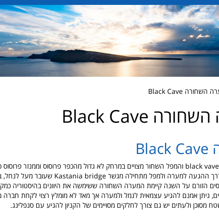
חורה Black Cave
רה Black Cave
Bla
לעיירה קרפניסי, דרך ההגעה למערה ולמפל מתחילה מגשר  bridge
ים הזורם על השנה קיימת המערה השחורה ששימשה את היוונים בהיסטוריה כמק
, ניתן אמנם להגיע עצמאית לנמל ולמערה אך מאד לא מומלץ רצוי לקחת חברה מ
טח מסוכן ולעתים יש גם צורך לחלקים מסויימים של הקניון להגיע עם סנפלינג.