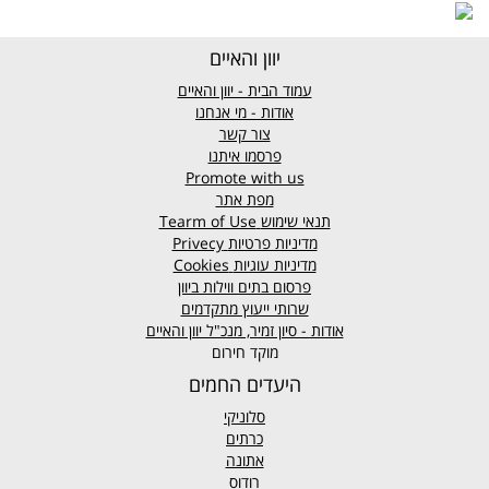
יוון והאיים
עמוד הבית - יוון והאיים
אודות - מי אנחנו
צור קשר
פרסמו איתנו
Promote with us
מפת אתר
תנאי שימוש
Tearm of Use
מדיניות פרטיות
Privecy
מדיניות עוגיות
Cookies
פרסום בתים ווילות ביוון
שרותי ייעוץ מתקדמים
אודות - סיון זמיר, מנכ"ל יוון והאיים
מוקד חירום
היעדים החמים
סלוניקי
כרתים
אתונה
רודוס