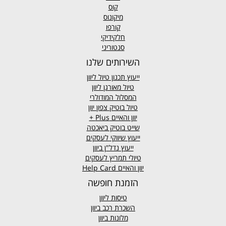
קוס
מיקונוס
קורפו
חלקידיקי
סנטוריני
השירותים שלנו
ייעוץ תכנון טיול ליוון
טיול מאורגן ליוון
המסלול המודולרי
טיול בוטיק צפון יוון
יוון והאיים
Plus +
שייט בוטיק ביאכטה
ייעוץ שיווקי לעסקים
ייעוץ נדל"ן ביוון
טיולי תמריץ לעסקים
יוון והאיים Help Card
הזמנת חופשה
טיסות ליוון
השכרת רכב ביוון
מלונות ביוון