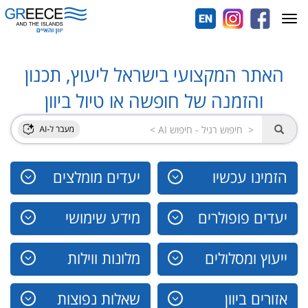
Toggle
navigation
האתר המקצועי בישראל ליעוץ, תכנון
והזמנה של חופשה או טיול ביוון
הזמינו עכשיו
יעדים מומלצים
יעדים פופולרים
מידע שימושי
ייעוץ ומסלולים
מלונות ווילות
אזורים ביוון
שאלות נפוצות