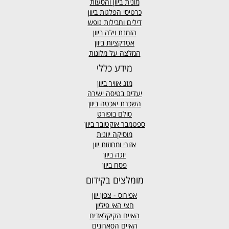
מונית ביוון
והסעות
כרטיסי הפלגות ביוון
דילים וחבילות נופש
הזמנת וילה ביוון
אטרקציות ביוון
המלצה על מלונות
מידע כללי
מזג אוויר
ביוון
יעדים בטיסה ישירה
השכרת יאכטה ביוון
סולם בופורט
ספטמבר אוקטובר ביוון
מוסיקה יוונית
אזורי ומחוזות יוון
יוגה ביוון
פסח ביוון
מומלצים בקידום
אפירוס
- צפון יוון
חצי האי פיליון
האיים הקיקלאדים
האיים הסארונים