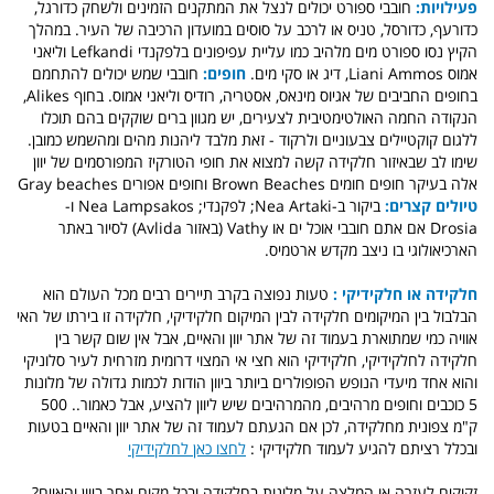
פעילויות:
חובבי ספורט יכולים לנצל את המתקנים הזמינים ולשחק כדורגל,
כדורעף, כדורסל, טניס או לרכב על סוסים במועדון הרכיבה של העיר. במהלך
הקיץ נסו ספורט מים מלהיב כמו עליית עפיפונים בלפקנדי Lefkandi וליאני
אמוס Liani Ammos, דיג או סקי מים.
חופים:
חובבי שמש יכולים להתחמם
בחופים החביבים של אגיוס מינאס, אסטריה, רודיס וליאני אמוס. בחוף Alikes,
הנקודה החמה האולטימטיבית לצעירים, יש מגוון ברים שוקקים בהם תוכלו
ללגום קוקטיילים צבעוניים ולרקוד - זאת מלבד ליהנות מהים ומהשמש כמובן.
שימו לב שבאיזור חלקידה קשה למצוא את חופי הטורקיז המפורסמים של יוון
אלה בעיקר חופים חומים Brown Beaches וחופים אפורים Gray beaches
טיולים קצרים:
ביקור ב-Nea Artaki; לפקנדי; Nea Lampsakos ו-
Drosia אם אתם חובבי אוכל ים או Vathy (באזור Avlida) לסיור באתר
הארכיאולוגי בו ניצב מקדש ארטמיס.
חלקידה או חלקידיקי :
טעות נפוצה בקרב תיירים רבים מכל העולם הוא
הבלבול בין המיקומים חלקידה לבין המיקום חלקידיקי, חלקידה זו בירתו של האי
אוויה כמי שמתוארת בעמוד זה של אתר יוון והאיים, אבל אין שום קשר בין
חלקידה לחלקידיקי, חלקידיקי הוא חצי אי המצוי דרומית מזרחית לעיר סלוניקי
והוא אחד מיעדי הנופש הפופולרים ביותר ביוון הודות לכמות גדולה של מלונות
5 כוכבים וחופים מרהיבים, מהמרהיבים שיש ליוון להציע, אבל כאמור.. 500
ק"מ צפונית מחלקידה, לכן אם הגעתם לעמוד זה של אתר יוון והאיים בטעות
ובכלל רציתם להגיע לעמוד חלקידיקי :
לחצו כאן לחלקידיקי
זקוקים לעזרה או המלצה על מלונות בחלקידה ובכל מקום אחר ביוון והאיים?