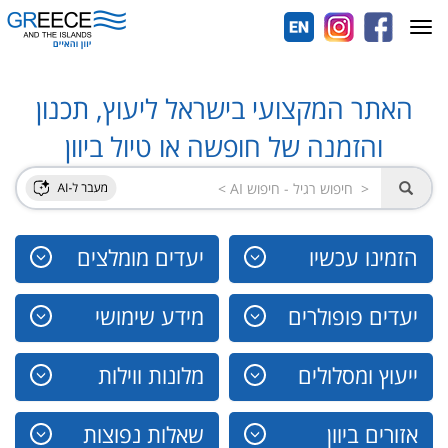
Toggle
navigation
האתר המקצועי בישראל ליעוץ, תכנון
והזמנה של חופשה או טיול ביוון
הזמינו עכשיו
יעדים מומלצים
יעדים פופולרים
מידע שימושי
ייעוץ ומסלולים
מלונות ווילות
אזורים ביוון
שאלות נפוצות