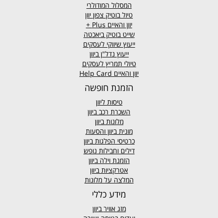
המסלול המודולרי
טיול בוטיק צפון יוון
יוון והאיים
Plus +
שייט בוטיק ביאכטה
ייעוץ שיווקי לעסקים
ייעוץ נדל"ן ביוון
טיולי תמריץ לעסקים
יוון והאיים Help Card
הזמנת חופשה
טיסות ליוון
השכרת רכב ביוון
מלונות ביוון
מונית ביוון
והסעות
כרטיסי הפלגות ביוון
דילים וחבילות נופש
הזמנת וילה ביוון
אטרקציות ביוון
המלצה על מלונות
מידע כללי
מזג אוויר
ביוון