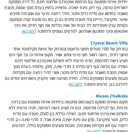
יחידות אירוח ממוזגות עם מרפסת ואינטרנט אלחוטי חינם. כל דירה מספקת
לאורחים טרסה, נוף לים, פינת ישיבה, טלוויזיה בלוויין בעלת מסך שטוח, מטבח
מאובזר במלואו עם מדיח כלים ותנור, וחדר רחצה פרטי עם אמבטיה ומייבש
שיער. מיקרוגל, כיריים וכלי מטבח זמינים גם כן, כמו גם מכונת קפה וקומקום.
נקודות עניין פופולריות ליד הבית של אווה כוללות את חוף רודיס, את כיכר
אתנאטון וכיכר פסונטון אופלטון. לפרטים נוספים ולהזמנה
לחצו כאן
Crystal Beach Villa
במרחק של 100 מטרים מחוף פלאגוס ובמרחק של פחות מקילומטר אחד
מחוף רודיס , גישה לאזור חוף פרטי ומיזוג אוויר. מקום אירוח זה על חוף הים
מציע גישה למרפסת, חניה פרטית ללא תשלום ואינטרנט אלחוטי חינם.
הווילה עם טרסה ונוף לים כוללת 3 חדרי שינה, סלון, טלוויזיה בעלת מסך
שטוח, מטבח מאובזר עם מדיח כלים ותנור, ושני חדרי רחצה עם מקלחת.
מגבות ומצעים מסופקים בוילה. הוילה מציעה אזור פיקניק והאורחים יכולים גם
להירגע בגן. פרטים והזמנה
לחצו כאן
Muses Chalkida
מקום האירוח ממוקם בקאניטוס ומתגאה ביחידות אירוח ממוזגות עם בריכה
פרטית, נוף לבריכה ומרפסת. נכס זה מציע גישה לטרסה, חניה פרטית ללא
תשלום ואינטרנט אלחוטי חינם. הווילה כוללת נגן DVD, מטבח עם מדיח
כלים, תנור ומיקרוגל, סלון עם פינת ישיבה ופינת אוכל, 3 חדרי שינה ו-2 חדרי
רחצה עם תא מקלחת ואמבטיה. מגבות ומצעים מסופקים בוילה. לפרטים
נוספים ולהזמנה
לחצו כאן