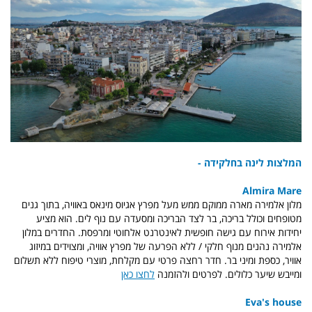
המלצות לינה בחלקידה -
Almira Mare
מלון אלמירה מארה ממוקם ממש מעל מפרץ אגיוס מינאס באוויה, בתוך גנים
מטופחים וכולל בריכה, בר לצד הבריכה ומסעדה עם נוף לים. הוא מציע
יחידות אירוח עם גישה חופשית לאינטרנט אלחוטי ומרפסת. החדרים במלון
אלמירה נהנים מנוף חלקי / ללא הפרעה של מפרץ אוויה, ומצוידים במיזוג
אוויר, כספת ומיני בר. חדר רחצה פרטי עם מקלחת, מוצרי טיפוח ללא תשלום
ומייבש שיער כלולים. לפרטים ולהזמנה
לחצו כאן
Eva's house