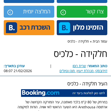
צרו קשר
המלצה יומית
עמוד הבית » חלקידה - כלכיס
חלקידה - כלכיס
כותב המאמר:
שרית רוסו
|
עודכן בתאריך:
דוידובסקי, מנהלת ייעוץ, תוכן וטיולים
21/02/2026 08:07
העיר חלקידה - כלכיס
במרחק של 80 ק"מ בלבד מאתונה, עיר המזרקה הקדושה של
ארתוסה Arethousa היא השער הראשי לאי אוויה. הודות למיקומה