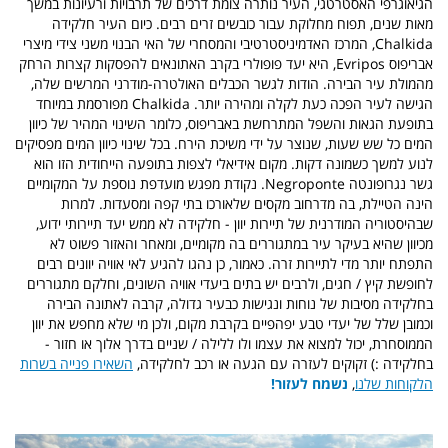
הגיאוגרפי האסטרטגי, העיר נותרה צומת דרכים של תרבויות ורעיונות במשך
מאות שנים, תפוח מחלוקת עבור כובשים זרים רבים. כיום העיר חלקידה
Chalkida, המרכז האדמיניסטרטיבי והמסחרי של האי הבנוי משני צידי מיצרי
אבריפוס Evripos, היא יעד פופולרי בקרב האתונאים להפסקות קצרות הרחק
מהמולת עיר הבירה. הודות לגשר הכבלים האולטרה-מודרני המרשים שלה,
הגישה לעיר הפכה כעת לקלה ומהירה יותר. Chalkida מפורסמת במיוחד
בתופעת הגאות והשפל המתרחשת באבריפוס, כלומר השינוי המהיר של כיוון
המים כל שש שעות, שנוצר על ידי משיכת הירח. בכל שינוי כיוון המים מפסיקים
לנוע למשך כשמונה דקות. מקום אידיאלי לצפות בתופעה הייחודית הזו הוא
גשר נגרופונטה Negroponte. נקודת מפגש מועדפת נוספת על המקומיים
הינה הטיילת, בה מדרחוב מקסים שלאורכו בתי קפה ומסעדות. למרות
שבהיסטוריה המודרנית של תיירות יוון - חלקידה לא ממש יעד תיירותי ידוע,
מכיוון שהיא בעיקר עיר במתגוררים בה מקומיים, ומאחר והאזור פשוט לא
התפתח יותר מדי לתיירות זרה. כאמור, כן נהגו להגיע לאי אוויה יוונים רבים
לחופשת קיץ / חגים, ולרבים יש בתים ביעדי אוויה השונים, וחלקם מתגוררים
בחלקידה מסיבות של נוחות ונגישות כבעיר גדולה, קרבה לאתונה הבירה
וכמובן שלל של יעדי טבע יפהפיים בקרבת מקום, ולכן מי שלא מחפש את יוון
הממוסחרת, יכול למצוא את עצמו ולו ללילה / שניים בדרך אלוך או חזור -
בחלקידה :) זקוקים לעזרה עם הגעה או רכב לחלקידה,
השאירו פנייה בשרות
הלקוחות שלנו
,
נשמח לעזור!