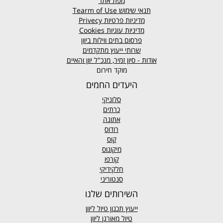
מפת אתר
תנאי שימוש
Tearm of Use
מדיניות פרטיות
Privecy
מדיניות עוגיות
Cookies
פרסום בתים ווילות ביוון
שרותי ייעוץ מתקדמים
אודות - סיון זמיר, מנכ"ל יוון והאיים
מוקד חירום
היעדים החמים
סלוניקי
כרתים
אתונה
רודוס
קוס
מיקונוס
קורפו
חלקידיקי
סנטוריני
השירותים שלנו
ייעוץ תכנון טיול ליוון
טיול מאורגן ליוון