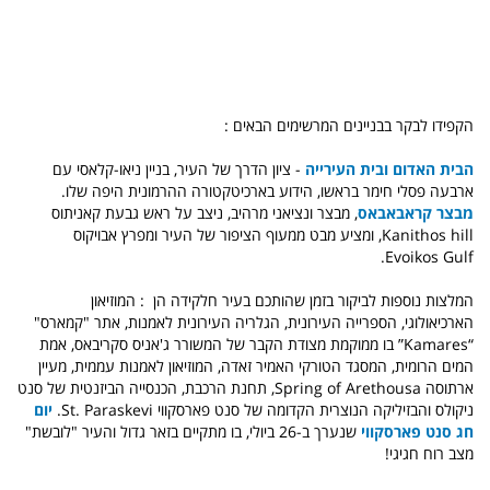
הקפידו לבקר בבניינים המרשימים הבאים :
הבית האדום
ובית העירייה
- ציון הדרך של העיר, בניין ניאו-קלאסי עם
ארבעה פסלי חימר בראשו, הידוע בארכיטקטורה ההרמונית היפה שלו.
מבצר קראבאבאס
, מבצר ונציאני מרהיב, ניצב על ראש גבעת קאניתוס
Kanithos hill, ומציע מבט ממעוף הציפור של העיר ומפרץ אבויקוס
Evoikos Gulf.
המלצות נוספות לביקור בזמן שהותכם בעיר חלקידה הן : המוזיאון
הארכיאולוגי, הספרייה העירונית, הגלריה העירונית לאמנות, אתר "קמארס"
“Kamares” בו
ממוקמת מצודת ה
קבר של המשורר ג'אניס סקריבאס
, אמת
המים הרומית, המסגד הטורקי האמיר זאדה, המוזיאון לאמנות עממית, מעיין
ארתוסה Spring of Arethousa, תחנת הרכבת, הכנסייה הביזנטית של סנט
ניקולס והבזיליקה הנוצרית הקדומה של סנט פארסקווי St. Paraskevi.
יום
חג סנט פארסקווי
שנערך ב-26 ביולי, בו מתקיים
בזאר גדול
והעיר "לובשת"
מצב רוח חגיגי!