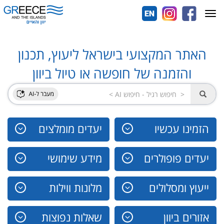
Toggle
navigation
האתר המקצועי בישראל ליעוץ, תכנון
והזמנה של חופשה או טיול ביוון
הזמינו עכשיו
יעדים מומלצים
יעדים פופולרים
מידע שימושי
ייעוץ ומסלולים
מלונות ווילות
אזורים ביוון
שאלות נפוצות