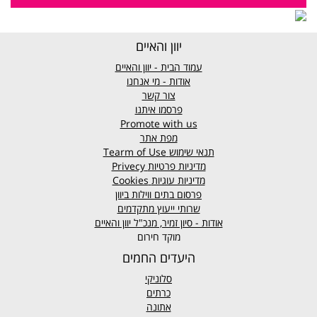
יוון והאיים
עמוד הבית - יוון והאיים
אודות - מי אנחנו
צור קשר
פרסמו איתנו
Promote with us
מפת אתר
תנאי שימוש
Tearm of Use
מדיניות פרטיות
Privecy
מדיניות עוגיות
Cookies
פרסום בתים ווילות ביוון
שרותי ייעוץ מתקדמים
אודות - סיון זמיר, מנכ"ל יוון והאיים
מוקד חירום
היעדים החמים
סלוניקי
כרתים
אתונה