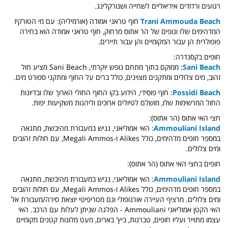
רגועים ורדודים אידיאליים לשחייה ושנורקלינג.
Trani Ammouda Beach
חוף טראני אמודה (אורמיליה): עם מי הטורקיז
המדהימים שלו ונופים של הר אתוס מרחוק, חוף טראני אמודה הוא בחירה
פופולרית הן עבור המקומיים והן עבור תיירים.
חופים בקסנדרה:
Sani Beach
: ממוקם בתוך מתחם נופש יוקרתי, Sani Beach מציע חול
זהוב, מים צלולים ומתקנים מצוינים, כולל ברים על החוף ומתקני ספורט מים.
Possidi Beach
: חוף פוסידי, הידוע בקו החוף החולי הארוך שלו ובדיונות
החול המרשימות שלו, מושלם לטיולים ארוכים וליהנות משקיעות יפות.
חצי האי אתוס (הר אתוס):
Ammouliani Island
: האי אמוליאני, נגיש במעבורת מהיבשת, מתגאה
במספר חופים מדהימים, כולל Alikes ו-Megali Ammos, עם חולות זהובים
ומים צלולים.
חופים בחצי האי אתוס (הר אתוס):
Ammouliani Island
: האי אמוליאני, נגיש במעבורת מהיבשת, מתגאה
במספר חופים מדהימים, כולל Alikes ו-Megali Ammos, עם חולות זהובים
ומים צלולים. מרציף העיירה אורנופולי וגם מטריפיטי יוצאת סירה/מעבורת אל
האי הקטן אמוליאני Ammouliani - הפלגה שניתן לעלות עם הרכב. האי
עצמו מתוייר ועליו חופים, טברנות, ביץ' בארים, מעט מלונות קטנים מקומיים