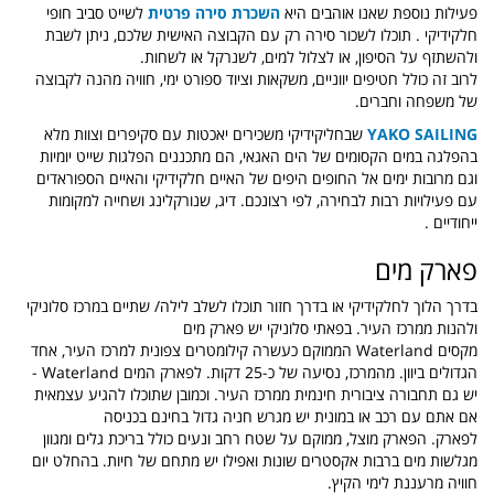
פעילות נוספת שאנו אוהבים היא
השכרת סירה פרטית
לשייט סביב חופי
חלקידיקי . תוכלו לשכור סירה רק עם הקבוצה האישית שלכם, ניתן לשבת
ולהשתזף על הסיפון, או לצלול למים, לשנרקל או לשחות.
לרוב זה כולל חטיפים יווניים, משקאות וציוד ספורט ימי, חוויה מהנה לקבוצה
של משפחה וחברים.
YAKO SAILING
שבחליקידיקי משכירים יאכטות עם סקיפרים וצוות מלא
בהפלגה במים הקסומים של הים האגאי, הם מתכננים הפלגות שייט יומיות
וגם מרובות ימים אל החופים היפים של האיים חלקידיקי והאיים הספוראדים
עם פעילויות רבות לבחירה, לפי רצונכם. דיג, שנורקלינג ושחייה למקומות
ייחודיים .
פארק מים
בדרך הלוך לחלקידיקי או בדרך חזור תוכלו לשלב לילה/ שתיים במרכז סלוניקי
ולהנות ממרכז העיר. בפאתי סלוניקי יש פארק מים
מקסים Waterland הממוקם כעשרה קילומטרים צפונית למרכז העיר, אחד
הגדולים ביוון. מהמרכז, נסיעה של כ-25 דקות. לפארק המים Waterland -
יש גם תחבורה ציבורית חינמית ממרכז העיר. וכמובן שתוכלו להגיע עצמאית
אם אתם עם רכב או במונית יש מגרש חניה גדול בחינם בכניסה
לפארק. הפארק מוצל, ממוקם על שטח רחב ונעים כולל בריכת גלים ומגוון
מגלשות מים ברבות אקסטרים שונות ואפילו יש מתחם של חיות. בהחלט יום
חוויה מרעננת לימי הקיץ.