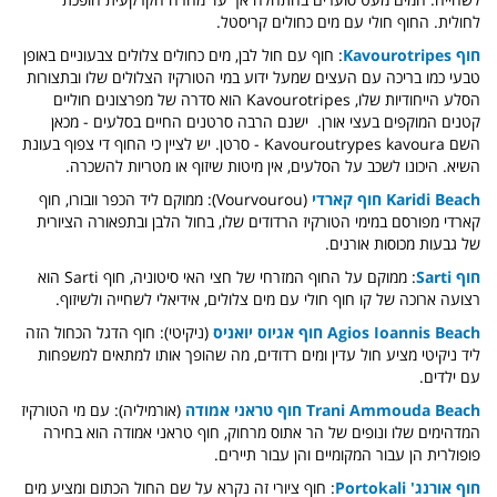
לחולית. החוף חולי עם מים כחולים קריסטל.
חוף Kavourotripes
: חוף עם
חול לבן, מים כחולים צלולים צבעוניים באופן
טבעי כמו בריכה עם העצים שמעל
ידוע במי הטורקיז הצלולים שלו ובתצורות
הסלע הייחודיות שלו, Kavourotripes הוא סדרה של מפרצונים חוליים
קטנים המוקפים בעצי אורן. ​​
ישנם הרבה סרטנים החיים בסלעים - מכאן
השם Kavouroutrypes kavoura - סרטן.
יש לציין כי החוף די צפוף בעונת
השיא. היכונו לשכב על הסלעים, אין מיטות שיזוף או מטריות להשכרה.
Karidi Beach חוף קארדי
(Vourvourou): ממוקם ליד הכפר וובורו, חוף
קארדי מפורסם במימי הטורקיז הרדודים שלו, בחול הלבן ובתפאורה הציורית
של גבעות מכוסות אורנים.
חוף Sarti
: ממוקם על החוף המזרחי של חצי האי סיטוניה, חוף Sarti הוא
רצועה ארוכה של קו חוף חולי עם מים צלולים, אידיאלי לשחייה ולשיזוף.
Agios Ioannis Beach חוף אגיוס יואניס
(ניקיטי): חוף הדגל הכחול הזה
ליד ניקיטי מציע חול עדין ומים רדודים, מה שהופך אותו למתאים למשפחות
עם ילדים.
Trani Ammouda Beach חוף טראני אמודה
(אורמיליה): עם מי הטורקיז
המדהימים שלו ונופים של הר אתוס מרחוק, חוף טראני אמודה הוא בחירה
פופולרית הן עבור המקומיים והן עבור תיירים.
חוף אורנג' Portokali
: חוף ציורי זה נקרא על שם החול הכתום ומציע מים