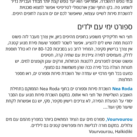
ובתי נופש להשכרה. אמוליאני הוא יעד נופש קצת יותר מבודד ועברית נדיר
לשמוע פה. בקו החוף שבין אורנופולי לטריפיטי אפשר למצוא סוכנויות
להשכרת סירות לשייט עצמאי, שיאפשר לכם יום ים והגעה לחופים היפים.
ספורט ימי עם ילדים
חצי האי חליקידיקי משופע בחופים מהיפים ביוון, אין צורך מעבר לזה פשוט
להנות ממה שיש לים להציע. אפשר לשכור למספר שעות סירת מנוע קטנה,
אין צורך ברישיון סקיפר, המחיר לרוב נע בסביבות 80-120 יורו לא כולל תוספת
לדלק. מעמיסים לסירה ציידנית עם שתיה קרה, חטיפים
ופשוט שטים למפרצים, ללגונות הכחולות, זורקים עוגן וקופצים למים. יש
חגורות הצלה בכל סירה ככה שהן משמשות גם כמצוף.
כמעט בכל חוף מרכזי יש עמדה של השכרת סירות וספורט ים, ראו מספר
המלצות:
Nea Roda
השכרת סירות וספורט ים בחוף Nea Roda הממוקם בתחילת
האצבע השלישית של
חצי האי אתוס. במקום
השכרת סירות מנוע עם הסבר
יסודי על הפעלת הסירה, לא צריכים רישיון סקיפר, סקי, יש גם אפשרות לקחת
שיעור סקי ועוד….
Vourvourou,
ספורט מים עם הציוד המתאים ביותר במפרץ מהמם עם מים
צלולים. במקום מורה לגלישת רוח ומפרשים קטנים גם לילדים.
Vourvourou, Halkidiki