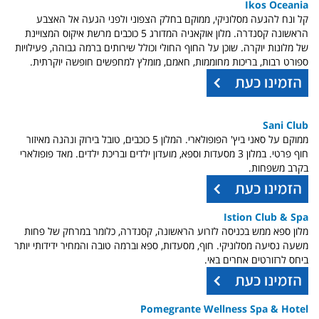
Ikos Oceania
קל ונח להגעה מסלוניקי, ממוקם בחלק הצפוני ולפני הגעה אל האצבע
הראשונה קסנדרה. מלון אוקאניה המדורג 5 כוכבים מרשת איקוס המצויינת
של מלונות יוקרה. שוכן על החוף החולי וכולל שירותים ברמה גבוהה,
פעילויות
ספורט רבות, בריכות מחוממות, חאמם,
מומלץ למחפשים חופשה יוקרתית.
Sani Club
ממוקם על סאני ביץ' הפופולארי. המלון 5 כוכבים, טובל בירוק ונהנה מאיזור
חוף פרטי. במלון 3 מסעדות וספא, מועדון ילדים ובריכת ילדים. מאד פופולארי
בקרב משפחות.
Istion Club & Spa
מלון ספא ממש בכניסה לזרוע הראשונה, קסנדרה, כלומר במרחק של פחות
משעה נסיעה מסלוניקי. חוף, מסעדות, ספא וברמה טובה והמחיר ידידותי יותר
ביחס לרזורטים אחרים באי.
Pomegrante Wellness Spa & Hotel