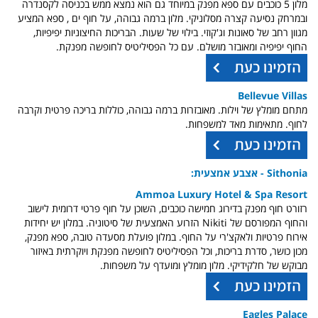
מלון 5 כוכבים עם ספא מפנק במיוחד גם הוא נמצא ממש בכניסה לקסנדרה
ובמרחק נסיעה קצרה מסלוניקי. מלון ברמה גבוהה, על חוף ים ,
ספא המציע
מגוון רחב של סאונות וג'קוזי. בילוי של שעות. הבריכות החיצוניות יפיפיות,
החוף יפיפיה ומאובזר מושלם.
עם כל הפסיליטיס לחופשה מפנקת.
Bellevue Villas
מתחם מומלץ של וילות. מאובזרות ברמה גבוהה, כוללות בריכה פרטית וקרבה
לחוף. מתאימות מאד למשפחות.
Sithonia - אצבע אמצעית:
Ammoa Luxury Hotel & Spa Resort
רזורט חוף מפנק בדירוג חמישה כוכבים, השוכן על חוף פרטי דרומית לישוב
והחוף המפורסם של Nikiti הזרוע האמצעית של סיטוניה. במלון יש יחידות
אירוח פרטיות ולאקצ'רי על החוף. במלון פועלת מסעדה טובה, ספא מפנק,
מכון כושר, סדרת בריכות, וכל הפסיליטיס לחופשה מפנקת ויוקרתית באיזור
מבוקש של חלקידיקי. מלון מומלץ ומועדף על משפחות.
Eagles Palace