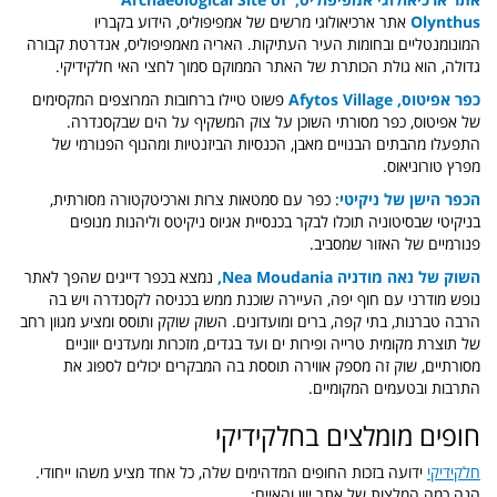
Olynthus
אתר ארכיאולוגי מרשים של אמפיפוליס, הידוע בקבריו
המונומנטליים ובחומות העיר העתיקות. האריה מאמפיפוליס, אנדרטת קבורה
גדולה, הוא גולת הכותרת של האתר הממוקם סמוך לחצי האי חלקידיקי.
כפר אפיטוס, Afytos Village
פשוט טיילו ברחובות המרוצפים המקסימים
של אפיטוס, כפר מסורתי השוכן על צוק המשקיף על הים שבקסנדרה.
התפעלו מהבתים הבנויים מאבן, הכנסיות הביזנטיות ומהנוף הפנורמי של
מפרץ טורוניאוס.
הכפר הישן של ניקיטי
: כפר עם סמטאות צרות וארכיטקטורה מסורתית,
בניקיטי שבסיטוניה תוכלו לבקר בכנסיית אגיוס ניקיטס וליהנות מנופים
פנורמיים של האזור שמסביב.
השוק של נאה מודניה Nea Moudania,
נמצא בכפר דייגים שהפך לאתר
נופש מודרני עם חוף יפה, העיירה שוכנת ממש בכניסה לקסנדרה ויש בה
הרבה טברנות, בתי קפה, ברים ומועדונים.
השוק שוקק ותוסס ומציע מגוון רחב
של תוצרת מקומית טרייה ופירות ים ועד בגדים, מזכרות ומעדנים יווניים
מסורתיים, שוק זה מספק אווירה תוססת בה המבקרים יכולים לספוג את
התרבות ובטעמים המקומיים.
חופים מומלצים בחלקידיקי
חלקידיקי
ידועה בזכות החופים המדהימים שלה, כל אחד מציע משהו ייחודי.
הנה כמה המלצות של אתר יוון והאיים: