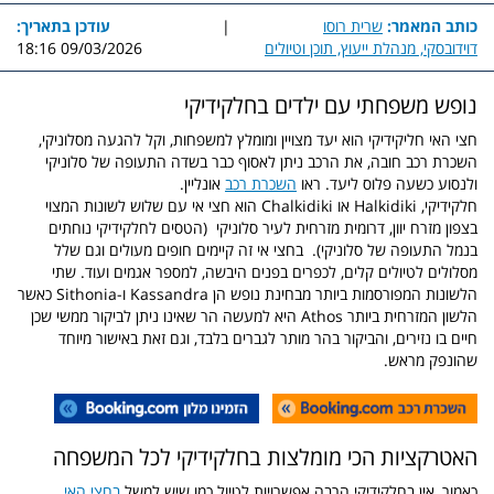
כותב המאמר:
שרית רוסו
|
עודכן בתאריך:
דוידובסקי, מנהלת ייעוץ, תוכן וטיולים
09/03/2026 18:16
נופש משפחתי עם ילדים בחלקידיקי
חצי האי חליקידיקי הוא יעד מצויין ומומלץ למשפחות, וקל להגעה מסלוניקי,
השכרת רכב חובה, את הרכב ניתן לאסוף כבר בשדה התעופה של סלוניקי
ולנסוע כשעה פלוס ליעד.
ראו
השכרת רכב
אונליין.
חלקידיקי, Halkidiki או Chalkidiki הוא חצי אי עם שלוש לשונות המצוי
בצפון מזרח יוון, דרומית מזרחית לעיר
סלוניקי
(הטסים לחלקידיקי נוחתים
בנמל התעופה של סלוניקי). בחצי אי זה קיימים חופים מעולים וגם שלל
מסלולים לטיולים קלים, לכפרים בפנים היבשה, למספר אגמים ועוד. שתי
הלשונות המפורסמות ביותר מבחינת נופש הן Kassandra ו-Sithonia כאשר
הלשון המזרחית ביותר Athos היא למעשה הר שאינו ניתן לביקור ממשי שכן
חיים בו נזירים, והביקור בהר מותר לגברים בלבד, וגם זאת באישור מיוחד
שהונפק מראש.
האטרקציות הכי מומלצות בחלקידיקי לכל המשפחה
כאמור, אין בחלקידיקי הרבה אפשרויות לטיול כמו שיש למשל
בחצי האי