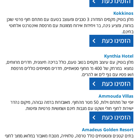
Kokkinos
מלון בוטיק מקסים המדורג 3 כוכבים ומעוצב בטעם עם מתחם חוף פרטי שוכן
בורוורו, ומציע גינה, בר ויחידות אירוח ממוזגות עם מרפסת ואינטרנט אלחוטי
בחינם
.
Kynthia Hotel
מלון בוטיק עם עיצוב מקסים בטוב טעם, כולל בריכה חיצונית, חדרים מרווחים,
נמצא במרחק של 400 מ' מחוף ספאתייס, חדרים מסויימים כוללים מרפסת
ו/או פטיו עם נוף לים או להרים.
Ammouda Villas
יופי של מתחם וילות, 50 מטר מהחוף. מאובזרות ברמה גבוהה,
מיקום נהדר
ישירות לחוף חולי ושקט עם מגבות חינם ושמשיות פרטיות ומיטות.
Amadeus Golden Resort
בתים קטנים ומטופחים
כולל טרסה, טלוויזיה, מטבח מאובזר במלואו.סמוך לחוף