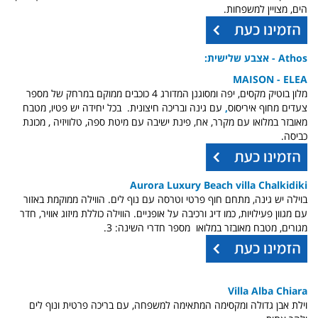
הים, מצויין למשפחות.
Athos - אצבע שלישית:
MAISON - ELEA
מלון בוטיק מקסים, יפה ומסוגנן המדורג 4 כוכבים ממוקם במרחק של מספר
צעדים מחוף איריסוס
,
עם גינה ובריכה חיצונית. בכל יחידה יש פטיו, מטבח
מאובזר במלואו עם מקרר, אח, פינת ישיבה עם מיטת ספה, טלוויזיה , מכונת
כביסה.
Aurora Luxury Beach villa Chalkidiki
בוילה יש גינה, מתחם חוף פרטי וטרסה עם נוף לים. הווילה ממוקמת באזור
עם מגוון פעילויות, כמו דיג ורכיבה על אופניים. הווילה כוללת מיזוג אוויר, חדר
מגורים, מטבח מאובזר במלואו מספר חדרי השינה: 3.
Villa Alba Chiara
וילת אבן גדולה ומקסימה המתאימה למשפחה, עם בריכה פרטית ונוף לים