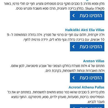
מלון וספא מדורג 5 כוכבים מוקף גנים מטופחים ומציע חוף ים חולי פרטי, באזור
סקאלה Skala. במלון בריכה חיצונית, מרכז ספא משובח ומגרש טניס.
Halkidiki Akti Elia Villas
וילה יוקרתית, חלום עם חוף ים פרטי של מפרץ. וילה גדולה המתאימה ל-9-
10 אנשים, עם בריכה גדולה ונוף מלא לים, ירידה פרטית לחוף.
Areton Villas
מתחם של 4 וילות מוצלח בחלקו הצפוני של אצבע סיטוניאה, לכוון אתוס.
וילות מאובזרות ונוחות למשפחות, בקרבת הים.
Acrotel Athena Pallas
מלון בדירוג 5 כוכבים שהוא כפר נופש מתאים למשפחות. במתחם יש את כל
הפסיליטיס: בריכות, מסעדות, מועדון ילדים, ספא, מינימרקט. החוף נמצא
מעבר לכביש.