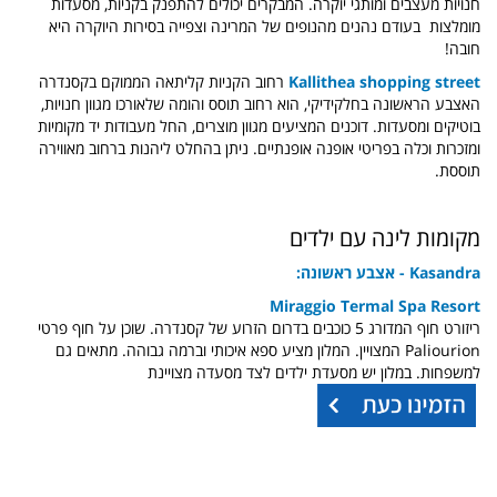
חנויות מעצבים ומותגי יוקרה. המבקרים יכולים להתפנק בקניות, מסעדות
מומלצות בעודם נהנים מהנופים של המרינה וצפייה בסירות היוקרה היא
חובה!
Kallithea shopping street
רחוב הקניות קליתאה הממוקם בקסנדרה
האצבע הראשונה בחלקידיקי, הוא רחוב תוסס והומה שלאורכו מגוון חנויות,
בוטיקים ומסעדות. דוכנים המציעים מגוון מוצרים, החל מעבודות יד מקומיות
ומזכרות וכלה בפריטי אופנה אופנתיים. ניתן בהחלט ליהנות ברחוב מאווירה
תוססת.
מקומות לינה עם ילדים
Kasandra - אצבע ראשונה:
Miraggio Termal Spa Resort
ריזורט חוף המדורג 5 כוכבים בדרום הזרוע של קסנדרה. שוכן על חוף פרטי
Paliourion המצויין. המלון מציע ספא איכותי וברמה גבוהה. מתאים גם
למשפחות. במלון יש מסעדת ילדים לצד מסעדה מצויינת