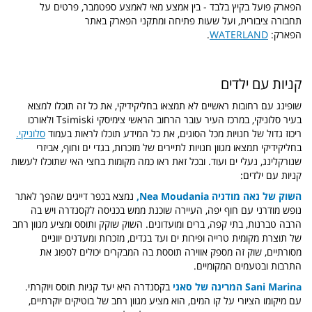
הפארק פועל בקיץ בלבד - בין אמצע מאי לאמצע ספטמבר, פרטים על
תחבורה ציבורית, ועל שעות פתיחה ומתקני הפארק באתר
הפארק:
WATERLAND
.
קניות עם ילדים
שופינג עם רחובות ראשיים לא תמצאו בחליקידיקי, את כל זה תוכלו למצוא
בעיר סלוניקי,
במרכז העיר עובר הרחוב הראשי צימיסקי Tsimiski ולאורכו
ריכוז גדול של חנויות מכל הסוגים, את כל המידע תוכלו לראות בעמוד
סלוניקי.
בחליקידיקי תמצאו מגוון חנויות לתיירים של מזכרות, בגדי ים וחוף, אביזרי
שנורקלינג, נעלי ים ועוד. ובכל זאת ראו כמה מקומות בחצי האי שתוכלו לעשות
קניות עם ילדים:
השוק של נאה מודניה Nea Moudania,
נמצא בכפר דייגים שהפך לאתר
נופש מודרני עם חוף יפה, העיירה שוכנת ממש בכניסה לקסנדרה ויש בה
הרבה טברנות, בתי קפה, ברים ומועדונים.
השוק שוקק ותוסס ומציע מגוון רחב
של תוצרת מקומית טרייה ופירות ים ועד בגדים, מזכרות ומעדנים יווניים
מסורתיים, שוק זה מספק אווירה תוססת בה המבקרים יכולים לספוג את
התרבות ובטעמים המקומיים.
Sani Marina
המרינה של סאני
בקסנדרה היא יעד קניות תוסס ויוקרתי.
עם מיקומו הציורי על קו המים, הוא מציע מגוון רחב של בוטיקים יוקרתיים,