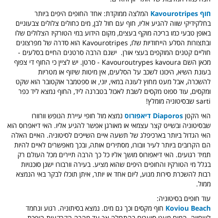
חוף Kavourotripes
המלצה ממוקדת
: אחד החופים היפים ביותר
בחלקידיקי שווה להגיע אליו,
חוף עם
חול לבן, מים כחולים צלולים צבעוניים
באופן טבעי כמו בריכה מוקף בעצים, מקום ה
ידוע במי הטורקיז הצלולים שלו
ובתצורות הסלע הייחודיות שלו, Kavourotripes הוא סדרה של מפרצונים
חוליים קטנים המוקפים בעצי אורן. ​​
ישנם הרבה סרטנים החיים בסלעים -
מכאן השם Kavouroutrypes kavoura - סרטן.
יש לציין כי החוף די צפוף
בעונת השיא, היכונו לשכב על הסלעים, אין מיטות שיזוף או מטריות
להשכרה,
אבל מעט מחוץ לעונה במאי, יוני, או ספטמבר אוקטובר הוא שקט
ומקסים, עוד ספוט מקסים לשבת לאכול בטברנה ליד, החוף נמצא ליד כפר
sarti שבסיטוניה מומלץ!
האי הקטן
Diaporos
דיאפורוס
נמצא מול חופי עיירת הנופש וורוורו
שבסיטוניה ובשייט קצר עצמאי או מאורגן אפשר להגיע אליו.
האי דיאפרוס הוא
האי הגדול ביותר בארכיפלג של תשעה איים השייכים לסיטוניה. האיים האלה
הם הקרובים ביותר לעיר וובורו, מסתירים אותה, ובכך מאפשרים לאיים להיות
תמיד רגועים.
האי דיאפורוס מושך אליו כל כך הרבה תיירים מכל העולם רק ​​
בגלל מי הטורקיז והחופים היפים שהוא מציע.
בעירה וורבורו ישנן סוכנויות
רבות להשכרת סירות מנוע, ליום אחד או יותר, איתן תוכלו לבקר באי הנמצא
ממול.
עוד חופים בסיטוניה:
Koviou Beach
חוף מקסים וכך גם מים. נמצא בסיתוניה. רגוע ונחמד
לשחייה. המים מעט סוערים בהתחלה אך עד מהרה הקרקעית הופכת