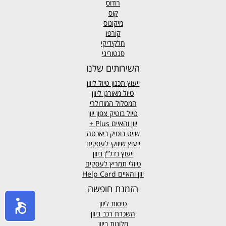
רודוס
קוס
מיקונוס
קורפו
חלקידיקי
סנטוריני
השירותים שלנו
ייעוץ תכנון טיול ליוון
טיול מאורגן ליוון
המסלול המודולרי
טיול בוטיק צפון יוון
יוון והאיים
Plus +
שייט בוטיק ביאכטה
ייעוץ שיווקי לעסקים
ייעוץ נדל"ן ביוון
טיולי תמריץ לעסקים
יוון והאיים Help Card
הזמנת חופשה
טיסות ליוון
השכרת רכב ביוון
מלונות ביוון