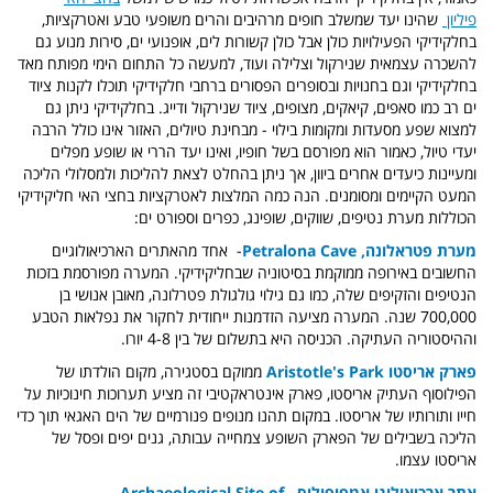
פיליון
שהינו יעד שמשלב חופים מרהיבים והרים משופעי טבע ואטרקציות,
בחלקידיקי הפעילויות כולן אבל כולן קשורות לים, אופנועי ים, סירות מנוע גם
להשכרה עצמאית שנירקול וצלילה ועוד, למעשה כל התחום הימי מפותח מאד
בחלקידיקי וגם בחנויות ובסופרים הפסורים ברחבי חלקידיקי תוכלו לקנות ציוד
ים רב כמו סאפים, קיאקים, מצופים, ציוד שנירקול ודייג. בחלקידיקי ניתן גם
למצוא שפע מסעדות ומקומות בילוי - מבחינת טיולים, האזור אינו כולל הרבה
יעדי טיול, כאמור הוא מפורסם בשל חופיו, ואינו יעד הררי או שופע מפלים
ומעיינות כיעדים אחרים ביוון, אך ניתן בהחלט לצאת להליכות ולמסלולי הליכה
המעט הקיימים ומסומנים. הנה כמה המלצות לאטרקציות בחצי האי חליקידיקי
הכוללות מערת נטיפים, שווקים, שופינג, כפרים וספורט ים:
מערת פטראלונה, Petralona Cave
- אחד מהאתרים הארכיאולוגיים
החשובים באירופה ממוקמת בסיטוניה שבחליקידיקי. המערה מפורסמת בזכות
הנטיפים והזקיפים שלה, כמו גם גילוי גולגולת פטרלונה, מאובן אנושי בן
700,000 שנה. המערה מציעה הזדמנות ייחודית לחקור את נפלאות הטבע
וההיסטוריה העתיקה. הכניסה היא בתשלום של בין 4-8 יורו.
פארק אריסטו Aristotle's Park
ממוקם בסטגירה, מקום הולדתו של
הפילוסוף העתיק אריסטו, פארק אינטראקטיבי זה מציע תערוכות חינוכיות על
חייו ותורותיו של אריסטו. במקום תהנו מנופים פנורמיים של הים האגאי תוך כדי
הליכה בשבילים של הפארק השופע צמחייה עבותה, גנים יפים ופסל של
אריסטו עצמו.
אתר ארכיאולוגי אמפיפוליס, Archaeological Site of