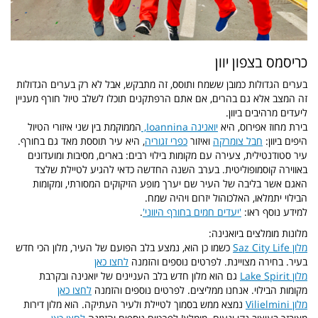
כריסמס בצפון יוון
בערים הגדולות כמובן ששמח ותוסס, זה מתבקש, אבל לא רק בערים הגדולות
זה המצב אלא גם בהרים, אם אתם הרפתקנים תוכלו לשלב טיול חורף מעניין
ליעדים מרהיבים ביוון.
בירת מחוז אפירוס, היא
יואנינה Ioannina
,
הממוקמת בין שני איזורי הטיול
היפים ביוון:
חבל צומרקה
ואיזור
כפרי זגוריה
, היא עיר תוססת מאד גם בחורף.
עיר סטודנטילית, צעירה עם מקומות בילוי רבים: בארים, מסיבות ומועדונים
באווירה קוסמופוליטית. בערב השנה החדשה כדאי להגיע לטיילת שלצד
האגם אשר בליבה של העיר שם יערך מופע הזיקוקים המסורתי, ומקומות
הבילוי יתמלאו, האלכוהול יזרום ויהיה שמח.
למידע נוסף ראו:
'יעדים חמים בחורף היווני'
.
מלונות מומלצים ביואנינה:
מלון Saz City Life
כשמו כן הוא, נמצע בלב הפועם של העיר, מלון הכי חדש
בעיר. בחירה מצויינת. לפרטים נוספים והזמנה
לחצו כאן
מלון Lake Spirit
גם הוא מלון חדש בלב העניינים של יואנינה ובקרבת
מקומות הבילוי. אנחנו ממליצים. לפרטים נוספים והזמנה
לחצו כאן
מלון Vilielmini
נמצא ממש בסמוך לטיילת ולעיר העתיקה. הוא מלון דירות