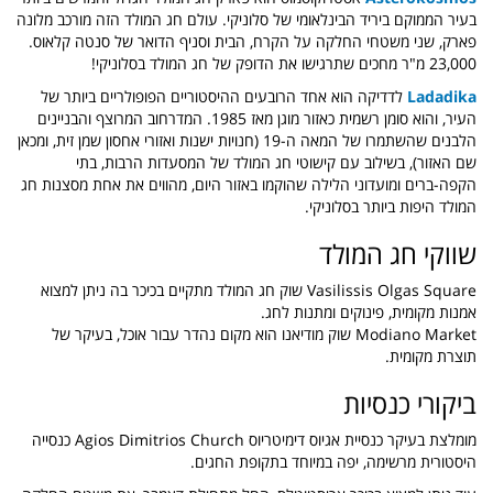
בעיר הממוקם ביריד הבינלאומי של סלוניקי. עולם חג המולד הזה מורכב מלונה
פארק, שני משטחי החלקה על הקרח, הבית וסניף הדואר של סנטה קלאוס.
23,000 מ"ר מחכים שתרגישו את הדופק של חג המולד בסלוניקי!
Ladadika
לדדיקה הוא אחד הרובעים ההיסטוריים הפופולריים ביותר של
העיר, והוא סומן רשמית כאזור מוגן מאז 1985. המדרחוב המרוצף והבניינים
הלבנים שהשתמרו של המאה ה-19 (חנויות ישנות ואזורי אחסון שמן זית, ומכאן
שם האזור), בשילוב עם קישוטי חג המולד של המסעדות הרבות, בתי
הקפה-ברים ומועדוני הלילה שהוקמו באזור היום, מהווים את אחת מסצנות חג
המולד היפות ביותר בסלוניקי.
שווקי חג המולד
Vasilissis Olgas Square שוק חג המולד מתקיים בכיכר בה ניתן למצוא
אמנות מקומית, פינוקים ומתנות לחג.
Modiano Market שוק מודיאנו הוא מקום נהדר עבור אוכל, בעיקר של
תוצרת מקומית.
ביקורי כנסיות
מומלצת בעיקר כנסיית אגיוס דימיטריוס Agios Dimitrios Church כנסייה
היסטורית מרשימה, יפה במיוחד בתקופת החגים.