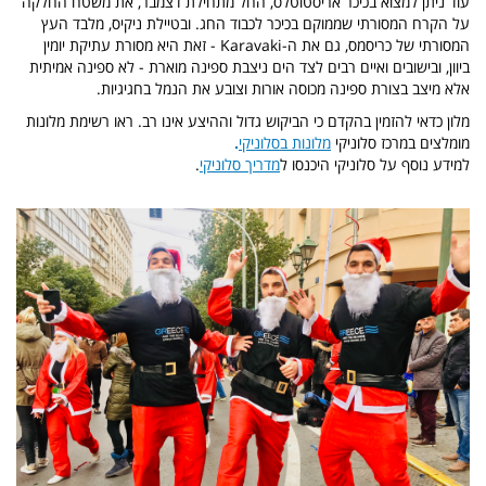
עוד ניתן למצוא בכיכר אריסטוטלס, החל מתחילת דצמבר, את משטח החלקה
על הקרח המסורתי שממוקם בכיכר לכבוד החג. ובטיילת ניקיס, מלבד העץ
המסורתי של כריסמס, גם את ה-Karavaki - זאת היא מסורת עתיקת יומין
ביוון, ובישובים ואיים רבים לצד הים ניצבת ספינה מוארת - לא ספינה אמיתית
אלא מיצב בצורת ספינה מכוסה אורות וצובע את הנמל בחגיגיות.
מלון כדאי להזמין בהקדם כי הביקוש גדול וההיצע אינו רב. ראו רשימת מלונות
מומלצים במרכז סלוניקי
מלונות בסלוניקי
.
למידע נוסף על סלוניקי היכנסו ל
מדריך סלוניקי
.