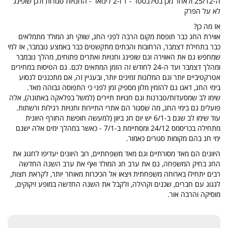
ה-25/12 ולאחר מכן בסילבסטר - 1 ו-2 לינואר - החנויות סגורות ולכן שופינג
לא על הפרק
אז מה כן?
אווירת החג כבר תופסת מקום הרבה לפני החג, שווקי חג המולד מתמלאים
כבר בתחילת דצמבר, הרחובות והבתים מתקשטים כבר באמצע נובמבר, אז למי
שמחפש גם את האווירה וגם שופינג וחנויות ואתרים פתוחים, מהלך נובמבר
ומהלך דצמבר ועד ה-24 לחודש זה הזמן המתאים לכם. גם הטיסות במחירים
אטרקטיביים יותר וגם המלונות זמינים יותר, ובעניין זה, אם מתכננים לנסוע
בימי החג, דאגו גם להזמין מלון מספיק זמן לפני כי התפוסה גבוהה מאד.
שימו לב שמסעדות/טברנות וגם חנויות תיירים (למשל בפלאקה באתונה), אלה
פועלים גם בימי החג, מה שסגור הם אתרי התיירות וחנויות רגילות ורשתות.
עוד שימו לב שגם ב-6/1 יש יום חג ביוון (למעשה חופשת החורף היוונית
מתחילה בכריסמס 24/12 ומסתיימת ב-7/1 - כאשר במהלך ימים אלה ישנם
ימי חג בהם מקומות סגורים כאמור.
היוונים הם מאד מסורתיים וגם מאד משפחתיים, רוב היוונים יעדיפו לחגוג את
החג בחיק המשפחה, גם את ערב חג המולד ואף את ערב השנה החדשה
רבים יתחילו בארוחה משפחתית ויצאו אל הכיכרות מאוחר יותר, לקראת חצות,
לגגוג עם חברים, שכנים וקהילה, ולקבל את השנה החדשה במופע זיקוקים,
מוסיקה והרבה אור.