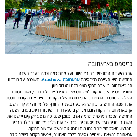
כריסמס באראחובה
אחד היעדים התוססים בחורף היווני ועל אחת כמה וכמה בערב השנה
החדשה היא העיירה המקסימה
אראחובה Arachova
, השוכנת על מורדות
הר פארנסוס ובו אתר הסקי המפורסם והגדול ביוון.
היוונים מכנים את המקום: 'מיקונוס של ההרים' או של החורף, זאת בזכות חיי
הלילה התוססים והמסיבות המפורסמות של מיקונוס. דמיינו את מיקונוס חוגגת
את השנה החדשה...כיוון שהאי כעת בשנת החורף שלו אז זה לא קורה שם,
אך באראחובה זה קורה ובגדול, רק בתפאורה חורפית והררית. בערב השנה
החדשה הכיכר המרכזית תהמה אדם, כמובן שגם פה מופע זיקוקים יקשט את
השמיים וסביר מאד שהפסגות יהיו כבר צבועות בלבן, מקומות הבילוי הרבים
יתמלאו, האלכוהול יזרום כמו מים והחגיגות ימשכו עד אור הבוקר.
אראחובה נמצאת שעתיים נסיעה בלבד מאתונה, אפשר בקלות לשלב לילה