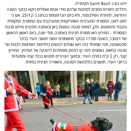
ידוע גם כ-Saint Bazil מקיסריה.
הילדים היווניים מחכים למתנות שלהם מידי אגיוס ואסיליס דוקא בבוקר השנה
החדשה, למחרת הסילבסטר, ולא ביום הכריסטמס בנחגג ב-25/12. אם כי
לאט לאט, המסורת המערבית האמריקאית מתערבבת עם המסורת המקומית
והגבול מיטשטש. ולכן, דמויות סנטה נפוצות ביוון ובאתונה מתקיים מירוס סנטה
המסורתי - המירוץ הוא מסורת חגיגית באתונה, ומדי שנה, ביום ראשון הראשון
של דצמבר, בשעה 11:00 בבוקר מתאספים המוני תושבי העיר בכיכר
סינטאגמה, ומה שמיוחד בזה הוא שכולם לבושים בחליפות האדומות-לבנות של
סנטה קלאוס, נאספים לפני קו הזינוק וממתינים להזנקה אל המירוץ. המירוץ
קצר, רק 2 ק"מ במרכז העיר. ובמשך הצהרים תפגשו בבתי קפה ומסעדות
ברחבי העיר, תושבים בתלבושת הסנטה, והאווירה חגיגית במיוחד.