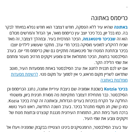
.
כריסמס באתונה
באתונה
שהיא עיר ללא הפסקה, חודש דצמבר הוא חודש נפלא במיוחד לבקר
בה. כמו בכל יוון, בכל כיכר יוצב עץ כריסמס מואר, אך הגדול והמרשים מכולם
הוא זה
שבכיכר סינטאגמה
, הכיכר המרכזית בעיר. ובמהלך דצמבר, זה מאד
שכיח להיקלע למופעי מוסיקה בכיכר מדי ערב. מתקני שעשוע לילדים יוצבו
בכיכר ובתחנת המטרו של סינטאגמה מתקיים גם שוק כריסמס מדי יום. בערב
הסילבסטר בחצות, הכיכר מתמלאת אדם ומופע זיקוקים מרהיב מעטר ומחמם
את שמי הלילה הקר.
אם יש לכם תכנית לחגוג את ערב הסילבסטר באחת ממסעדות העיר, מוטב
שתדאגו לשריין מקום מראש, כי אין לסמוך על מקום פנוי.
לרשימת מסעדות
מומלצות באתונה
בכיכר Kotzia
בשכונת אומוניה שם ניצבת עיריית אתונה, נחגג הכריסמס וכן
הסילבסטר. כבר מתחילת דצמבר מתקיימת פה מסורת חגיגית ביוון, ומשטחי
החלקה על הקרח בכיכרות בערים הגדולות, ובאתונה זה קורה בכיכר Kozia.
כמו כן שוק חג מקומי מתנהל בכיכר. בערב השנה החדשה, ראש העיר נושא
ברכה מעל בימת החג, התזמורת העירונית מנגנת קונצרט ובחצות מטח של
זיקוקים צובע את שמי העיר.
עוד בערב הסילבסטר, הרומנטיקנים בינינו הצטיידו בבקבוק שמפניה ויעלו אל