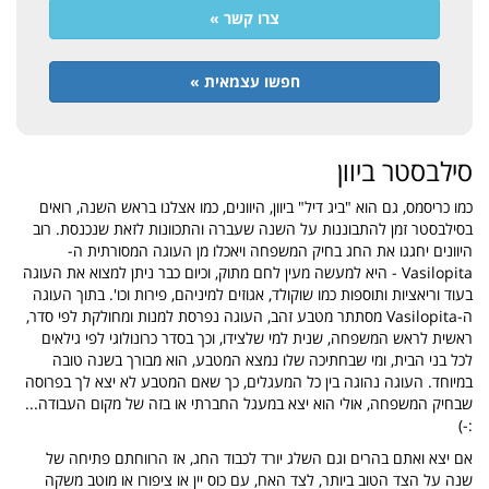
צרו קשר »
חפשו עצמאית »
סילבסטר ביוון
כמו כריסמס, גם הוא "ביג דיל" ביוון, היוונים, כמו אצלנו בראש השנה, רואים
בסילבסטר זמן להתבוננות על השנה שעברה והתכוונות לזאת שנכנסת. רוב
היוונים יחגגו את החג בחיק המשפחה ויאכלו מן העוגה המסורתית ה-
Vasilopita - היא למעשה מעין לחם מתוק, וכיום כבר ניתן למצוא את העוגה
בעוד וריאציות ותוספות כמו שוקולד, אגוזים למיניהם, פירות וכו'. בתוך העוגה
ה-Vasilopita מסתתר מטבע זהב, העוגה נפרסת למנות ומחולקת לפי סדר,
ראשית לראש המשפחה, שנית למי שלצידו, וכך בסדר כרונולוגי לפי גילאים
לכל בני הבית, ומי שבחתיכה שלו נמצא המטבע, הוא מבורך בשנה טובה
במיוחד. העוגה נהוגה בין כל המעגלים, כך שאם המטבע לא יצא לך בפרוסה
שבחיק המשפחה, אולי הוא יצא במעגל החברתי או בזה של מקום העבודה...
:-)
אם יצא ואתם בהרים וגם השלג יורד לכבוד החג, אז הרווחתם פתיחה של
שנה על הצד הטוב ביותר, לצד האח, עם כוס יין או ציפורו או מוטב משקה