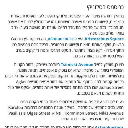
כריסמס בסלוניקי
במהלך חודש דצמבר העיר הצפונית סלוניקי הופכת לעיר מעוטרת באורות
מנצנצים, קישוטים חגיגיים ואווירה משמחת, זהו יעד מומלץ לחוות את אווירת
חג המולד. לבה של סלוניקי מתעורר לחיים, אווירת חג פושטת בעיר וצלילי
בוזוקי עולים מכל פינה .
Aristotelous Square
היא
כיכר אריסטוטלוס
, בה ממוקם עץ חג מולד
מרשים, מוקף באורות נוצצים וקישוטים מסנוורים. הכיכר כולה מרגישה כמו
מתוך אגדה - רקע מצויין לתמונה. הטקס המרכזי ומטח הזיקוקים בערב
הסילבסטר יתקיימו באותה הכיכר.
כמו כן, מומלץ לטייל
Tsimiski Avenue
בשדרת צימיסקי, רחוב הקניות
הפופולרי ביותר של סלוניקי, שלאורכו בוטיקים אופנתיים, חנויות אופנה
בינלאומיות וחנויות כלבו שוקקות. זה המקום לפנק את עצמכם או את הקרובים
בקניות קטנות לחג. בנוסף, אל תחמיצו את רחוב אגיאס סופיאס Agias
Sofias Street, שבו תלכו מתחת למסלול של אורות כחולים, אפקט של טיול
מתחת לשמים מלאים בכוכבים.
נעים להירגע עם קפה או משקה אלכוהולי באחד מבתי הקפה-ברים
המעוצבים להפליא של סלוניקי. בעיקר אטלה המפוזרים ברחובות Karolou
Ntil, Komninon Street, Nikis Avenue או Vasilissis Olgas Street,
שם בתי קפה מנצנצים באווירת חג המולד.
Asterokosmos
אסטרוקוסמוס הוא פארק חג המולד הגדול והמרשים ביותר