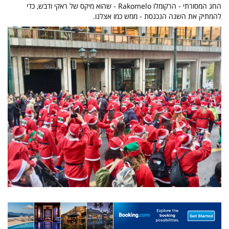
החג המסורתי - הרקומלו Rakomelo - שהוא מיקס של ראקי ודבש, כדי
להמתיק את השנה הנכנסת - ממש כמו אצלנו.