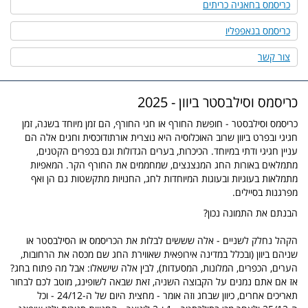
כריסמס בחאניה כריתים
כריסמס בנאפפליו
צור קשר
כריסמס וסילבסטר ביוון - 2025
כריסמס וסילבסטר - חופשת החורף או חגי החורף, הם זמן מיוחד בשנה, זמן
חגיגי ובפרט ביוון שרוב האוכלוסיה היא נוצרית אורתודוכסית וחגים אלה הם
עניין חגיגי ודתי במיוחד. הכיכרות, בערים הגדולות וגם בכפרים הקטנים,
מתמלאים באורות החג המנצנצים, שמחממים את החורף הקר. המאפיות
מתמלאות בעוגיות ובעוגות המיוחדות לחג, החנויות מתקשטות גם הן ואף
מפרגנות בסיילים.
הבנתם את התמונה נכון?
הקהל נחלק לשניים - אלה שששים לבלות את הכריסמס או הסילבסטר או
שניהם ביוון (ובכלל במדינה אירופאית שאווירת החג שם מכסה את הרחובות,
הערים, הכפרים, המלונות, המסעדות), לבין אלה שישאלו: אבל מה פתוח בחג?
אז אם אתם נמנים על הקבוצה השניה, זאת שבאה לשופינג, מוטב לכם לבחור
תאריכים אחרים, כיוון שבחג וזה אומר - מחצית היום של ה-24/12 - וכל