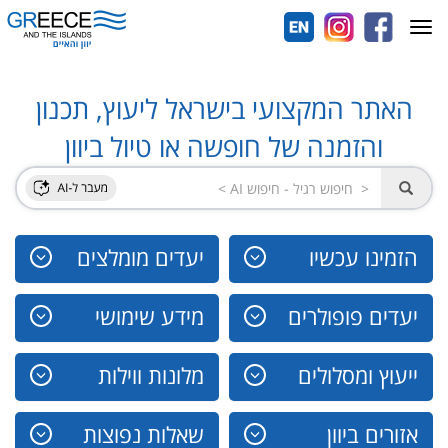
Toggle
navigation
האתר המקצועי בישראל ליעוץ, תכנון
והזמנה של חופשה או טיול ביוון
הזמינו עכשיו
יעדים מומלצים
יעדים פופולרים
מידע שימושי
ייעוץ ומסלולים
מלונות ווילות
אזורים ביוון
שאלות נפוצות