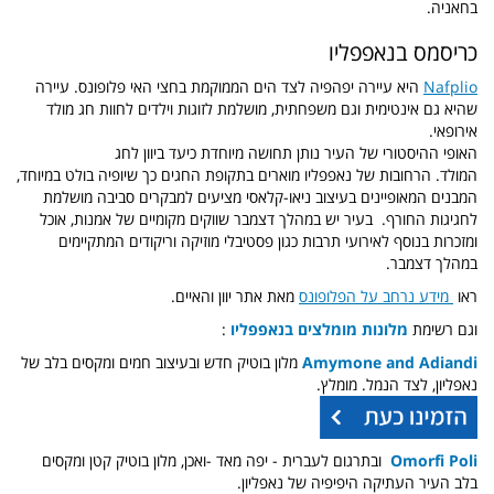
בחאניה.
כריסמס בנאפפליו
Nafplio
היא עיירה יפהפיה לצד הים הממוקמת בחצי האי פלופונס. עיירה
שהיא גם אינטימית וגם משפחתית, מושלמת לזוגות וילדים לחוות חג מולד
אירופאי.
האופי ההיסטורי של העיר נותן תחושה מיוחדת כיעד ביוון לחג
המולד.
הרחובות של נאפפליו מוארים בתקופת החגים כך שיופיה בולט במיוחד,
המבנים המאופיינים בעיצוב ניאו-קלאסי מציעים למבקרים סביבה מושלמת
לחגיגות החורף.
בעיר יש במהלך דצמבר שווקים מקומיים של אמנות, אוכל
ומזכרות
בנוסף לאירועי תרבות כגון פסטיבלי מוזיקה וריקודים המתקיימים
במהלך דצמבר.
ראו
מידע נרחב על הפלופונס
מאת אתר יוון והאיים.
וגם רשימת
מלונות מומלצים בנאפפליו
:
Amymone and Adiandi
מלון בוטיק חדש ובעיצוב חמים ומקסים בלב של
נאפליון, לצד הנמל. מומלץ.
Omorfi Poli
ובתרגום לעברית - יפה מאד -ואכן, מלון בוטיק קטן ומקסים
בלב העיר העתיקה היפיפיה של נאפליון.