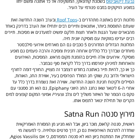
גבעת ליקאביטוס
בשכונת קולונאקי, המשקיפה אל כל אתונה ומשם יחזו
במופע הזיקוקים במבט פנורמי על העיר.
מלונות רבים באתונה מתהדרים ב
-
Roof Tops
ובערב השנה החדשה זאת
שעתם התוססת ביותר, אתונאים ותיירים רבים יתחילו את הערב בדרינק באחד
מהבארים שעל הגגות ולאחר חצות חלקם ימשיכו למועדנים או מסיבות. תיירים
רבים יעדיפו בוזוקיות עם מוסיקה יוונית חיה.
המלונות הגדולים המדורגים 5 כוכבים גם הם מארחים אירועי סילבסטר
מיוחדים שבדרך כלל כוללים ארוחה חגיגית ומסיבה והרבה פעמים גם מופע
מוסיקלי. אירועים אלה חייבים בהזמנת מקום מראש. המסיבות, האירועים
והארוחות למיניהן יפורסמו בדרך כלל לקראת סוף נובמבר.
כך או כך, להיות תייר באתונה בחודש דצמבר זה מצויין, החורף דומה לחורף
הישראלי ולרוב נח, שווקי חג המולד הפרוסים בעיר, אווירת החג, האורות,
הסיילים ולקינוח חגיגת השנה החדשה. אווירה זאת נשמרת בדרך כלל עד
אחרי ה-6 לינואר שאז נחגג החג היווני Epiphany, גם הוא חג ססגוני עם
טקס בו הכומר של האיזור משליך לים צלב וצעירי/ אמיצי המקום קופצים למים
הקרים של תחילת ינואר לתפוס אותו.
מירוץ סנטה Satna Run
ראשית, סנטה קלאוס, מוכר ביוון, אבל הוא מגיע מן המסורת האמריקאית
שחדרה לתרבות האירופאית גם כן, דרך סרטים וטלויזיה. כי למעשה מי
שמחלק את המתנות ביוון הוא לא סנטה המפורסם, כי אם Agios Vassilis,