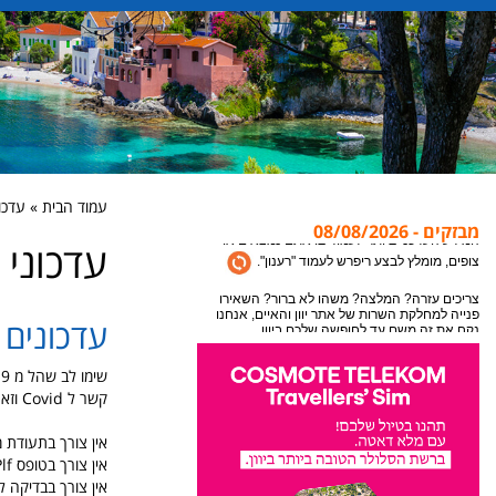
עמוד הבית » עדכוני
מבזקים - 08/08/2026
עדכוני ת
אתר יוון והאיים מתעדכן במידע חדש כל הזמן, לקבלת
המידע העדכני ביותר לעמוד בו אתם נמצאים או
צופים, מומלץ לבצע ריפרש לעמוד "רענון".
עדכונים ש
צריכים עזרה? המלצה? משהו לא ברור? השאירו
פנייה למחלקת השרות של אתר יוון והאיים, אנחנו
נקח את זה משם עד לחופשה שלכם ביוון.
קשר ל Covid
וזא
אין צורך בתעודת מ
אין צורך בטופס Plf לכניסה ליוון
אין צורך בבדיקה ל