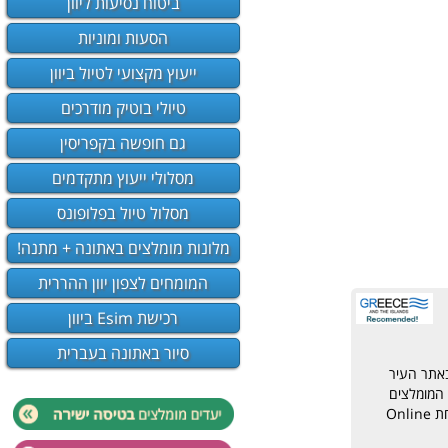
ביטוח נסיעות ליוון
הסעות ומוניות
ייעוץ מקצועי לטיול ביוון
טיולי בוטיק מודרכים
גם חופשה בקפריסין
מסלולי ייעוץ מתקדמים
מסלול טיול בפלופונס
מלונות מומלצים באתונה + מתנה!
המומחים לצפון יוון ההררית
רכישת Esim ביוון
סיור באתונה בעברית
באתר העיר
 המומלצים
Onl