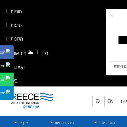
מוניות
|
×
טיסות
|
מלונות
|
🌥️
|
רכב
מזג אוויר
|
ם אחרת
הפלגות
|
ביטוח
לום
EN
Eλ
כתבות ועניין
מידע והמלצות
צפון יוון