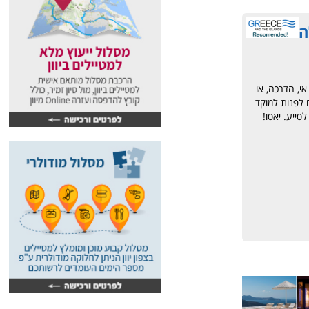
ה
אי, הדרכה, או
 לפנות למוקד
סייע. יאסו!