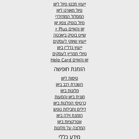
ייעוץ תכנון טיול ליוון
טיול מאורגן ליוון
המסלול המודולרי
טיול בוטיק צפון יוון
יוון והאיים
Plus +
שייט בוטיק ביאכטה
ייעוץ שיווקי לעסקים
ייעוץ נדל"ן ביוון
טיולי תמריץ לעסקים
יוון והאיים Help Card
הזמנת חופשה
טיסות ליוון
השכרת רכב ביוון
מלונות ביוון
מונית ביוון
והסעות
כרטיסי הפלגות ביוון
דילים וחבילות נופש
הזמנת וילה ביוון
אטרקציות ביוון
המלצה על מלונות
מידע כללי