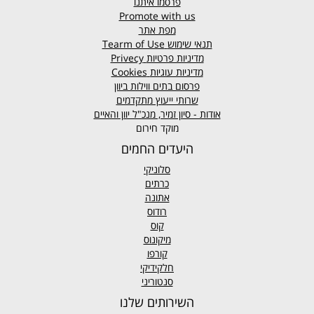
פרסמו איתנו
Promote with us
מפת אתר
תנאי שימוש
Tearm of Use
מדיניות פרטיות
Privecy
מדיניות עוגיות
Cookies
פרסום בתים ווילות ביוון
שרותי ייעוץ מתקדמים
אודות - סיון זמיר, מנכ"ל יוון והאיים
מוקד חירום
היעדים החמים
סלוניקי
כרתים
אתונה
רודוס
קוס
מיקונוס
קורפו
חלקידיקי
סנטוריני
השירותים שלנו