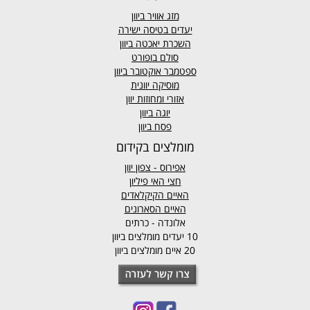
מזג אוויר
ביוון
יעדים בטיסה ישירה
השכרת יאכטה ביוון
סולם בופורט
ספטמבר אוקטובר ביוון
מוסיקה יוונית
אזורי ומחוזות יוון
יוגה ביוון
פסח ביוון
מומלצים בקידום
אפירוס
- צפון יוון
חצי האי פיליון
האיים הקיקלאדים
האיים הסארונים
אלונדה - כרתים
10 יעדים מומלצים ביוון
20 איים מומלצים ביוון