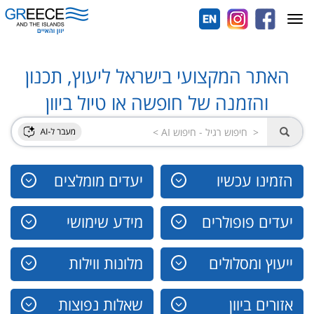
Toggle
navigation
האתר המקצועי בישראל ליעוץ, תכנון
והזמנה של חופשה או טיול ביוון
הזמינו עכשיו
יעדים מומלצים
יעדים פופולרים
מידע שימושי
ייעוץ ומסלולים
מלונות ווילות
אזורים ביוון
שאלות נפוצות