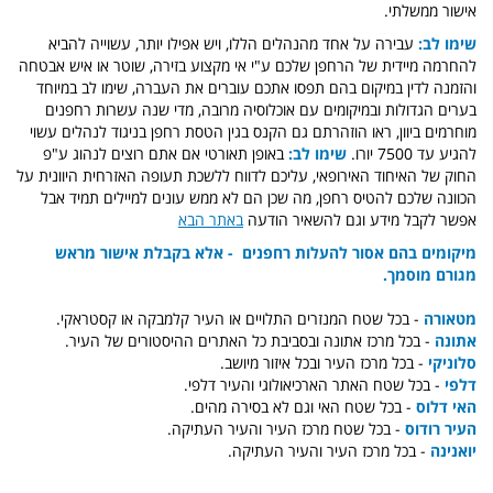
אישור ממשלתי.
שימו לב:
עבירה על אחד מהנהלים הללו, ויש אפילו יותר, עשוייה להביא
להחרמה מיידית של הרחפן שלכם ע"י אי מקצוע בזירה, שוטר או איש אבטחה
והזמנה לדין במיקום בהם תפסו אתכם עוברים את העברה, שימו לב במיוחד
בערים הגדולות ובמיקומים עם אוכלוסיה מרובה, מדי שנה עשרות רחפנים
מוחרמים ביוון, ראו הוזהרתם גם הקנס בגין הטסת רחפן בניגוד לנהלים עשוי
להגיע עד 7500 יורו.
שימו לב:
באופן תאורטי אם אתם רוצים לנהוג ע"פ
החוק של האיחוד האירופאי, עליכם לדווח ללשכת תעופה האזרחית היוונית על
הכוונה שלכם להטיס רחפן, מה שכן הם לא ממש עונים למיילים תמיד אבל
אפשר לקבל מידע וגם להשאיר הודעה
באתר הבא
מיקומים בהם אסור להעלות רחפנים - אלא בקבלת אישור מראש
מגורם מוסמך.
מטאורה
- בכל שטח המנזרים התלויים או העיר קלמבקה או קסטראקי.
אתונה
- בכל מרכז אתונה ובסביבת כל האתרים ההיסטורים של העיר.
סלוניקי
- בכל מרכז העיר ובכל איזור מיושב.
דלפי
- בכל שטח האתר הארכיאולוגי והעיר דלפי.
האי דלוס
- בכל שטח האי וגם לא בסירה מהים.
העיר רודוס
- בכל שטח מרכז העיר והעיר העתיקה.
יואנינה
- בכל מרכז העיר והעיר העתיקה.