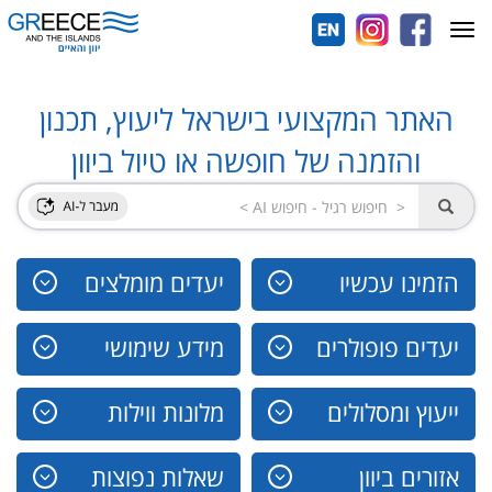
Toggle
navigation
האתר המקצועי בישראל ליעוץ, תכנון
והזמנה של חופשה או טיול ביוון
הזמינו עכשיו
יעדים מומלצים
יעדים פופולרים
מידע שימושי
ייעוץ ומסלולים
מלונות ווילות
אזורים ביוון
שאלות נפוצות