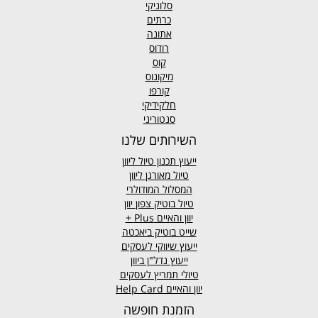
סלוניקי
כרתים
אתונה
רודוס
קוס
מיקונוס
קורפו
חלקידיקי
סנטוריני
השירותים שלנו
ייעוץ תכנון טיול ליוון
טיול מאורגן ליוון
המסלול המודולרי
טיול בוטיק צפון יוון
יוון והאיים
Plus +
שייט בוטיק ביאכטה
ייעוץ שיווקי לעסקים
ייעוץ נדל"ן ביוון
טיולי תמריץ לעסקים
יוון והאיים Help Card
הזמנת חופשה