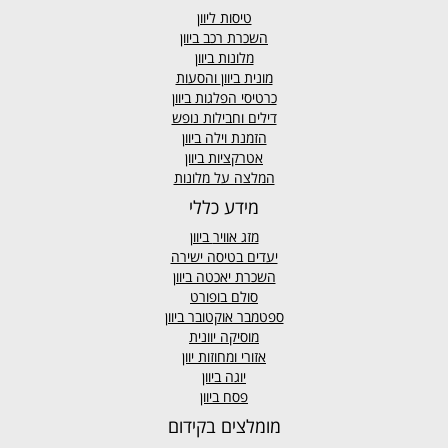
טיסות ליוון
השכרת רכב ביוון
מלונות ביוון
מונית ביוון
והסעות
כרטיסי הפלגות ביוון
דילים וחבילות נופש
הזמנת וילה ביוון
אטרקציות ביוון
המלצה על מלונות
מידע כללי
מזג אוויר
ביוון
יעדים בטיסה ישירה
השכרת יאכטה ביוון
סולם בופורט
ספטמבר אוקטובר ביוון
מוסיקה יוונית
אזורי ומחוזות יוון
יוגה ביוון
פסח ביוון
מומלצים בקידום