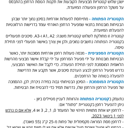
ישנן שלוש קטגוריות מבצעיות הקובעות את תקנות הטסת הרחפן בהתבסס
על משקל הרחפן והפעולה המיועדת.
הקטגוריה הפתוחה -
מתייחסת לפעולות אזרחיות בסיכון נמוך יותר שבהן
הבטיחות מובטחת בתנאי שמפעיל הרחפן האזרחי עומד בדרישות הרלוונטיות
להפעלתו המיועדת.
קטגוריה זו מחולקת לשלוש קטגוריות משנה: A1, A2 ו-A3. סיכונים תפעוליים
בקטגוריה הפתוחה נחשבים נמוכים, ולכן אין צורך באישור תפעולי לפני תחילת
טיסה.
הקטגוריה הספציפית -
מכסה פעולות רחפן אזרחיות מסוכנות יותר, כאשר
הבטיחות מובטחת על ידי מפעיל המרחפן על ידי קבלת אישור מבצעי מהרשות
הלאומית המוסמכת לפני תחילת הפעולה. כדי לקבל את האישור המבצעי,
נדרש מפעיל הרחפן לבצע הערכת סיכונים, אשר תקבע את הדרישות
להפעלה בטוחה של הרחפנ/ים.
הקטגוריה המוסמכת -
הסיכון הבטיחותי גבוה במידה ניכרת; לכן, ההסמכה
של מפעיל הרחפן והרחפן שלו, נדרשת תמיד כדי להבטיח את הבטיחות.
נתעמק ב
קטגוריה הפתוחה
והרווחת לעניין מטיילים ביוון -
ניתן להפעיל רחפן בקטגוריית "פתוח" אם:
- לרחפן יש אחת מתוויות הזיהוי של המעמד 0, 1, 2, 3 או 4,
אלא אם כן נרכש
לפני
1 בינואר 2023.
- לרחפן מסת המראה מקסימלית של פחות מ-25 ק"ג (55 פאונד).
- הרחפן לא יופעל ישירות מעל אנשים אלא אם יש לו תווית זיהוי או שהוא קל