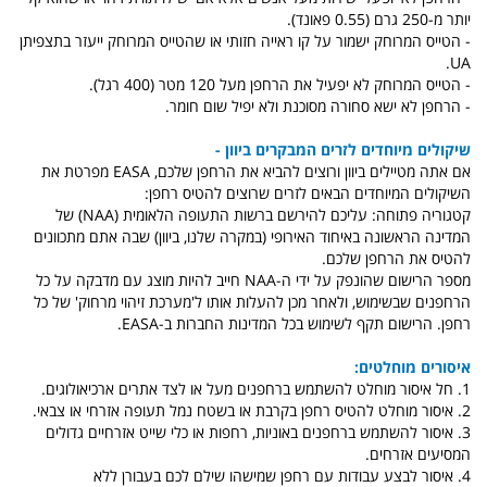
יותר מ-250 גרם (0.55 פאונד).
- הטייס המרוחק ישמור על קו ראייה חזותי או שהטייס המרוחק ייעזר בתצפיתן
UA.
- הטייס המרוחק לא יפעיל את הרחפן מעל 120 מטר (400 רגל).
- הרחפן לא ישא סחורה מסוכנת ולא יפיל שום חומר.
שיקולים מיוחדים לזרים המבקרים ביוון -
אם אתה מטיילים ביוון ורוצים להביא את הרחפן שלכם, EASA מפרטת את
השיקולים המיוחדים הבאים לזרים שרוצים להטיס רחפן:
קטגוריה פתוחה: עליכם להירשם ברשות התעופה הלאומית (NAA) של
המדינה הראשונה באיחוד האירופי (במקרה שלנו, ביוון) שבה אתם מתכוונים
להטיס את הרחפן שלכם.
מספר הרישום שהונפק על ידי ה-NAA חייב להיות מוצג עם מדבקה על כל
הרחפנים שבשימוש, ולאחר מכן להעלות אותו ל'מערכת זיהוי מרחוק' של כל
רחפן. הרישום תקף לשימוש בכל המדינות החברות ב-EASA.
איסורים מוחלטים:
1. חל איסור מוחלט להשתמש ברחפנים מעל או לצד אתרים ארכיאולוגים.
2. איסור מוחלט להטיס רחפן בקרבת או בשטח נמל תעופה אזרחי או צבאי.
3. איסור להשתמש ברחפנים באוניות, רחפות או כלי שייט אזרחיים גדולים
המסיעים אזרחים.
4. איסור לבצע עבודות עם רחפן שמישהו שילם לכם בעבורן ללא