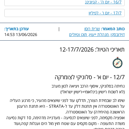
16/7 - יום ה' - קניונינג
17/7 - יום ו' - לפיליון
כותב המאמר:
שרית רוסו
|
עודכן בתאריך:
דוידובסקי, מנהלת ייעוץ, תוכן וטיולים
13/06/2026 14:53
תאריכי הטיול: 12-17/7/2026
12/7 - יום א' - סלוניקי לצומרקה
נחיתה בסלוניקי, איסוף הרכב ויציאה לכוון מערב
(לא לשכוח רישיון בינלאומי+רישיון ישראלי)
שימו לב שבמידת הצורך, תדלקו עוד לפני שיוצאים מהעיר, כי מרגע העליה
על האוטוסטרדה אין תחנות דלק עד ל-STRATA - היא תחנת הרענון
הראשונה (והיחידה) על האוטוסטרדה.
אופציה מקסימה, לפני שיוצאים לנסיעה - מעדנייה מדהימה, 10 דקות נסיעה
משדה התעופה - מקום מקסים עם שטח חוץ מול הים ועגלות קפה,ועוד