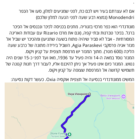
.
אם לא עצרתם בעיר ויש לכם כח, לפני שמגיעים למלון, סעו אל הכפר
Monodendri (נמצא רבע שעה לפני הגעה למלון שלכם)
מונודנדרי הוא כפר מרכזי בזגוריה. מחנים בכניסה לכיכר ונכנסים אל הכיכר
ברגל. בכיכר טברנות ובתי קפה, (וגם את מרכז Rizario עם עבודות האריגה
המסורתיות - אבל לא סביר שיהיה פתוח בשעה שתגיעו) ומהכיכר יש שביל אל
מנזר אגיה פרסקבי Agia Paraskevi, השביל בירידה מתונה של כרבע שעה
הליכה (600 מטר). מתוך המנזר יש מרפסת תצפית על קניון ויקוס.
המנזר נוסד במאה ה-14 והיה פעיל עד 1936, מאז ועד לפני כ-15 שנים היה
נטוש. המנזר כיום אינו פעיל אך ניתן להיכנס אליו, לעבור דרך חנות קטנה של
תשמישי קדושה אל המרפסת שצופה על קניון ויקוס.
המשיכו ממונודנדרי בנסיעה אל תצפית אוקסיה Oxia. כעשר דקות נסיעה: