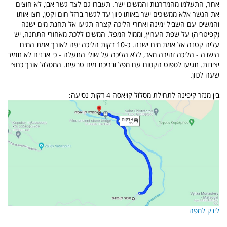
אחר, התעלמו מהמדרגות והמשיכו ישר. תעברו גם לצד גשר אבן, לא חוצים
את הגשר אלא ממשיכים ישר באותו כיוון עד לגשר ברזל חום וקטן, חצו אותו
והמשיכו עם השביל ימינה ואחרי הליכה קצרה תגיעו אל תחנת מים ישנה
(קפיטריה) על שפת הערוץ, וממול המפל. המשיכו ללכת מאחורי התחנה, יש
עליה קטנה אל אמת מים ישנה. כ-10 דקות הליכה יפה לאורך אמת המים
הישנה - הליכה זהירה מאד, ללא הליכה על שולי התעלה - כי אבנים לא תמיד
יציבות. תגיעו לספוט הקסום עם מפל ובריכת מים טבעית. המסלול אורך כחצי
שעה לכוון.
בין מנזר קיפינה לתחילת מסלול קויאסה 4 דקות נסיעה:
לינק למפה