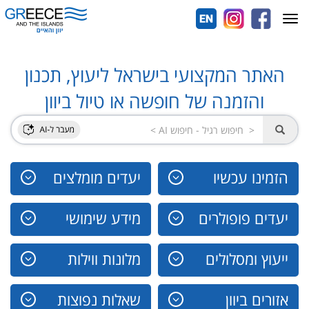
Toggle
navigation
האתר המקצועי בישראל ליעוץ, תכנון
והזמנה של חופשה או טיול ביוון
הזמינו עכשיו
יעדים מומלצים
יעדים פופולרים
מידע שימושי
ייעוץ ומסלולים
מלונות ווילות
אזורים ביוון
שאלות נפוצות