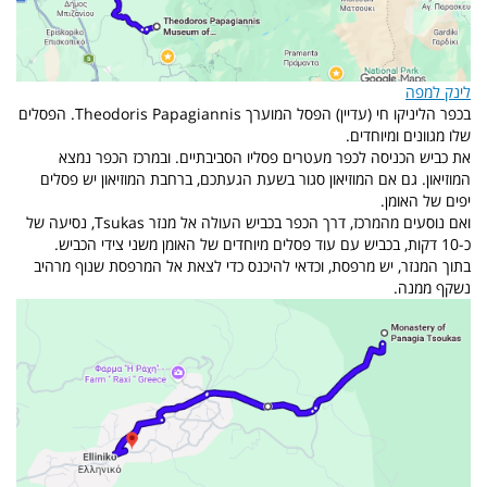
לינק למפה
בכפר הליניקו חי (עדיין) הפסל המוערך Theodoris Papagiannis. הפסלים
שלו מגוונים ומיוחדים.
את כביש הכניסה לכפר מעטרים פסליו הסביבתיים. ובמרכז הכפר נמצא
המוזיאון. גם אם המוזיאון סגור בשעת הגעתכם, ברחבת המוזיאון יש פסלים
יפים של האומן.
ואם נוסעים מהמרכז, דרך הכפר בכביש העולה אל מנזר Tsukas, נסיעה של
כ-10 דקות, בכביש עם עוד פסלים מיוחדים של האומן משני צידי הכביש.
בתוך המנזר, יש מרפסת, וכדאי להיכנס כדי לצאת אל המרפסת שנוף מרהיב
נשקף ממנה.