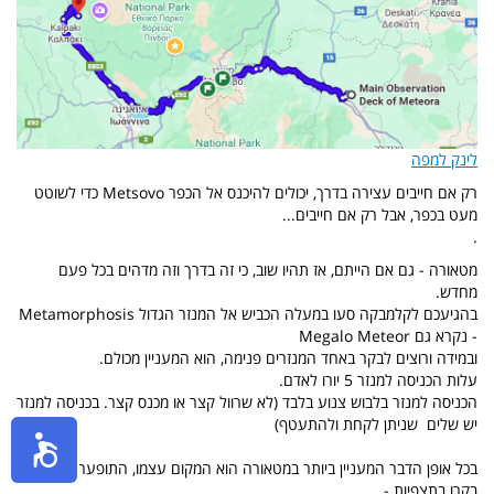
לינק למפה
רק אם חייבים עצירה בדרך, יכולים להיכנס אל הכפר Metsovo כדי לשוטט
מעט בכפר, אבל רק אם חייבים...
.
מטאורה - גם אם הייתם, אז תהיו שוב, כי זה בדרך וזה מדהים בכל פעם
מחדש.
בהגיעכם לקלמבקה סעו במעלה הכביש אל המנזר הגדול Metamorphosis
- נקרא גם Megalo Meteor
ובמידה ורוצים לבקר באחד המנזרים פנימה, הוא המעניין מכולם.
עלות הכניסה למנזר 5 יורו לאדם.
הכניסה למנזר בלבוש צנוע בלבד (לא שרוול קצר או מכנס קצר. בכניסה למנזר
יש שלים שניתן לקחת ולהתעטף)
בכל אופן הדבר המעניין ביותר במטאורה הוא המקום עצמו, התופעה והנופים.
בקרו בתצפיות -