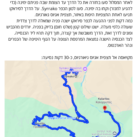
לאחר המסלול סעו בחזרה את כל הדרך עד הצומת שבה פניתם ימינה (כדי
להגיע למנזר) וקחו בה ימינה. סעו לכוון הכפר Syrrako. על הדרך לסיראקו
תגיעו לאחת התצפיות היפות באיזור, תצפית אגיוס גאורגיוס.
כמה דקות לפני ההגעה לכפר סיראקו ישנה פניה שמאלה לדרך צדדית
שעולה כלפי מעלה. ישנו שילוט קטן (שלט חום) בדיוק בפניה. יורדים מהכביש
ופונים לדרך זאת, הדרך משובשת אך קצרה, תוך דקה תהיו ליד הכנסייה.
לצד הכנסיה הישנה נמצאת המרפסת הצופה על הנוף היפיפה של הכפרים
ונהר הארכטוס.
מקויאסה אל תצפית אגיוס גיאורגיוס, כ-30 דקות נסיעה: