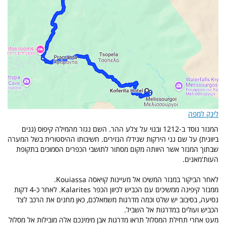
לינק למפה
המנזר נוסד ב-1212 ובנוי על צלע ההר. השם נגזר מהמילה קיפוס (גנים
ביוונית) על שם גני הירקות שגידלו הנזירים. חשיבותו ההיסטורית בשל המערה
שבתוך המנזר אשר היוותה מקום מסתור לתושבי הכפרים הסמוכים בתקופת
העות'מאנים.
לאחר הביקור במנזר המשיכו אל מעיינות קויאסה Kouiassa.
ממנזר קיפינה ממשיכים עם הכביש לכיוון הכפר Kalarites. לאחר כ-4 דקות
נסיעה, בסיבוב יש שלט וכמה מדרגות משמאלכם, כאן מחנים את הרכב לצד
הכביש ועולים במדרגות אל השביל.
מעט אחרי תחילת המסלול תראו מדרגות אבן מימינכם אלה מובילות אל מסלול