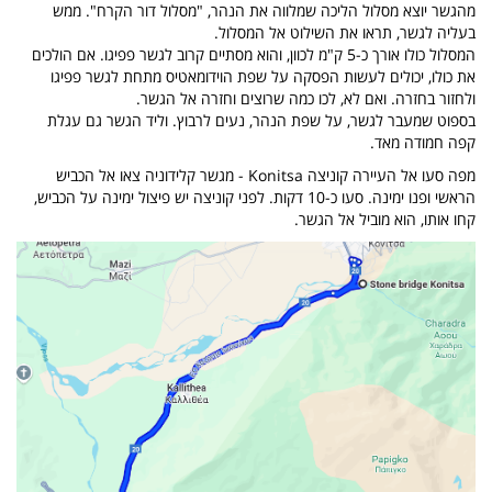
מהגשר יוצא מסלול הליכה שמלווה את הנהר, "מסלול דור הקרח". ממש
בעליה לגשר, תראו את השילוט אל המסלול.
המסלול כולו אורך כ-5 ק"מ לכוון, והוא מסתיים קרוב לגשר פפיגו. אם הולכים
את כולו, יכולים לעשות הפסקה על שפת הוידומאטיס מתחת לגשר פפיגו
ולחזור בחזרה. ואם לא, לכו כמה שרוצים וחזרה אל הגשר.
בספוט שמעבר לגשר, על שפת הנהר, נעים לרבוץ. וליד הגשר גם עגלת
קפה חמודה מאד.
מפה סעו אל העיירה קוניצה Konitsa - מגשר קלידוניה צאו אל הכביש
הראשי ופנו ימינה. סעו כ-10 דקות. לפני קוניצה יש פיצול ימינה על הכביש,
קחו אותו, הוא מוביל אל הגשר.