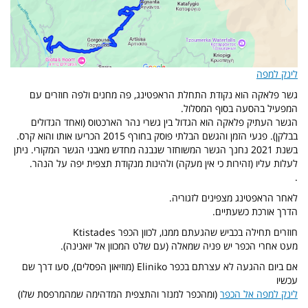
לינק למפה
גשר פלאקה הוא נקודת התחלת הראפטינג, פה מחנים ולפה חוזרים עם
המפעיל בהסעה בסוף המסלול.
הגשר העתיק פלאקה הוא הגדול בין גשרי נהר הארכטוס (ואחד הגדולים
בבלקן). פגעי הזמן והגשם הבלתי פוסק בחורף 2015 הכריעו אותו והוא קרס.
בשנת 2021 נחנך הגשר המשוחזר שנבנה מחדש מאבני הגשר המקורי. ניתן
לעלות עליו (זהירות כי אין מעקה) ולהינות מנקודת תצפית יפה על הנהר.
.
לאחר הראפטינג מצפינים לזגוריה.
הדרך אורכת כשעתיים.
חוזרים תחילה בכביש שהגעתם ממנו, לכוון הכפר Ktistades
מעט אחרי הכפר יש פניה שמאלה (עם שלט המכוון אל יואנינה).
אם ביום ההגעה לא עצרתם בכפר Eliniko (מוזיאון הפסלים), סעו דרך שם
עכשיו
לינק למפה אל הכפר
(ומהכפר למנזר והתצפית המדהימה שמהמרפסת שלו)