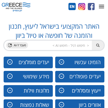
Toggle
navigation
האתר המקצועי בישראל ליעוץ, תכנון
והזמנה של חופשה או טיול ביוון
הזמינו עכשיו
יעדים מומלצים
יעדים פופולרים
מידע שימושי
ייעוץ ומסלולים
מלונות ווילות
אזורים ביוון
שאלות נפוצות