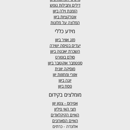
דילים וחבילות נופש
הזמנת וילה ביוון
אטרקציות ביוון
המלצה על מלונות
מידע כללי
מזג אוויר
ביוון
יעדים בטיסה ישירה
השכרת יאכטה ביוון
סולם בופורט
ספטמבר אוקטובר ביוון
מוסיקה יוונית
אזורי ומחוזות יוון
יוגה ביוון
פסח ביוון
מומלצים בקידום
אפירוס
- צפון יוון
חצי האי פיליון
האיים הקיקלאדים
האיים הסארונים
אלונדה - כרתים