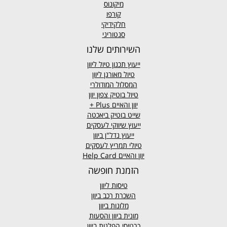
מיקונוס
קורפו
חלקידיקי
סנטוריני
השירותים שלנו
ייעוץ תכנון טיול ליוון
טיול מאורגן ליוון
המסלול המודולרי
טיול בוטיק צפון יוון
יוון והאיים
Plus +
שייט בוטיק ביאכטה
ייעוץ שיווקי לעסקים
ייעוץ נדל"ן ביוון
טיולי תמריץ לעסקים
יוון והאיים Help Card
הזמנת חופשה
טיסות ליוון
השכרת רכב ביוון
מלונות ביוון
מונית ביוון
והסעות
כרטיסי הפלגות ביוון