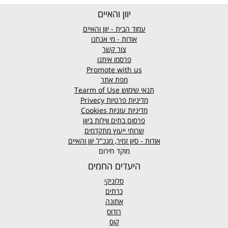
יוון והאיים
עמוד הבית - יוון והאיים
אודות - מי אנחנו
צור קשר
פרסמו איתנו
Promote with us
מפת אתר
תנאי שימוש
Tearm of Use
מדיניות פרטיות
Privecy
מדיניות עוגיות
Cookies
פרסום בתים ווילות ביוון
שרותי ייעוץ מתקדמים
אודות - סיון זמיר, מנכ"ל יוון והאיים
מוקד חירום
היעדים החמים
סלוניקי
כרתים
אתונה
רודוס
קוס