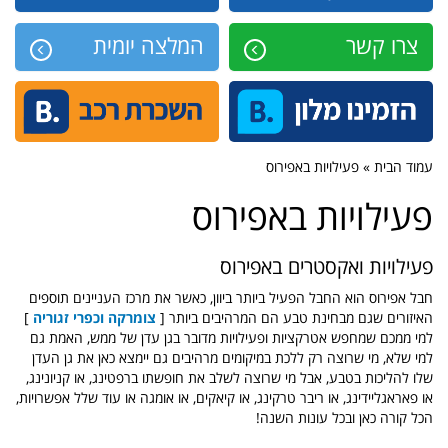
צרו קשר
המלצה יומית
עמוד הבית » פעילויות באפירוס
פעילויות באפירוס
פעילויות ואקסטרים באפירוס
חבל אפירוס הוא החבל הפעיל ביותר ביוון, כאשר את מרכז העניינים תוספים
האיזורים שגם מבחינת טבע הם המרהיבים ביותר [
צומרקה וכפרי זגוריה
]
למי ממכם שמחפש אטרקציות ופעילויות מדובר בגן עדן של ממש, האמת גם
למי שלא, מי שרוצה רק ללכת במיקומים מרהיבים גם יימצא כאן את גן העדן
שלו להליכות בטבע, אבל מי שרוצה לשלב את חופשתו ברפטינג, או קניונינג,
או פאראגליידינג, או ריבר טרקינג, או קיאקים, או אומגה או עוד שלל אפשרויות,
הכל קורה כאן ובכל עונות השנה!