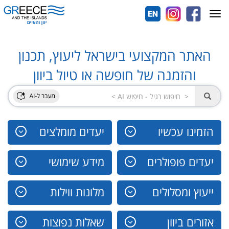
Toggle
navigation
האתר המקצועי בישראל ליעוץ, תכנון
והזמנה של חופשה או טיול ביוון
הזמינו עכשיו
יעדים מומלצים
יעדים פופולרים
מידע שימושי
ייעוץ ומסלולים
מלונות ווילות
אזורים ביוון
שאלות נפוצות