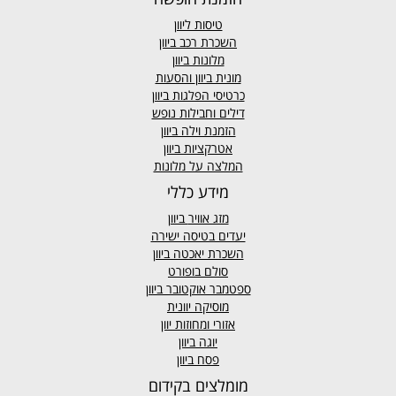
טיסות ליוון
השכרת רכב ביוון
מלונות ביוון
מונית ביוון
והסעות
כרטיסי הפלגות ביוון
דילים וחבילות נופש
הזמנת וילה ביוון
אטרקציות ביוון
המלצה על מלונות
מידע כללי
מזג אוויר
ביוון
יעדים בטיסה ישירה
השכרת יאכטה ביוון
סולם בופורט
ספטמבר אוקטובר ביוון
מוסיקה יוונית
אזורי ומחוזות יוון
יוגה ביוון
פסח ביוון
מומלצים בקידום