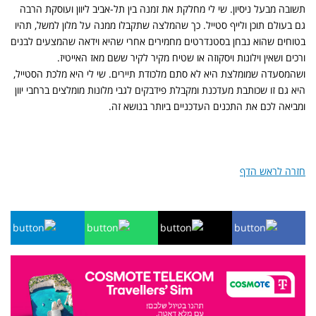
תשובה מבעל ניסיון. שי לי מחלקת את זמנה בין תל-אביב ליוון ועוסקת הרבה
גם בעולם תוכן ולייף סטייל. כך שהמלצה שתקבלו ממנה על מלון למשל, תהיו
בטוחים שהוא נבחן בסטנדרטים מחמירים אחרי שהיא וידאה שהמצעים לבנים
ורכים ושאין וילונות ויסקוזה או שטיח מקיר לקיר ששם מאז האייטיז.
ושהמסעדה שמומלצת היא לא סתם מלכודת תיירים. שי לי היא מלכת הסטייל,
היא גם זו שכותבת מעדכנת ומקבלת פידבקים לגבי מלונות מומלצים ברחבי יוון
ומביאה לכם את התכנים העדכניים ביותר בנושא זה.
חזרה לראש הדף