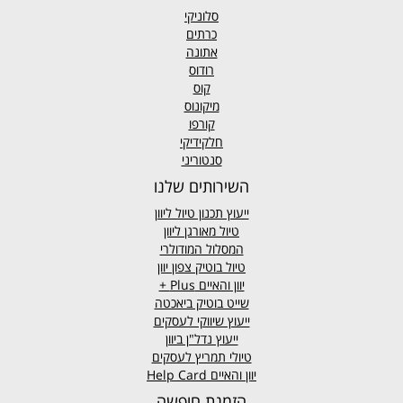
סלוניקי
כרתים
אתונה
רודוס
קוס
מיקונוס
קורפו
חלקידיקי
סנטוריני
השירותים שלנו
ייעוץ תכנון טיול ליוון
טיול מאורגן ליוון
המסלול המודולרי
טיול בוטיק צפון יוון
יוון והאיים
Plus +
שייט בוטיק ביאכטה
ייעוץ שיווקי לעסקים
ייעוץ נדל"ן ביוון
טיולי תמריץ לעסקים
יוון והאיים Help Card
הזמנת חופשה