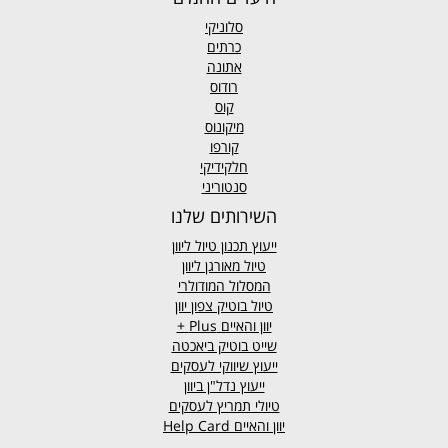
סלוניקי
כרתים
אתונה
רודוס
קוס
מיקונוס
קורפו
חלקידיקי
סנטוריני
השירותים שלנו
ייעוץ תכנון טיול ליוון
טיול מאורגן ליוון
המסלול המודולרי
טיול בוטיק צפון יוון
יוון והאיים
Plus +
שייט בוטיק ביאכטה
ייעוץ שיווקי לעסקים
ייעוץ נדל"ן ביוון
טיולי תמריץ לעסקים
יוון והאיים Help Card