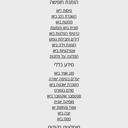
הזמנת חופשה
טיסות ליוון
השכרת רכב ביוון
מלונות ביוון
מונית ביוון
והסעות
כרטיסי הפלגות ביוון
דילים וחבילות נופש
הזמנת וילה ביוון
אטרקציות ביוון
המלצה על מלונות
מידע כללי
מזג אוויר
ביוון
יעדים בטיסה ישירה
השכרת יאכטה ביוון
סולם בופורט
ספטמבר אוקטובר ביוון
מוסיקה יוונית
אזורי ומחוזות יוון
יוגה ביוון
פסח ביוון
מומלצים בקידום