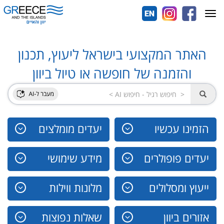
Toggle
navigation
האתר המקצועי בישראל ליעוץ, תכנון
והזמנה של חופשה או טיול ביוון
הזמינו עכשיו
יעדים מומלצים
יעדים פופולרים
מידע שימושי
ייעוץ ומסלולים
מלונות ווילות
אזורים ביוון
שאלות נפוצות