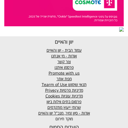
יוון והאיים
עמוד הבית - יוון והאיים
אודות - מי אנחנו
צור קשר
פרסמו איתנו
Promote with us
מפת אתר
תנאי שימוש
Tearm of Use
מדיניות פרטיות
Privecy
מדיניות עוגיות
Cookies
פרסום בתים ווילות ביוון
שרותי ייעוץ מתקדמים
אודות - סיון זמיר, מנכ"ל יוון והאיים
מוקד חירום
היעדים החמים