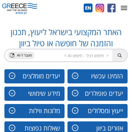
Toggle
navigation
האתר המקצועי בישראל ליעוץ, תכנון
והזמנה של חופשה או טיול ביוון
הזמינו עכשיו
יעדים מומלצים
יעדים פופולרים
מידע שימושי
ייעוץ ומסלולים
מלונות ווילות
אזורים ביוון
שאלות נפוצות