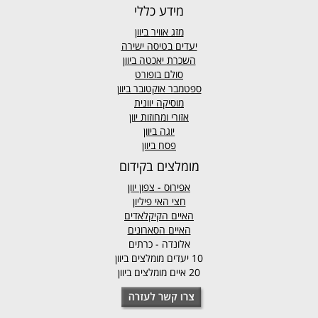
מידע כללי
מזג אוויר
ביוון
יעדים בטיסה ישירה
השכרת יאכטה ביוון
סולם בופורט
ספטמבר אוקטובר ביוון
מוסיקה יוונית
אזורי ומחוזות יוון
יוגה ביוון
פסח ביוון
מומלצים בקידום
אפירוס
- צפון יוון
חצי האי פיליון
האיים הקיקלאדים
האיים הסארונים
אלונדה - כרתים
10 יעדים מומלצים ביוון
20 איים מומלצים ביוון