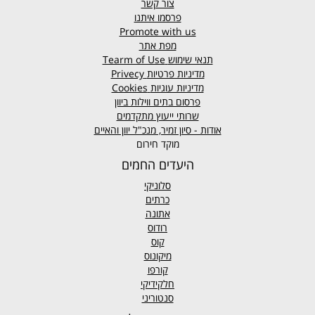
צור קשר
פרסמו איתנו
Promote with us
מפת אתר
תנאי שימוש
Tearm of Use
מדיניות פרטיות
Privecy
מדיניות עוגיות
Cookies
פרסום בתים ווילות ביוון
שרותי ייעוץ מתקדמים
אודות - סיון זמיר, מנכ"ל יוון והאיים
מוקד חירום
היעדים החמים
סלוניקי
כרתים
אתונה
רודוס
קוס
מיקונוס
קורפו
חלקידיקי
סנטוריני