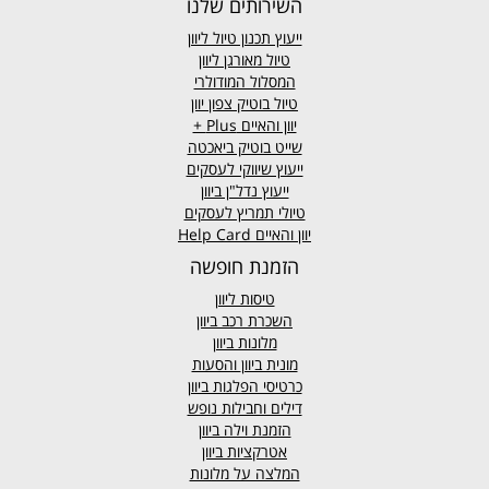
השירותים שלנו
ייעוץ תכנון טיול ליוון
טיול מאורגן ליוון
המסלול המודולרי
טיול בוטיק צפון יוון
יוון והאיים
Plus +
שייט בוטיק ביאכטה
ייעוץ שיווקי לעסקים
ייעוץ נדל"ן ביוון
טיולי תמריץ לעסקים
יוון והאיים Help Card
הזמנת חופשה
טיסות ליוון
השכרת רכב ביוון
מלונות ביוון
מונית ביוון
והסעות
כרטיסי הפלגות ביוון
דילים וחבילות נופש
הזמנת וילה ביוון
אטרקציות ביוון
המלצה על מלונות