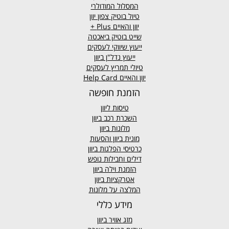
המסלול המודולרי
טיול בוטיק צפון יוון
יוון והאיים
Plus +
שייט בוטיק ביאכטה
ייעוץ שיווקי לעסקים
ייעוץ נדל"ן ביוון
טיולי תמריץ לעסקים
יוון והאיים Help Card
הזמנת חופשה
טיסות ליוון
השכרת רכב ביוון
מלונות ביוון
מונית ביוון
והסעות
כרטיסי הפלגות ביוון
דילים וחבילות נופש
הזמנת וילה ביוון
אטרקציות ביוון
המלצה על מלונות
מידע כללי
מזג אוויר
ביוון