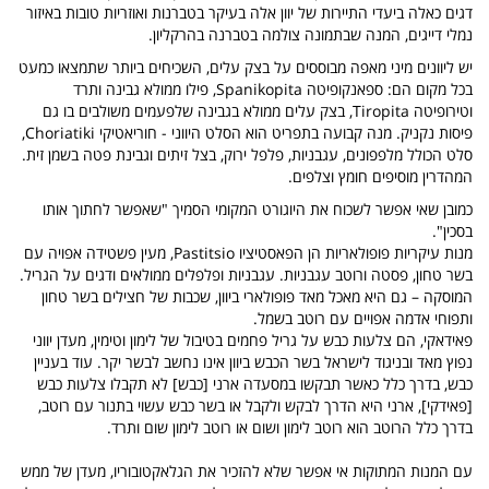
דגים כאלה ביעדי התיירות של יוון אלה בעיקר בטברנות ואוזריות טובות באיזור
נמלי דייגים, המנה שבתמונה צולמה בטברנה בהרקליון.
יש ליוונים מיני מאפה מבוססים על בצק עלים, השכיחים ביותר שתמצאו כמעט
בכל מקום הם: ספאנקופיטה Spanikopita, פילו ממולא גבינה ותרד
וטירופיטה Tiropita, בצק עלים ממולא בגבינה שלפעמים משולבים בו גם
פיסות נקניק. מנה קבועה בתפריט הוא הסלט היווני - חוריאטיקי Choriatiki,
סלט הכולל מלפפונים, עגבניות, פלפל ירוק, בצל זיתים וגבינת פטה בשמן זית.
המהדרין מוסיפים חומץ וצלפים.
כמובן שאי אפשר לשכוח את היוגורט המקומי הסמיך "שאפשר לחתוך אותו
בסכין".
מנות עיקריות פופולאריות הן הפאסטיציו Pastitsio, מעין פשטידה אפויה עם
בשר טחון, פסטה ורוטב עגבניות. עגבניות ופלפלים ממולאים ודגים על הגריל.
המוסקה – גם היא מאכל מאד פופולארי ביוון, שכבות של חצילים בשר טחון
ותפוחי אדמה אפויים עם רוטב בשמל.
פאידאקי, הם צלעות כבש על גריל פחמים בטיבול של לימון וטימין, מעדן יווני
נפוץ מאד ובניגוד לישראל בשר הכבש ביוון אינו נחשב לבשר יקר. עוד בעניין
כבש, בדרך כלל כאשר תבקשו במסעדה ארני [כבש] לא תקבלו צלעות כבש
[פאידקי], ארני היא הדרך לבקש ולקבל או בשר כבש עשוי בתנור עם רוטב,
בדרך כלל הרוטב הוא רוטב לימון ושום או רוטב לימון שום ותרד.
עם המנות המתוקות אי אפשר שלא להזכיר את הגלאקטובוריו, מעדן של ממש