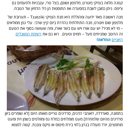
קטנה מלווה בצזיקי (יוגורט, מלפפון ושום), בצל טרי, עגבניות ולפעמים גם
צ‘יפס. ניתן כמובן לשבת במסעדה ואז התוספות הן כיד הדמיון של הטבח.
מנה ראשונה מאד ידועה ומהוללת היא מנת הצזיקי Tzatziki – תערובת של
מלפפון שום ויוגורט, מנה התחלתית נהדרת ביום קיץ שרבי. עלי גפן ממולאים
– מי לא מכיר? יש עם אורז ויש עם בשר ואורז, ומה שעושה בסוף את הטעם
זה הרוטב שמניחים מעל – חמים וטעים. ראו גם את
רשימת המאכלים
היווניים
המלאה!
בתמונה, סארדלה, לאוהבי הדגים, סרדינים טריים מאותו היום [לא שומרים ביוון
סרדינים מהיום שלמחרת] מעט מומלחים במלח גס ומזולפים בשמן זית ומעט
מוחמצים, יורד מעולה בגרון בלווי בירת מיטוס או פיקס צוננת. קשה למצוא