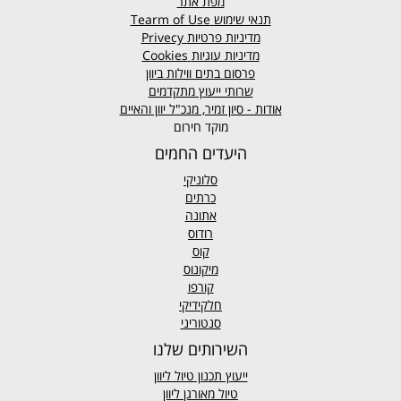
מפת אתר
תנאי שימוש
Tearm of Use
מדיניות פרטיות
Privecy
מדיניות עוגיות
Cookies
פרסום בתים ווילות ביוון
שרותי ייעוץ מתקדמים
אודות - סיון זמיר, מנכ"ל יוון והאיים
מוקד חירום
היעדים החמים
סלוניקי
כרתים
אתונה
רודוס
קוס
מיקונוס
קורפו
חלקידיקי
סנטוריני
השירותים שלנו
ייעוץ תכנון טיול ליוון
טיול מאורגן ליוון