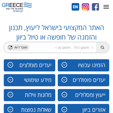
Toggle
navigation
האתר המקצועי בישראל ליעוץ, תכנון
והזמנה של חופשה או טיול ביוון
הזמינו עכשיו
יעדים מומלצים
יעדים פופולרים
מידע שימושי
ייעוץ ומסלולים
מלונות ווילות
אזורים ביוון
שאלות נפוצות