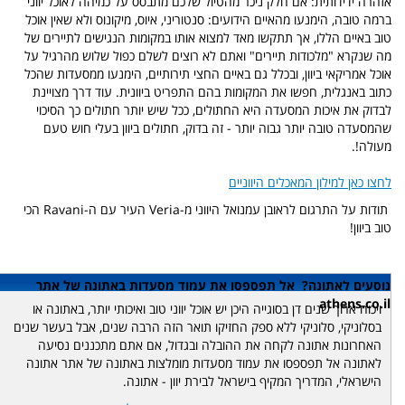
אזהרה ידידותית: אם חלק ניכר מהטיול שלכם מתבסס על כמיהה לאוכל יווני
ברמה טובה, הימנעו מהאיים הידועים: סנטוריני, איוס, מיקונוס ולא שאין אוכל
טוב באיים הללו, אך תתקשו מאד למצוא אותו במקומות הנגישים לתיירים של
מה שנקרא "מלכודות תיירים" ואתם לא רוצים לשלם כפול שלוש מהרגיל על
אוכל אמריקאי ביוון, ובכלל גם באיים החצי תירותיים, הימנעו ממסעדות שהכל
כתוב באנגלית, חפשו את המקומות בהם התפריט ביוונית. עוד דרך מצויינת
לבדוק את איכות המסעדה היא החתולים, ככל שיש יותר חתולים כך הסיכוי
שהמסעדה טובה יותר גבוה יותר - זה בדוק, חתולים ביוון בעלי חוש טעם
מעולה!.
לחצו כאן למילון המאכלים היווניים
תודות על התרגום לראובן עמנואל היווני מ-Veria העיר עם ה-Ravani הכי
טוב ביוון!
נוסעים לאתונה? אל תפספסו את עמוד מסעדות באתונה של אתר
athens.co.il
ויכוח ארוך שנים דן בסוגייה היכן יש אוכל יווני טוב ואיכותי יותר, באתונה או
בסלוניקי, סלוניקי ללא ספק החזיקו תואר הזה הרבה שנים, אבל בעשר שנים
האחרונות אתונה לקחה את ההובלה ובגדול, אם אתם מתכננים נסיעה
לאתונה אל תפספסו את עמוד מסעדות מומלצות באתונה של אתר אתונה
הישראלי, המדריך המקיף בישראל לבירת יוון - אתונה.