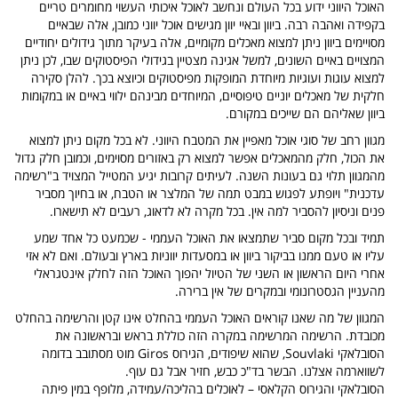
האוכל היווני ידוע בכל העולם ונחשב לאוכל איכותי העשוי מחומרים טריים
בקפידה ואהבה רבה. ביוון ובאיי יוון מגישים אוכל יווני כמובן, אלה שבאיים
מסויימים ביוון ניתן למצוא מאכלים מקומיים, אלה בעיקר מתוך גידולים יחודיים
המצויים באיים השונים, למשל אגינה מצטיין בגידולי הפיסטוקים שבו, לכן ניתן
למצוא עוגות ועוגיות מיוחדת המופקות מפיסטוקים וכיוצא בכך. להלן סקירה
חלקית של מאכלים יוניים טיפוסיים, המיוחדים מבינהם ילווי באיים או במקומות
ביוון שאליהם הם שייכים במקורם.
מגוון רחב של סוגי אוכל מאפיין את המטבח היווני. לא בכל מקום ניתן למצוא
את הכול, חלק מהמאכלים אפשר למצוא רק באזורים מסוימים, וכמובן חלק גדול
מהמגוון תלוי גם בעונות השנה. לעיתים קרובות יגיע המטייל המצויד ב"רשימה
עדכנית" ויופתע לפגוש במבט תמה של המלצר או הטבח, או בחיוך מסביר
פנים וניסיון להסביר למה אין. בכל מקרה לא לדאוג, רעבים לא תישארו.
תמיד ובכל מקום סביר שתמצאו את האוכל העממי - שכמעט כל אחד שמע
עליו או טעם ממנו בביקור ביוון או במסעדות יווניות בארץ ובעולם. ואם לא אזי
אחרי היום הראשון או השני של הטיול יהפוך האוכל הזה לחלק אינטגראלי
מהעניין הגסטרונומי ובמקרים של אין ברירה.
המגוון של מה שאנו קוראים האוכל העממי בהחלט אינו קטן והרשימה בהחלט
מכובדת. הרשימה המרשימה במקרה הזה כוללת בראש ובראשונה את
הסובלאקי Souvlaki, שהוא שיפודים, הגירוס Giros מוט מסתובב בדומה
לשווארמה אצלנו. הבשר בד"כ כבש, חזיר אבל גם עוף.
הסובלאקי והגירוס הקלאסי – לאוכלים בהליכה/עמידה, מלופף במין פיתה