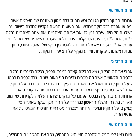
היום השלישי
ארוחת הבוקר במלון מגוונת וטעימה וכוללת מגוון משתנה של מאכלים אשר
יפתיעו אתכם בכל בוקר מחדש. את השעות הבאות נקדיש לסדנת בישול עם
בשלנית מקומית, איתה נכין לנו את ארוחת הצהריים. את אחר הצהריים נבלה
ב"חוג למחול" נכיר את הפולקלור היווני ונלמד צעדים ראשונים של מחול יווני
עממי. אח"כ בערב נצא אל הטברנה להכיר פן נוסף של האוכל היווני, מגוון
מנות ראשונות, עיקריות ומידע מקיף על הצ'יפורו המקומי.
היום הרביעי
אחרי ארוחת הבקר, נצא להליכה קצרה במרכז הכפר, בכיכר המרכזית נבקר
בספריה הלאומית אשר בה ספרים נדירים בני מאות שנים. נרד לכפר חורפטו
שעל החוף. היום נאכל את הארוחה העיקרית בצהריים בטברנה על החוף.
אחה"צ – נכיר פן נוסף בריקוד העממי היווני בהדרכת מורה מקומית. את
ארוחת הערב הקלה נבסס הפעם על מרקים שיהוו השלמה לקרירות של מזג
האוויר. במידה והשלג הראשון כבר ירד על ההר יתכן ונבקר באתר הסקי
(במקום על החוף) ונאכל
ארוחה "כבדה" מסורתית חורפית המאפיינת את
אנשי ההר.
היום החמישי
היום נצא לסיור מקיף להכרת חצי האי המרהיב, נכיר את המפרצים התכולים,