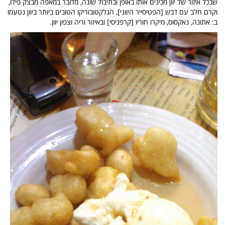
שבכל איזור של יוון מכינים אותו באופן ובתיבול שונה, מדובר במאפה מבצק פילו,
וקרם חלב עם דבש [הפטיסייר היווני], הגלקטובוריקו הטובים ביותר ביוון נטעמו
ב: אתונה, נאקסוס, מיקרו חוריו [קרפניסי] ובאיזור וריה וצפון יוון.