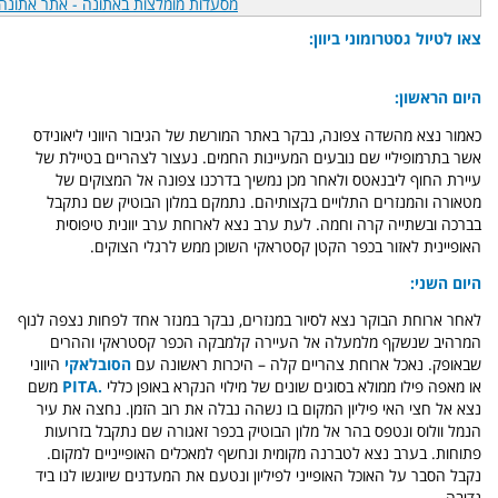
מסעדות מומלצות באתונה - אתר אתונה
צאו לטיול גסטרומוני ביוון:
היום הראשון:
כאמור נצא מהשדה צפונה, נבקר באתר המורשת של הגיבור היווני ליאונידס
אשר בתרמופיליי שם נובעים המעיינות החמים. נעצור לצהריים בטיילת של
עיירת החוף ליבנאטס ולאחר מכן נמשיך בדרכנו צפונה אל המצוקים של
מטאורה והמנזרים התלויים בקצותיהם.
נתמקם במלון הבוטיק שם נתקבל
בברכה ובשתייה קרה וחמה. לעת ערב נצא לארוחת ערב יוונית טיפוסית
האופיינית לאזור בכפר הקטן קסטראקי השוכן ממש לרגלי הצוקים.
היום השני:
לאחר ארוחת הבוקר נצא לסיור במנזרים, נבקר במנזר אחד לפחות נצפה לנוף
המרהיב שנשקף מלמעלה אל העיירה קלמבקה הכפר קסטראקי וההרים
שבאופק. נאכל ארוחת צהריים קלה – היכרות ראשונה עם
הסובלאקי
היווני
או מאפה פילו ממולא בסוגים שונים של מילוי הנקרא באופן כללי
.PITA
משם
נצא אל
חצי האי פיליון המקום בו נשהה נבלה את רוב הזמן. נחצה את עיר
הנמל וולוס ונטפס בהר אל מלון הבוטיק בכפר זאגורה שם נתקבל בזרועות
פתוחות. בערב נצא לטברנה מקומית ונחשף למאכלים האופייניים למקום.
נקבל הסבר על האוכל האופייני לפיליון ונטעם את המעדנים שיוגשו לנו ביד
נדיבה.