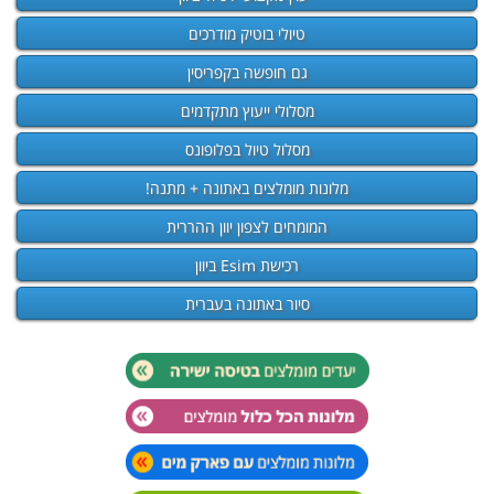
טיולי בוטיק מודרכים
גם חופשה בקפריסין
מסלולי ייעוץ מתקדמים
מסלול טיול בפלופונס
מלונות מומלצים באתונה + מתנה!
המומחים לצפון יוון ההררית
רכישת Esim ביוון
סיור באתונה בעברית