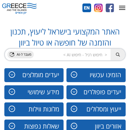
Toggle
navigation
האתר המקצועי בישראל ליעוץ, תכנון
והזמנה של חופשה או טיול ביוון
הזמינו עכשיו
יעדים מומלצים
יעדים פופולרים
מידע שימושי
ייעוץ ומסלולים
מלונות ווילות
אזורים ביוון
שאלות נפוצות