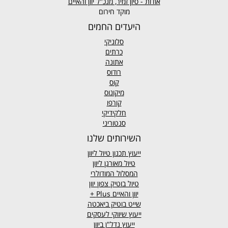
אודות - סיון זמיר, מנכ"ל יוון והאיים
מוקד חירום
היעדים החמים
סלוניקי
כרתים
אתונה
רודוס
קוס
מיקונוס
קורפו
חלקידיקי
סנטוריני
השירותים שלנו
ייעוץ תכנון טיול ליוון
טיול מאורגן ליוון
המסלול המודולרי
טיול בוטיק צפון יוון
יוון והאיים
Plus +
שייט בוטיק ביאכטה
ייעוץ שיווקי לעסקים
ייעוץ נדל"ן ביוון