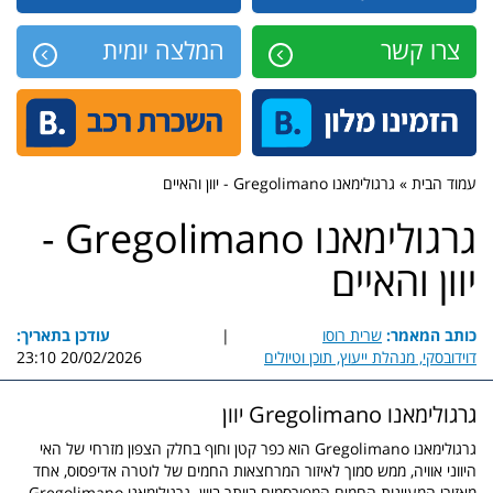
צרו קשר
המלצה יומית
עמוד הבית » גרגולימאנו Gregolimano - יוון והאיים
גרגולימאנו Gregolimano -
יוון והאיים
כותב המאמר:
שרית רוסו
|
עודכן בתאריך:
דוידובסקי, מנהלת ייעוץ, תוכן וטיולים
20/02/2026 23:10
גרגולימאנו Gregolimano יוון
גרגולימאנו Gregolimano הוא כפר קטן וחוף בחלק הצפון מזרחי של האי
היווני אוויה, ממש סמוך לאיזור המרחצאות החמים של לוטרה אדיפסוס, אחד
מאזורי המעיינות החמים המפורסמים ביותר ביוון. גרגולימאנו Gregolimano