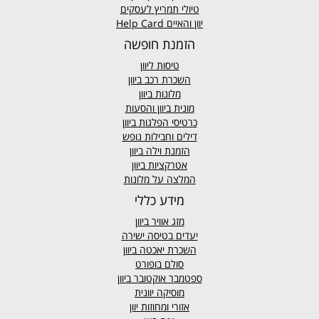
טיולי תמריץ לעסקים
יוון והאיים Help Card
הזמנת חופשה
טיסות ליוון
השכרת רכב ביוון
מלונות ביוון
מונית ביוון
והסעות
כרטיסי הפלגות ביוון
דילים וחבילות נופש
הזמנת וילה ביוון
אטרקציות ביוון
המלצה על מלונות
מידע כללי
מזג אוויר
ביוון
יעדים בטיסה ישירה
השכרת יאכטה ביוון
סולם בופורט
ספטמבר אוקטובר ביוון
מוסיקה יוונית
אזורי ומחוזות יוון