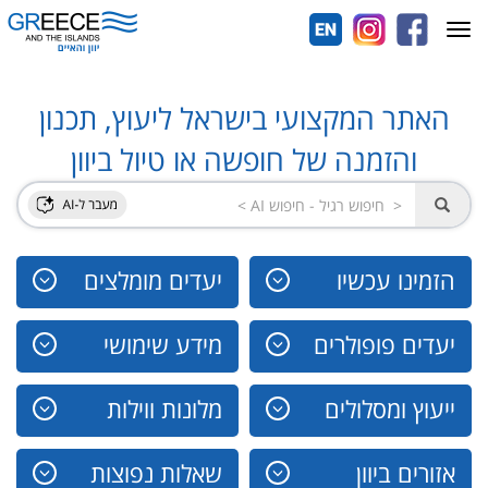
Toggle
navigation
האתר המקצועי בישראל ליעוץ, תכנון
והזמנה של חופשה או טיול ביוון
הזמינו עכשיו
יעדים מומלצים
יעדים פופולרים
מידע שימושי
ייעוץ ומסלולים
מלונות ווילות
אזורים ביוון
שאלות נפוצות