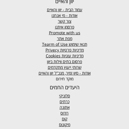
יוון והאיים
עמוד הבית - יוון והאיים
אודות - מי אנחנו
צור קשר
פרסמו איתנו
Promote with us
מפת אתר
תנאי שימוש
Tearm of Use
מדיניות פרטיות
Privecy
מדיניות עוגיות
Cookies
פרסום בתים ווילות ביוון
שרותי ייעוץ מתקדמים
אודות - סיון זמיר, מנכ"ל יוון והאיים
מוקד חירום
היעדים החמים
סלוניקי
כרתים
אתונה
רודוס
קוס
מיקונוס