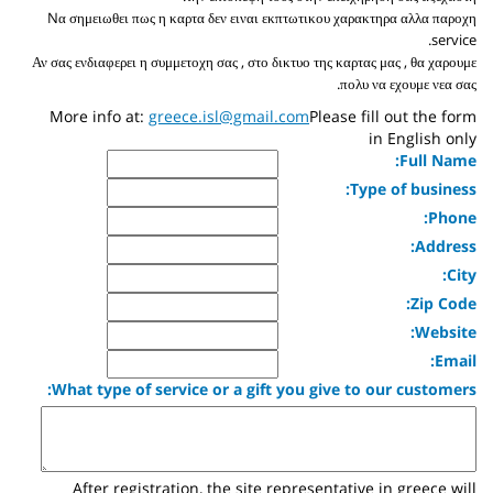
Nα σημειωθει πως η καρτα δεν ειναι εκπτωτικου χαρακτηρα αλλα παροχη
service.
Αν σας ενδιαφερει η συμμετοχη σας , στο δικτυο της καρτας μας , θα χαρουμε
πολυ να εχουμε νεα σας.
More info at:
greece.isl@gmail.com
Please fill out the form
in English only
Full Name:
Type of business:
Phone:
Address:
City:
Zip Code:
Website:
Email:
What type of service or a gift you give to our customers:
After registration,
the site
representative in greece
will