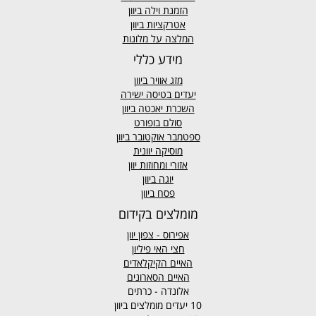
הזמנת וילה ביוון
אטרקציות ביוון
המלצה על מלונות
מידע כללי
מזג אוויר
ביוון
יעדים בטיסה ישירה
השכרת יאכטה ביוון
סולם בופורט
ספטמבר אוקטובר ביוון
מוסיקה יוונית
אזורי ומחוזות יוון
יוגה ביוון
פסח ביוון
מומלצים בקידום
אפירוס
- צפון יוון
חצי האי פיליון
האיים הקיקלאדים
האיים הסארונים
אלונדה - כרתים
10 יעדים מומלצים ביוון