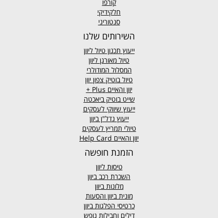
קורפו
חלקידיקי
סנטוריני
השירותים שלנו
ייעוץ תכנון טיול ליוון
טיול מאורגן ליוון
המסלול המודולרי
טיול בוטיק צפון יוון
יוון והאיים
Plus +
שייט בוטיק ביאכטה
ייעוץ שיווקי לעסקים
ייעוץ נדל"ן ביוון
טיולי תמריץ לעסקים
יוון והאיים Help Card
הזמנת חופשה
טיסות ליוון
השכרת רכב ביוון
מלונות ביוון
מונית ביוון
והסעות
כרטיסי הפלגות ביוון
דילים וחבילות נופש