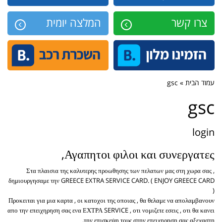
צרו קשר
המלצה יומית
עמוד הבית » gsc
gsc
login
Αγαπητοι φιλοι και συνεργατες,
Στα πλαισια της καλυτερης προωθησης των πελατων μας στη χωρα σας ,
δημιουργησαμε την GREECE EXTRA SERVICE CARD. ( ENJOY GREECE CARD
)
Προκειται για μια καρτα , οι κατοχοι της οποιας , θα θελαμε να απολαμβανουν
απο την επειχηρηση σας ενα ΕΧΤΡΑ SERVICE , οτι νομιζετε εσεις , οτι θα κανει
την επισκεψη τους στην επειχηρηση σας αξεχαστη.