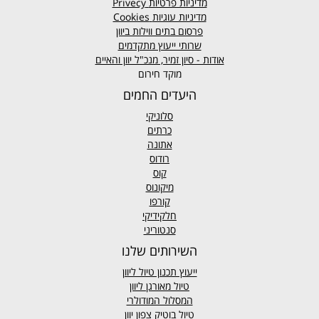
מדיניות פרטיות
Privecy
מדיניות עוגיות
Cookies
פרסום בתים ווילות ביוון
שרותי ייעוץ מתקדמים
אודות - סיון זמיר, מנכ"ל יוון והאיים
מוקד חירום
היעדים החמים
סלוניקי
כרתים
אתונה
רודוס
קוס
מיקונוס
קורפו
חלקידיקי
סנטוריני
השירותים שלנו
ייעוץ תכנון טיול ליוון
טיול מאורגן ליוון
המסלול המודולרי
טיול בוטיק צפון יוון