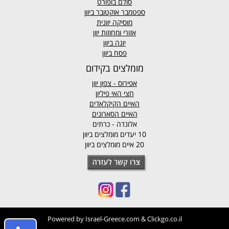
סולם בופורט
ספטמבר אוקטובר ביוון
מוסיקה יוונית
אזורי ומחוזות יוון
יוגה ביוון
פסח ביוון
מומלצים בקידום
אפירוס
- צפון יוון
חצי האי פיליון
האיים הקיקלאדים
האיים הסארונים
אלונדה - כרתים
10 יעדים מומלצים ביוון
20 איים מומלצים ביוון
Powered by
Israel-Greece.com
&
Clickgo.co.il