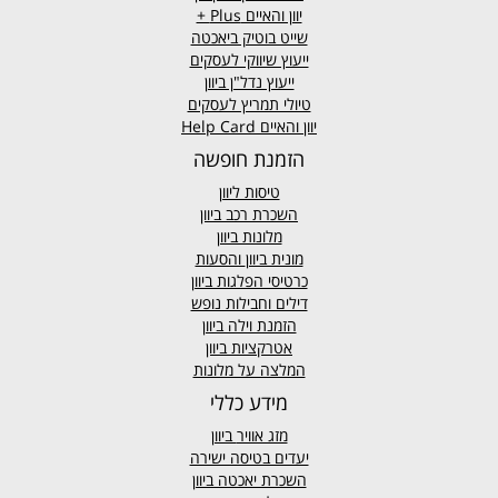
יוון והאיים
Plus +
שייט בוטיק ביאכטה
ייעוץ שיווקי לעסקים
ייעוץ נדל"ן ביוון
טיולי תמריץ לעסקים
יוון והאיים Help Card
הזמנת חופשה
טיסות ליוון
השכרת רכב ביוון
מלונות ביוון
מונית ביוון
והסעות
כרטיסי הפלגות ביוון
דילים וחבילות נופש
הזמנת וילה ביוון
אטרקציות ביוון
המלצה על מלונות
מידע כללי
מזג אוויר
ביוון
יעדים בטיסה ישירה
השכרת יאכטה ביוון