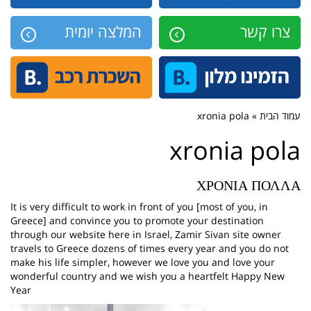
צרו קשר
המלצה יומית
עמוד הבית » xronia pola
xronia pola
ΧΡΟΝΙΑ ΠΟΛΛΑ
It
is very difficult
to work
in front of you
[
most of you,
in
Greece
]
and
convince you to
promote
your destination
through
our website
here in Israel
,
Zamir
Sivan
site owner
travels
to Greece
dozens of times
every year
and you
do not
make
his life
simpler
, however
we love you
and
love
your
wonderful
country
and we
wish you a
heartfelt
Happy New
Year