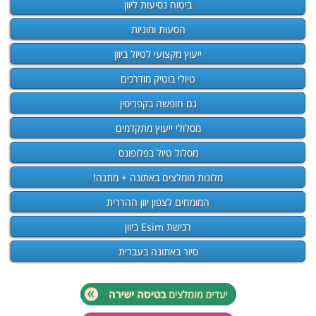
ביטוח נסיעות ליוון
הסעות ומוניות
ייעוץ מקצועי לטיול ביוון
טיולי בוטיק מודרכים
גם חופשה בקפריסין
מסלולי ייעוץ מתקדמים
מסלול טיול בפלופונס
מלונות מומלצים באתונה + מתנה!
המומחים לצפון יוון ההררית
רכישת Esim ביוון
סיור באתונה בעברית