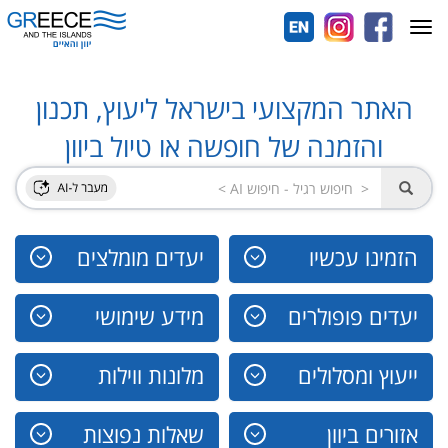
Toggle
navigation
האתר המקצועי בישראל ליעוץ, תכנון
והזמנה של חופשה או טיול ביוון
הזמינו עכשיו
יעדים מומלצים
יעדים פופולרים
מידע שימושי
ייעוץ ומסלולים
מלונות ווילות
אזורים ביוון
שאלות נפוצות