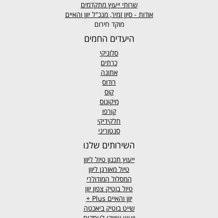
שרותי ייעוץ מתקדמים
אודות - סיון זמיר, מנכ"ל יוון והאיים
מוקד חירום
היעדים החמים
סלוניקי
כרתים
אתונה
רודוס
קוס
מיקונוס
קורפו
חלקידיקי
סנטוריני
השירותים שלנו
ייעוץ תכנון טיול ליוון
טיול מאורגן ליוון
המסלול המודולרי
טיול בוטיק צפון יוון
יוון והאיים
Plus +
שייט בוטיק ביאכטה
ייעוץ שיווקי לעסקים