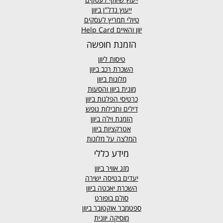
ייעוץ נדל"ן ביוון
טיולי תמריץ לעסקים
יוון והאיים Help Card
הזמנת חופשה
טיסות ליוון
השכרת רכב ביוון
מלונות ביוון
מונית ביוון
והסעות
כרטיסי הפלגות ביוון
דילים וחבילות נופש
הזמנת וילה ביוון
אטרקציות ביוון
המלצה על מלונות
מידע כללי
מזג אוויר
ביוון
יעדים בטיסה ישירה
השכרת יאכטה ביוון
סולם בופורט
ספטמבר אוקטובר ביוון
מוסיקה יוונית