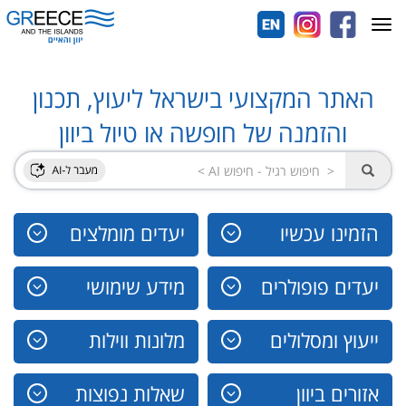
Toggle
navigation
האתר המקצועי בישראל ליעוץ, תכנון
והזמנה של חופשה או טיול ביוון
הזמינו עכשיו
יעדים מומלצים
יעדים פופולרים
מידע שימושי
ייעוץ ומסלולים
מלונות ווילות
אזורים ביוון
שאלות נפוצות