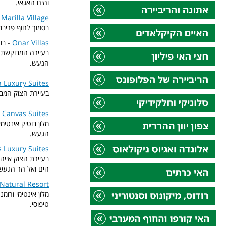
והים האגאי.
Marilla Village
-
בסמוך לחוף פריבול
Onar Villas
- בו
בעיירה המבוקשת אי
הגעש.
 Luxury Suites
בעיירת הצוק המבוק
Canvas Suites
-
מלון בוטיק אינטימ
הגעש.
 Luxury Suites
בעיירת הצוק אייה,
הים ואל הר הגעש
Natural Resort
מלון אינטימי ורומ
טיפוסי.