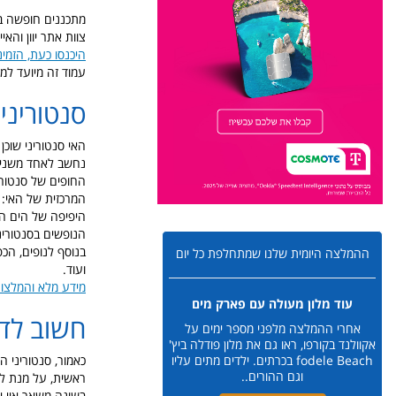
מתכננים חופשה בס
צוות אתר יוון והאי
היכנסו כעת, הזמינו
עמוד זה מיועד למ
סנטוריני 
נחשב לאחד משני הי
החופים של סנטורינ
המרכזית של האי: א
היפיפה של הים הא
הנופשים בסנטורינ
בנוסף לנופים, הכפ
ההמלצה היומית שלנו שמתחלפת כל יום
ועוד.
מידע מלא והמלצות 
עוד מלון מעולה עם פארק מים
חשוב לדע
אחרי ההמלצה מלפני מספר ימים על
אקוולנד בקורפו, ראו גם את מלון פודלה ביץ'
כאמור, סנטוריני ה
fodele Beach בכרתים. ילדים מתים עליו
וגם ההורים..
ראשית, על מנת ל
בשונה משאר איי יו