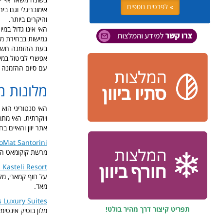
» לפרטים נוספים
אימובריגלי וגם ב
והיקרים ביותר.
האי אינו גדול במי
גמישות בבחירת מק
בעת ההזמנה חשוב 
אפשרי לביטול במיד
עם סיום ההזמנה ת
מלונות מ
האי סנטוריני הוא 
ויוקרתית. האי מת
אתר יוון והאיים ב
oMat Santorini
מרשת קוקומאט הנפ
 Kasteli Resort
על חוף קמארי, מל
מאד.
s Luxury Suites
תפריט קיצור דרך מהיר בולט!
מלון בוטיק אינטימ