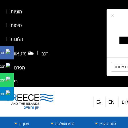
מוניות
|
×
טיסות
|
מלונות
|
🌥️
|
רכב
מזג אוויר
|
ם אחרת
הפלגות
|
ביטוח
לום
EN
Eλ
כתבות ועניין
מידע והמלצות
צפון יוון