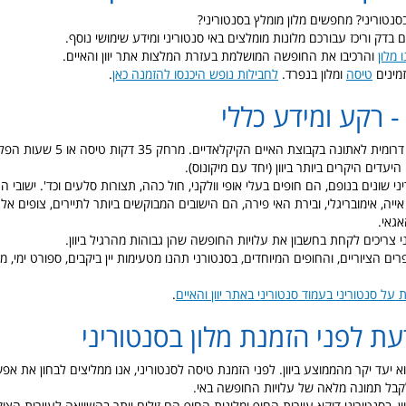
נטוריני? מחפשים מלון מומלץ בסנטוריני?
ים בדק וריכז עבורכם מלונות מומלצים באי סנטוריני ומידע שימושי נוסף.
 מלון
והרכיבו את החופשה המושלמת בעזרת המלצות אתר יוון והאיים.
זמינים
טיסה
ומלון בנפרד.
לחבילות נופש היכנסו להזמנה כאן
.
- רקע ומידע כללי
האי סנטוריני שוכן דרומית לאתונה בקבוצת האיים הק
עדים היקרים ביותר ביוון (יחד עם מיקונוס).
י שונים בנופם, הם חופים בעלי אופי וולקני, חול כהה, תצורות סלעים וכד'. ישובי
ייה, אימובריגלי, ובירת האי פירה, הם הישובים המבוקשים ביותר לתיירים, צופים א
גאי.
י צריכים לקחת בחשבון את עלויות החופשה שהן גבוהות מהרגיל ביוון.
רים הציוריים, והחופים המיוחדים, בסנטורני תהנו מטעימות יין ביקבים, ספורט ימי, 
על סנטוריני בעמוד סנטוריני באתר יוון והאיים
.
ת לפני הזמנת מלון בסנטוריני
וא יעד יקר מהממוצע ביוון. לפני הזמנת טיסה לסנטוריני, אנו ממליצים לבחון את אפש
קבל תמונה מלאה של עלויות החופשה באי.
ון, בסנטוריני דוקא עיירות החוף ומלונות החוף הם זולים יותר בהשוואה לעיירות הצוק.