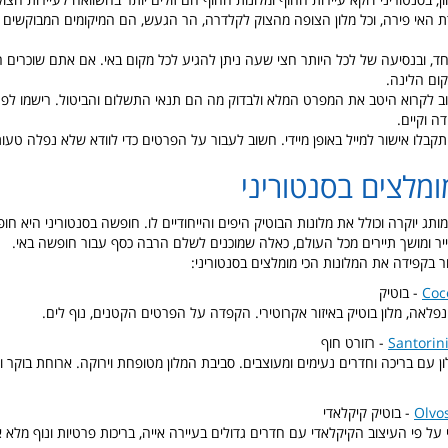
ירת האי פירה, וכל מלון הצופה מהצוק לקלדרה, הר הגעש, הם המיקומים המבוקשים ב
וחד, ובנסיעה של לכל היותר חצי שעה ניתן להגיע לכל מקום באי. אם אתם שוכרים רכ
ום הלינה.
לקרוא היטב את המפרט המלא ולבדוק מה הם תנאי התשלום והביטול. רישמו לפני
ה וקיים.
קבלו אישור למייל באופן מיידי. חשוב לעבור על הפרטים כדי לוודא שלא נפלה טעות
ומלצים בסנטוריני
מותג יוקרה וכולל את מלונות הבוטיק היפים והייחודיים לו. חופשה בסנטוריני היא ח
וייר ומושך תיירים מכל העולם, כאלה שמוכנים לשלם הרבה כסף עבור חופשה באי.
חר בקפידה את המלונות הכי מומלצים בסנטוריני:
Coc
- בוטיק
לאה, מלון בוטיק באיזור אקרוטירי. הקפדה על הפרטים הקטנים, נוף לים.
Santorini
- רזורט חוף
ון עם בריכה וחדרים נעימים ומעוצבים. סביבת המלון מטופחת וירוקה. ארוחת בוקר 
Olvo
- בוטיק קיקלאדי
י על פי העיצוב הקיקלאדי עם חדרים גדולים בעיירה אייה, בריכות פרטיות ונוף מלא