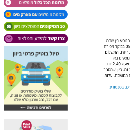
נוסע בין שדה
התעופה לבירת האי פירה. האוטובוס יוצא בערך כל שעה. לוח זמנים מדוייק יש בתחנה. מתחיל ב-05:30 בבוקר מפירה
אל השדה והאחרון יוצא מהשדה אל פירה ב-22:20 בערב. משך הנסיעה 10 דקות ועלות הנסיעה 1.80 יורו. התשלום
וספים באי.
זה. כיוון שמספר
ה ממושכת. עלות
ב בסנטוריני