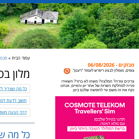
עמוד הבית »
סנטוריני Santorini
מבזקים - 06/08/2026
מלון בס
אתר יוון והאיים מתעדכן במידע חדש כל הזמן, לקבלת
המידע העדכני ביותר לעמוד בו אתם נמצאים או
צופים, מומלץ לבצע ריפרש לעמוד "רענון".
כל מה שצריך לד
צריכים עזרה? המלצה? משהו לא ברור? השאירו
פנייה למחלקת השרות של אתר יוון והאיים, אנחנו
חשוב לדעת לפני 
נקח את זה משם עד לחופשה שלכם ביוון.
דרכי הגעה משד
כל מה שצ