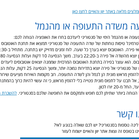
לצים מלאה באתר יוון והאיים לחצו כאן
עה משדה התעופה או מהנמל
פה או מהנמל הימי של סנטוריני ליעדכם בחרו את האופציה הנוחה לכם:
טרמינל טיסות נוחתות של שדה התעופה של סנטוריני תמצאו את תחנת האוטובוס ה
ס. הוא עוצר בפירה בתחנת האוטובוס המרכזית שממנה יוצאים אוטובוסים ליעדים נ
וריני אל פירה יוצא בתדירות נמוכה יותר, ומשך הנסיעה 25 דקות, עלות הנסיעה 2.40 יורו.
 להזמין מראש מונית הן לנמל והן לשדה התעופה. רוב מקומות האירוח מציעים שירות 
, אל תבנו על לתפוס מונית פנוייה בלי להזמין מראש, כי זה עשוי להיות כרוך בהמתנ
-20 יורו לכוון.
הנוחה ביותר שתיתן לכם חופש ותמקסם את החופשה שלכם בסנטוריני.
להשכרת רכ
ו קשר
נה נוספות בסנטוריני? יש לכם שאלה בנוגע לאי?
ו בטופס זה וצוות אתר יוון והאיים ישמח לעזור