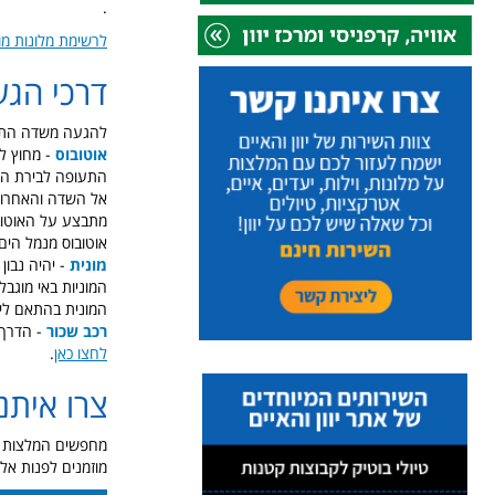
.
לרשימת מלונות מומ
דרכי הג
להגעה משדה התעו
אוטובוס
- מחוץ ל
מתבצע על האוטובו
אוטובוס מנמל הים של סנט
מונית
- יהיה נבון
המוניות באי מוגבל
המונית בהתאם ליעד, החל מ
רכב שכור
- הדרך 
לחצו כאן
.
צרו איתנ
מחפשים המלצות לי
מוזמנים לפנות אלינ