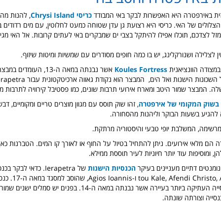
ת באירפטרה היא האפשרות לבקר באי המבודד
כריסי Chrysi Island
, להנות מה
הצלולים של האי. כריסי היא רצועת גן עדן שטוחה כמעט לחלוטין, עם מים רדודים ב
מזל לצדכם, תוכלו אפילו להיתקל בצבי ים שמבקרים באי לעתים קרובות.
אל האי מגי
ן לצלילה ושנורקלינג, יש בו כמה חופים מסודרים עם שמשיות ומיטות שיזוף.
במצודה הוונציאנית
Koules Fortress
ה. המבצר שמור היטב ומארח אירועי תרבות שונים, כמו פסטיבל קירוויה לתרבות מד
בשוק המקומי של אירפטרה
, זהו שוק תוסס עם מגוון מוצרים טריים ומקומיים, דב
ה להגיע בשעות הבוקר וליהנות מהסחורה.
רשימה, המשלבת יופי טבעי והיסטוריה מרתקת.
 הם מלאי אירועים. ניתן להתחיל בטיול על החוף או לאורך קו המים. הטברנות כאן
, ומוסיפות עוד יותר חיוניות לעיר תוססת ממילא.
ומנטים דתיים מעניינים בעיקר
הכנסיות הישנות
ndi Christo, Agios Spyridon
כריסטוס זוהי הכנסייה העתיקה ביותר בעיירה אשר נבנתה במאה ה-14. בפנ