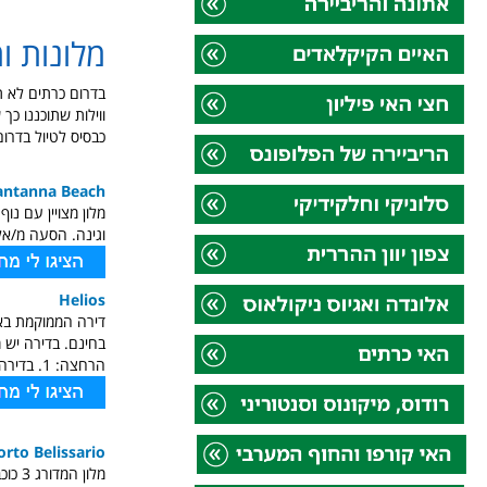
מלונות ו
בדרום כרתים לא תמ
ווילות שתוכננו כ
כבסיס לטיול בדרו
antanna Beach
וגינה. הסעה מ/א
Helios
הרחצה: 1. בדירה תוכלו למצוא מגבות ומצעים.
orto Belissario
מלון