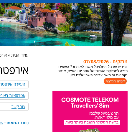
עמוד הבית » אירפטרה ra
מבזקים - 07/08/2026
אירפטרה petra
צריכים עזרה? המלצה? משהו לא ברור? השאירו
פנייה למחלקת השרות של אתר יוון והאיים, אנחנו
נקח את זה משם עד לחופשה שלכם ביוון.
העיירה אירפטרה
אטרקציות באיר
צור קשר
כותב המאמר:
שי