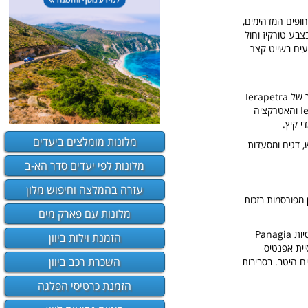
חופים המדהימים,
צבע טורקיז וחול
עים בשייט קצר
אשר נבנתה במאה ה-13, העומדים במבצר של Ierapetra
יכולים להשקיף על השכונות הישנות ואל הים, המבצר הוא נקודת גאווה ארכיטקטונית עבור Ierapetra והאטרקציה
י קיץ.
מלונות מומלצים ביעדים
ש, דגים ומסעדות
מלונות לפי יעדים סדר הא-ב
עזרה בהמלצה וחיפוש מלון
 מפורסמות בזכות
מלונות עם פארק מים
של Ierapetra. כדאי לבקר בכנסיות Panagia
הזמנת וילות ביוון
tou Kale, Afe ו-Agios Ioannis, שהוסב למסגד במאה ה-17. כנסיית אפנטיס
השכרת רכב ביוון
ים יש סמלים ישנים שמורים היטב. בסביבות
הזמנת כרטיסי הפלגה