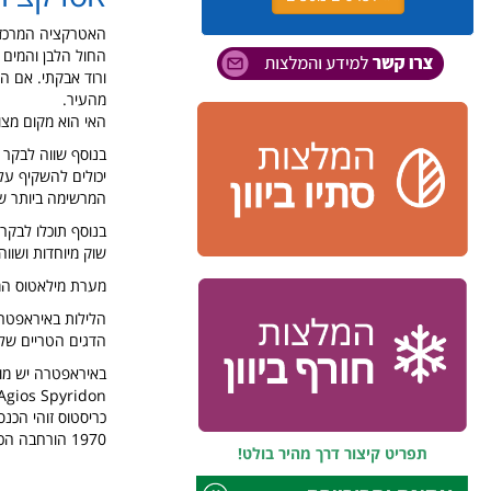
האטרקציה המרכזי
החול הלבן והמים 
ורוד אבקתי. אם ה
מהעיר.
האי הוא מקום מצוי
בנוסף שווה לבקר 
המרשימה ביותר של
בנוסף תוכלו לבקר
שוק מיוחדות ושוו
מערת מילאטוס המ
הלילות באיראפטרה
הדגים הטריים שלהן
באיראפטרה יש מונ
1970 הורחבה הכנסייה וצורתה שונתה.
תפריט קיצור דרך מהיר בולט!