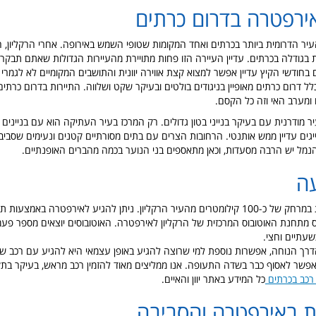
ירפטרה בדרום כרתים
יר הדרומית ביותר בכרתים ואחד המקומות שטופי השמש באירופה. אחרי הרקליון, חא
 בגודלה בכרתים. עדיין העיירה הזו פחות מתויירת מהעיירות הגדולות שאתם תבקרו
בחודשי הקיץ עדיין אפשר למצוא קצת אווירה יוונית והתושבים המקומיים לא לגמרי ה
כלל דרום כרתים מאופיין בניגודים בולטים ובעיקר שקט ושלווה. התיירות בדרום כרתים 
ומערב האי וזה כל הקסם.
ר מודרנית עם בעיקר בנייני בטון גדולים. רק המרכז בעיר העתיקה הוא עם בנייני
יגים עדיין ממש אותנטי. הרחובות הצרים עם בתים מסורתיים קטנים ונעימים שסביב
נמל יש הרבה מסעדות, וכאן מתאספים בני הנוער בכמה מהברים האופנתיים.
עה
אירפטרה ממוקמת במרחק של כ-100 קילומטרים מהעיר הרקליון. ניתן להגיע לאירפטרה באמצ
ס מתחנת האוטובוס המרכזית של הרקליון לאירפטרה. האוטובוסים יוצאים מספר פעמ
שעתיים וחצי.
דרך הנוחה, אפשרות נוספת למי שרוצה להגיע באופן עצמאי היא להגיע עם רכב שכו
ואפשר לאסוף כבר בשדה התעופה. אנו ממליצים מאוד להזמין רכב מראש, בעיקר בתק
רכב בכרתים
כל המידע באתר יוון והאיים.
ת באירפטרה והסביבה