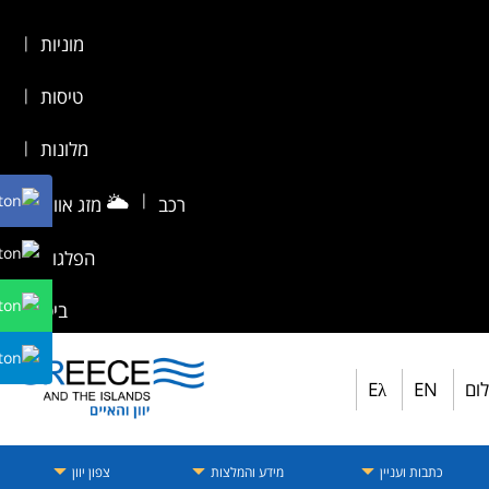
מוניות
|
טיסות
|
מלונות
|
🌥️
|
רכב
מזג אוויר
|
הפלגות
|
ביטוח
לום
EN
Eλ
כתבות ועניין
מידע והמלצות
צפון יוון