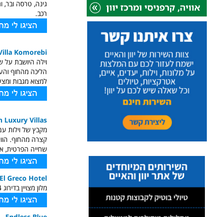
גינה, טרסה ובר, 
רכב.
Villa Komorebi
וילה היושבת על ש
למצוא מגבות ומצע
n Luxury Villas
מקבץ של וילות עם
קצרה מהחוף. הוויל
שחייה הפרטית, א
El Greco Hotel
מלון מצויין בדירוג 4 כוכבים מיקום נפלא ונוף יפה לים, חדרים גדולים ונוחים.
Endless Blue