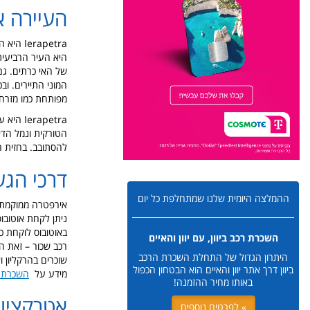
העיירה א
Ierapetra
היא הע
היא העיר הרביעית
של האי כרתים. גם 
המוני התיירים. וב
מפותחת כמו מזרח 
Ierapetra
היא עי
הטורקית ונמל הדי
להסתובב. בחזית ה
דרכי הג
ההמלצה היומית שלנו שמתחלפת כל יום
ניתן לקחת אוטובו
באוטובוס לוקחת כ
השכרת רכב ביוון, עם יוון והאיים
רכב שכור – זאת ה
היתרון הגדול של התחלת השכרת הרכב
שוכרים בהרקליון 
ביוון דרך אתר יוון והאיים הוא הבטחון הכפול
מידע על
השכרת 
באותו מחיר ההזמנה!
אטרקציו
» לפרטים נוספים