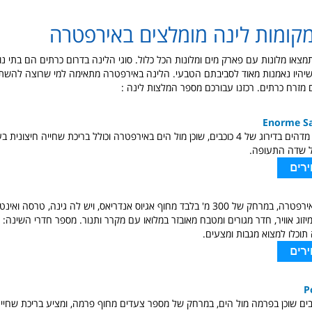
מקומות לינה מומלצים באירפטרה
צאו מלונות עם פארק מים ומלונות הכל כלול. סוגי הלינה בדרום כרתים הם בתי נופ
ך שיהיו נאמנות מאוד לסביבתם הטבעי. הלינה באירפטרה מתאימה למי שרוצה להש
ם מזרח כרתים. רכזנו עבורכם מספר המלצות לינה :
Enorme S
מלון מצויין עם נוף מדהים בדירוג של 4 כוכבים, שוכן מול הים באירפטרה וכולל בריכת שחייה חי
ל שדה התעופה.
דירה הממוקמת באירפטרה, במרחק של 300 מ' בלבד מחוף אגיוס אנדריאס, ויש לה גינה, טרס
P
 המדורג 3 כוכבים שוכן בפרמה מול הים, במרחק של מספר צעדים מחוף פרמה, ומציע בריכת שחי