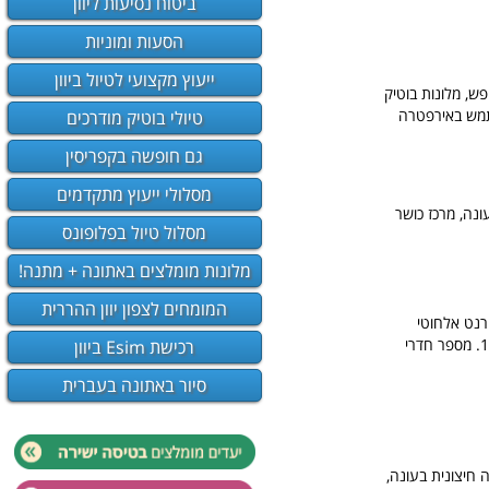
ביטוח נסיעות ליוון
הסעות ומוניות
ייעוץ מקצועי לטיול ביוון
ש, מלונות בוטיק
תמש באירפטרה
טיולי בוטיק מודרכים
גם חופשה בקפריסין
מסלולי ייעוץ מתקדמים
צונית בעונה, מרכז כושר
מסלול טיול בפלופונס
מלונות מומלצים באתונה + מתנה!
המומחים לצפון יוון ההררית
ה ואינטרנט אלחוטי
בחינם. בדירה יש מיזוג אוויר, חדר מגורים ומטבח מאובזר במלואו עם מקרר ותנור. מספר חדרי השינה: 1. מספר חדרי
רכישת Esim ביוון
סיור באתונה בעברית
יה חיצונית בעונה,