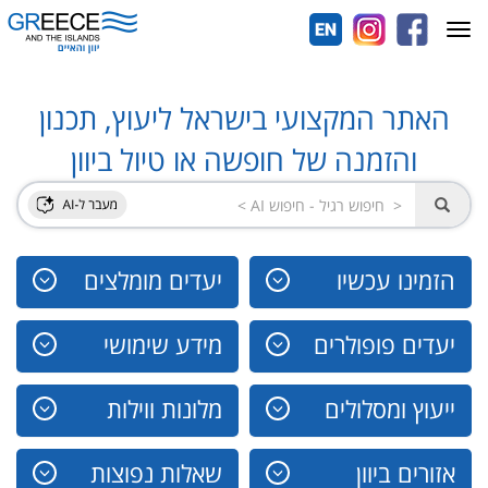
Toggle
navigation
האתר המקצועי בישראל ליעוץ, תכנון
והזמנה של חופשה או טיול ביוון
הזמינו עכשיו
יעדים מומלצים
יעדים פופולרים
מידע שימושי
ייעוץ ומסלולים
מלונות ווילות
אזורים ביוון
שאלות נפוצות