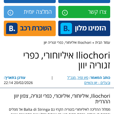
צרו קשר
המלצה יומית
עמוד הבית » Iliochori איליוחורי, כפרי זגוריה יוון
Iliochori איליוחורי, כפרי
זגוריה יוון
כותב המאמר:
סיון זמיר, מנכ"ל
|
עודכן בתאריך:
ובעלים - יוון והאיים
20/02/2026 22:14
Iliochori, איליוחורי, איליוכורי, כפרי זגוריה, צפון יוון
ההררית
מסלול ההליכה לאיליוחורי בזגוריה הקרוי גם Balta di Stringa אל מפלים