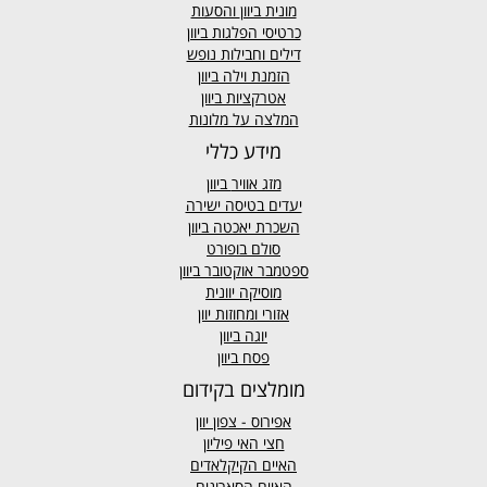
מונית ביוון
והסעות
כרטיסי הפלגות ביוון
דילים וחבילות נופש
הזמנת וילה ביוון
אטרקציות ביוון
המלצה על מלונות
מידע כללי
מזג אוויר
ביוון
יעדים בטיסה ישירה
השכרת יאכטה ביוון
סולם בופורט
ספטמבר אוקטובר ביוון
מוסיקה יוונית
אזורי ומחוזות יוון
יוגה ביוון
פסח ביוון
מומלצים בקידום
אפירוס
- צפון יוון
חצי האי פיליון
האיים הקיקלאדים
האיים הסארונים