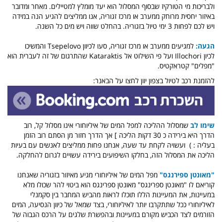
ולבריכות מי הטורקיז שבסוף המסלול הוא יעד מומלץ למטיילים. מאחר ומדובר
באיזור יחסית מרוחק ממערב או מרכז זגוריה, אנו ממליצים להגיע הנה במידה
ויש לכם לפחות 3 ימי טיול בזגוריה. בהחלט שווה ויש מים כל השנה.
הגעה:
למגיעים ממערב או מרכז זגוריה, סעו לכיוון Tsepelovo והמשיכו
לכיון Illochori ועל פי השילוט אל Kataraktis שהתרגום של זה לעברית הוא
"מפלים" קטראקטיס.
להזמנת רכב לטיול בצפון יוון לחצו על הבאנר:
שימו לב
שמסלול ההליכה למפל המים של איליוחורי אינו מסלול קל, רוב
הדרך היא בירידה כ 30 דקות הליכה ] אך הדרך חזור מן הסתם רוב הזמן
בעליה : ) ועשויה לקחת עד שעה, אנחנו פחות ממליצים לאנשים עם בעיות
הליכה את המסלול הזה, בחלקו השיפועים בירידה עשויים לגרום להחלקה.
"מאונטן ספירנגס"
מפל המים של איליוחורי מגיע מאיזור בזגוריה שאנחנו
קוריאם לו "מאונטן ספרינגס" מאונטן ספרינגס הוא ביטוי להר שכולו מלא
במעיינות, את המעיינות הללו תוכלו לראות מהביש המחבר בין סקמנלי
לאיליוחורי ככל שתתקרבו יותר לאיליוחורי, בצד שמאל של כיוון הנסיעה, המים
הזורמים לצד הכביש מקורם במעיינות ובהפשרת שלגים על הרכס הגבוה של