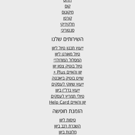
קוס
מיקונוס
קורפו
חלקידיקי
סנטוריני
השירותים שלנו
ייעוץ תכנון טיול ליוון
טיול מאורגן ליוון
המסלול המודולרי
טיול בוטיק צפון יוון
יוון והאיים
Plus +
שייט בוטיק ביאכטה
ייעוץ שיווקי לעסקים
ייעוץ נדל"ן ביוון
טיולי תמריץ לעסקים
יוון והאיים Help Card
הזמנת חופשה
טיסות ליוון
השכרת רכב ביוון
מלונות ביוון