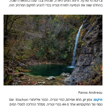
ובריכות מי טורקיז. זרימת המים היא רב שנתית ובכל עונה בתפאורה שונה.
בהחלט שווה את הנסיעה למזרח זגוריה בכדי להגיע למיקום המרהיב הזה.
Panos Andreou
מיקום:
צפון יוון, מחוז אפירוס, כפרי זגוריה. הכפר איליוחורי Iliochori שם
נוסף של המיקוםהוא אחד מ-44 כפרי זגוריה. מסלול ההליכה למפלי המים