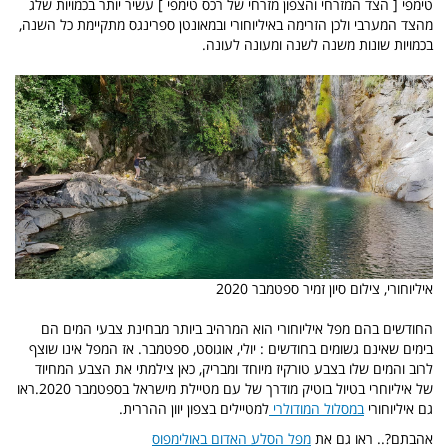
טימפי [ הצד המזרחי והצפון מזרחי של רכס טימפי ] עשיר יותר בכמויות שלג
מהצד המערבי ולכן הזרימה באיליוחורי ובמאונטן ספרינגס מתקיימת כל השנה,
בכמויות שונות משנה לשנה ומעונה לעונה.
איליוחורי, צילום סיון זמיר ספטמבר 2020
החודשים בהם מפל איליוחורי הוא המרהיב ביותר מבחינת צבעי המים הם
בימים שאינם גשומים בחודשים : יולי, אוגוסט, ספטמבר. אז המפל אינו שוצף
לרוב והמים שלו בצבע טורקיז מיוחד ומבריק, כאן צילמתי את הצבע המחיוד
של איליוחרי בטיול בוטיק מודרך של עם מטיילת מישראל בספטמבר 2020.ראו
גם איליוחורי
במסלול המודולרי
למטיילים בצפון יוון ההררית.
אהבתם?.. ראו גם את
מפל הסלע האדום באולימפוס