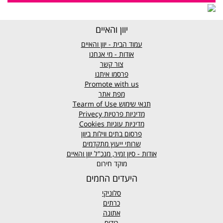
יוון והאיים
עמוד הבית - יוון והאיים
אודות - מי אנחנו
צור קשר
פרסמו איתנו
Promote with us
מפת אתר
תנאי שימוש
Tearm of Use
מדיניות פרטיות
Privecy
מדיניות עוגיות
Cookies
פרסום בתים ווילות ביוון
שרותי ייעוץ מתקדמים
אודות - סיון זמיר, מנכ"ל יוון והאיים
מוקד חירום
היעדים החמים
סלוניקי
כרתים
אתונה
רודוס