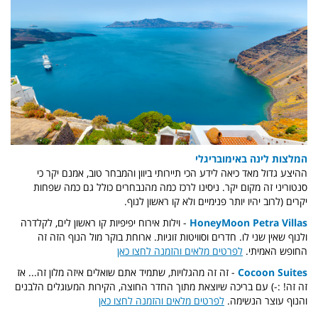
המלצות לינה באימובריגלי
ההיצע גדול מאד כיאה לידע הכי תיירותי ביוון והמבחר טוב, אמנם יקר כי
סנטוריני זה מקום יקר. ניסינו לרכז כמה מהנבחרים כולל גם כמה שפחות
יקרים (לרוב יהיו יותר פנימיים ולא קו ראשון לנוף.
HoneyMoon Petra Villas
- וילות אירוח יפיפיות קו ראשון לים, לקלדרה
ולנוף שאין שני לו. חדרים וסוויטות זוגיות. ארוחת בוקר מול הנוף הזה זה
החופש האמיתי.
לפרטים מלאים והזמנה לחצו כאן
Cocoon Suites
- זה זה מהגלויות, שתמיד אתם שואלים איזה מלון זה... אז
זה זה! :-) עם בריכה שיוצאת מתוך החדר החוצה, הקירות המעוגלים הלבנים
והנוף עוצר הנשימה.
לפרטים מלאים והזמנה לחצו כאן