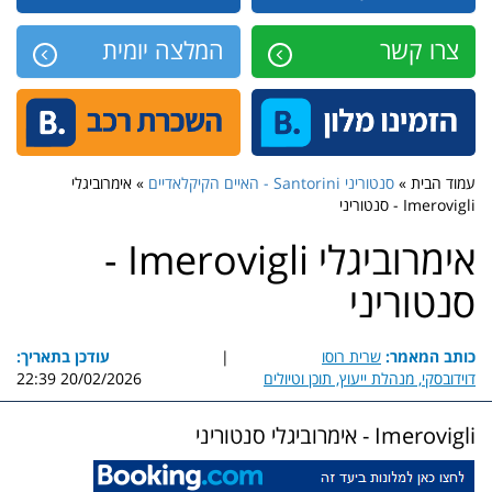
צרו קשר
המלצה יומית
עמוד הבית »
סנטוריני Santorini - האיים הקיקלאדיים
» אימרוביגלי
Imerovigli - סנטוריני
אימרוביגלי Imerovigli -
סנטוריני
כותב המאמר:
שרית רוסו
|
עודכן בתאריך:
דוידובסקי, מנהלת ייעוץ, תוכן וטיולים
20/02/2026 22:39
Imerovigli - אימרוביגלי סנטוריני