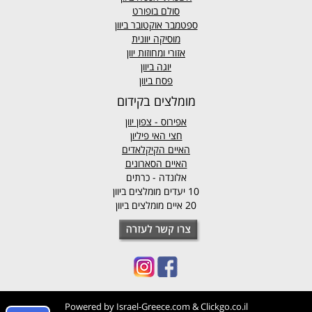
סולם בופורט
ספטמבר אוקטובר ביוון
מוסיקה יוונית
אזורי ומחוזות יוון
יוגה ביוון
פסח ביוון
מומלצים בקידום
אפירוס
- צפון יוון
חצי האי פיליון
האיים הקיקלאדים
האיים הסארונים
אלונדה - כרתים
10 יעדים מומלצים ביוון
20 איים מומלצים ביוון
Powered by
Israel-Greece.com
&
Clickgo.co.il