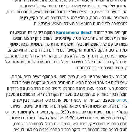
המיוחד של המקום. בכפר יש אפשרויות לינה רבות ואת כל השירותים
התיירותיים הדרושים, חיי הלילה של קרדמנה תוססים ומציעים טברנות, ברים,
מועדונים ואווירה שמחה, מומלץ להגיע לקרדמנה בעונת הקיץ, בין יוני
לספטמבר, כדי ליהנות ממזג אוויר מושלם ומשפע אטרקציות.
חוף הים של קרדמנה
Kardamena Beach
ממוקם ליד עיירת הנופש, זה
אזור חוף תוסס המשתרע על פני 7 קילומטרים, לאורכו ניתן למצוא חופים
מסודרים עם שלל אפשרויות בילוי ותשתיות נוחות כמו שמשיות, מיטות שיזוף
וכו', השייכים חלקם למלונות המקומיים, וגם אזורים מבודדים של החוף שבהם
אפשר לפרוס מגבת תחת הצל של עצים רבים, החוף הוא חולי ברובו, מתערבב
עם חלוקי נחל, המים צלולים ויש גם פעילויות מים וספורט שונות, מסעדות על
קו המים וסצנת חיי לילה תוססת.
המלצה של צוות אתר יוון והאיים,
בשל היותו אי המוקף באיים רבים אחרים,
שייט מקוס אל אחד או כמה מהאיים האחרים הוא האטרקציה שאסור לכם
לפספס, השייט בפני עצמו מהנה במהלכו נקפים נופים מרהיבים, וגם בדרך זו
תוכלו לבקר בעוד איים,
הפליגו עם מעבורת מקרדמנה לאי המפורסם והמעניין
ניסירוס
שבעצם יושב על הר געש, הזמינו את כרטיסי המעבורת בין יעדים
ציוריים אלה, יש אפשרות לזמני יציאה מוקדמים או מאוחרים זמינים. יציאות
מנמל קרדמנה זמינות מדי יום בשעה 9:30 בבוקר, נסיעות הלוך ושוב מניסירוס
לקרדמנה מוצעות מדי יום בשעה 15:30 או בשעה מאוחרת יותר. בניסירוס
תרדו מהסיפון במנדראקי, בירת האי והנמל, שם תוכלו להסתובב כרצונכם,
תוכלו לטפס 200 מדרגות כדי לבקר במנזר ההררי פנגיה ספילאני לנופים