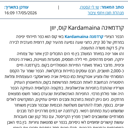
כותב המאמר:
שי לי קסטרו,
|
עודכן בתאריך:
מנהלת תוכן ויחסי ציבור
17/05/2026 16:09
קרדמאינה Kardamaina קוס, יוון
הכפר הציורי
קרדמנה Kardamaina
באי קוס
הוא כפר תיירותי יפיפה
במרחק של 30 ק״מ, כחצי שעה נסיעה מהעיר קוס, דרומית מערבית לבירה
ורק 5 דקות משדה התעופה.
זהו אזור יפה במיוחד המשלב בין מי הים התכולים לבין איזור של צמחיה
ירוקה,
חופים מדהימים, חיי לילה תוססים, מסעדות מצויינות, באווירה נינוחה
וכיפית. מדובר באחד מאתרי התיירות הפופולריים בקוס.
בקרדמנה חיים
כ-2,000 תושבים, רובם עוסקים בתיירות ובחקלאות. הכפר שומר על הקסם
המסורתי שלו ומציע אטרקציות כמו
כנסיית אגיה פאראסקבי העוצמתית ומלאת
היסטוריה הנחשבת לאחת הכנסיות המרשימות בקוס,
והתיאטרון העתיק
ושרידיו שהתגלו בחפירות ארכיאולוגיות.
בתקופה הקלאסית העתיקה הכפר
היה אזור פולחן מרכזי. החפירות הארכאולוגיות שנערכו באזור חשפו ממצאים
מרתקים. כיום ניתן לצפות בחורבות ומבנים רומיים עתיקים, המוקדשים לאלים
יווניים. בנוסף, תוכלו להתרשם משלושת הכנסיות שבכפר ומבניין משוחזר
שמשמש כעת כמתחם רפואי.
בקרדמנה יש בתים מודרניים לצד מבנים
מסורתיים שמשובצים לאורך מפרץ הקריסטל, עם נמל קטן שבו מעבורות
עושות קישורים יומיומיים לאי ניסירוס, בכפר יש סמטאות ציוריות בין בתי האבן
המסורתיים והחנויות הקטנות. תגלו פינות חמד נסתרות ותכירו את האופי