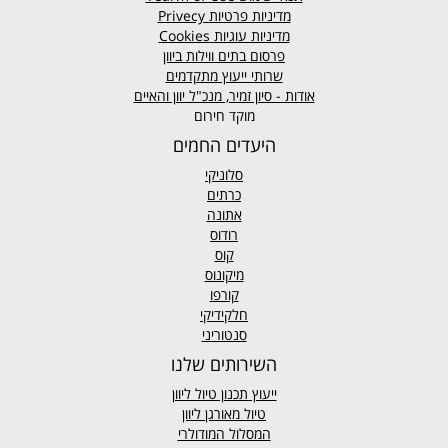
מדיניות פרטיות
Privecy
מדיניות עוגיות
Cookies
פרסום בתים ווילות ביוון
שרותי ייעוץ מתקדמים
אודות - סיון זמיר, מנכ"ל יוון והאיים
מוקד חירום
היעדים החמים
סלוניקי
כרתים
אתונה
רודוס
קוס
מיקונוס
קורפו
חלקידיקי
סנטוריני
השירותים שלנו
ייעוץ תכנון טיול ליוון
טיול מאורגן ליוון
המסלול המודולרי