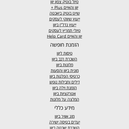
טיול בוטיק צפון יוון
יוון והאיים
Plus +
שייט בוטיק ביאכטה
ייעוץ שיווקי לעסקים
ייעוץ נדל"ן ביוון
טיולי תמריץ לעסקים
יוון והאיים Help Card
הזמנת חופשה
טיסות ליוון
השכרת רכב ביוון
מלונות ביוון
מונית ביוון
והסעות
כרטיסי הפלגות ביוון
דילים וחבילות נופש
הזמנת וילה ביוון
אטרקציות ביוון
המלצה על מלונות
מידע כללי
מזג אוויר
ביוון
יעדים בטיסה ישירה
השכרת יאכטה ביוון