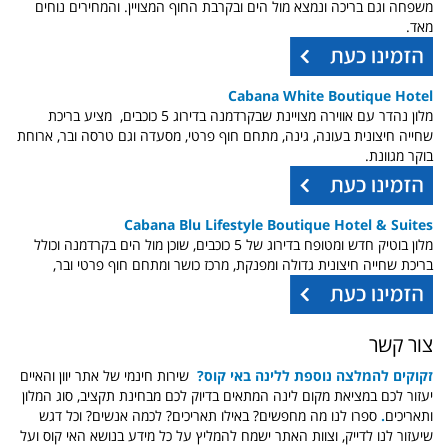
משפחה וגם בריכה ונמצא מול הים ובקרבת החוף המצויין. והמחירים נוחים
מאד.
Cabana White Boutique Hotel
מלון נהדר עם אווירה מצויינת שבקרדמנה בדירוג 5 כוכבים, מציע בריכת
שחייה חיצונית בעונה, גינה, מתחם חוף פרטי, מסעדה וגם טרסה ובר, ארוחת
בוקר מגוונת.
Cabana Blu Lifestyle Boutique Hotel & Suites
מלון בוטיק חדש ומטופח בדירוג של 5 כוכבים, שוכן מול הים בקרדמנה וכולל
בריכת שחייה חיצונית גדולה ומפנקת, מרכז כושר ומתחם חוף פרטי ובר,
צור קשר
זקוקים להמלצה נוספת ללינה באי קוס?
שירות חינמי של אתר יוון והאיים
יעזור לכם במציאת מקום לינה המתאים בדיוק לכם מבחינת תקציב, סוג המלון
ותאריכים
.
ספרו לנו מה מחפשים? באילו תאריכים? לכמה אנשים? וכל דגש
שיעזור לנו לדייק, וצוות האתר ישמח להמליץ על כל מידע בנושא האי קוס ועל