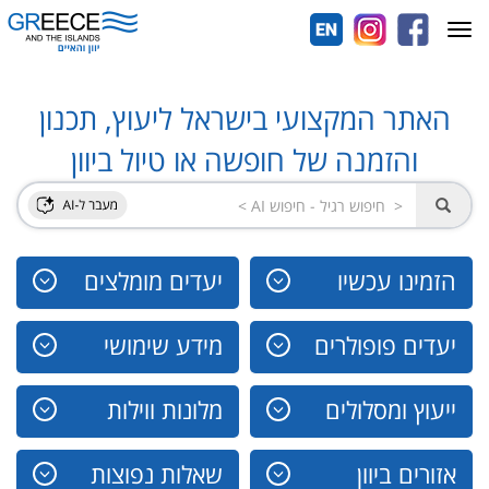
Toggle
navigation
האתר המקצועי בישראל ליעוץ, תכנון
והזמנה של חופשה או טיול ביוון
הזמינו עכשיו
יעדים מומלצים
יעדים פופולרים
מידע שימושי
ייעוץ ומסלולים
מלונות ווילות
אזורים ביוון
שאלות נפוצות