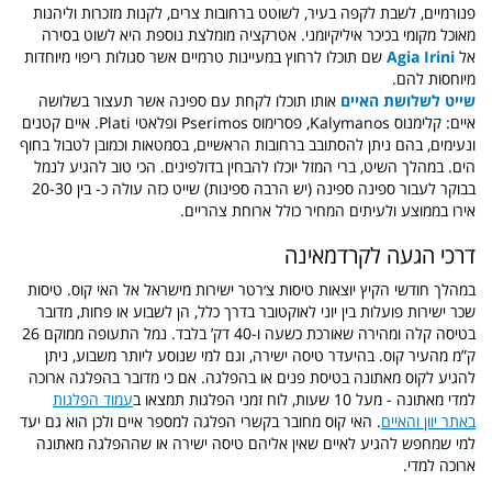
פנורמיים, לשבת לקפה בעיר, לשוטט ברחובות צרים, לקנות מזכרות וליהנות
מאוכל מקומי בכיכר איליקיומני.
אטרקציה מומלצת נוספת היא לשוט בסירה
אל
Agia Irini
שם תוכלו לרחוץ במעיינות טרמיים אשר סגולות ריפוי מיוחדות
מיוחסות להם.
שייט לשלושת האיים
אותו תוכלו לקחת עם ספינה אשר תעצור בשלושה
איים: קלימנוס Kalymanos, פסרימוס Pserimos ופלאטי Plati. איים קטנים
ונעימים, בהם ניתן להסתובב ברחובות הראשיים, בסמטאות וכמובן לטבול בחוף
הים. במהלך השיט, ברי המזל יוכלו להבחין בדולפינים. הכי טוב להגיע לנמל
בבוקר לעבור ספינה ספינה (יש הרבה ספינות) שייט כזה עולה כ- בין 20-30
אירו בממוצע ולעיתים המחיר כולל ארוחת צהריים.
דרכי הגעה לקרדמאינה
במהלך חודשי הקיץ יוצאות טיסות צ׳רטר ישירות מישראל אל האי קוס. טיסות
שכר ישירות פועלות בין יוני לאוקטובר בדרך כלל, הן לשבוע או פחות, מדובר
בטיסה
קלה ומהירה שאורכת כשעה ו-40 דק’ בלבד. נמל התעופה ממוקם 26
ק”מ מהעיר קוס.
בהיעדר טיסה ישירה, וגם למי שנוסע ליותר משבוע, ניתן
להגיע לקוס מאתונה בטיסת פנים או בהפלגה. אם כי מדובר בהפלגה ארוכה
למדי מאתונה - מעל 10 שעות, לוח זמני הפלגות תמצאו ב
עמוד הפלגות
באתר יוון והאיים
. האי קוס מחובר בקשרי הפלגה למספר איים ולכן הוא גם יעד
למי שמחפש להגיע לאיים שאין אליהם טיסה ישירה או שההפלגה מאתונה
ארוכה למדי.