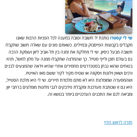
שי לי קסטרו
נותנת יד חשובה וטובה במענה לכל הפניות הרבות שאנו
מקבלים בקבוצות הפייסבוק ובמיילים. כשאתם פונים עם שאלה חשוב שתקבלו
תשובה מבעל ניסיון. שי לי מחלקת את זמנה בין תל-אביב ליוון ועוסקת הרבה
גם בעולם תוכן ולייף סטייל. כך שהמלצה שתקבלו ממנה על מלון למשל, תהיו
בטוחים שהוא נבחן בסטנדרטים מחמירים אחרי שהיא וידאה שהמצעים לבנים
ורכים ושאין וילונות ויסקוזה או שטיח מקיר לקיר ששם מאז האייטיז.
ושהמסעדה שמומלצת היא לא סתם מלכודת תיירים. שי לי היא מלכת הסטייל,
היא גם זו שכותבת מעדכנת ומקבלת פידבקים לגבי מלונות מומלצים ברחבי יוון
ומביאה לכם את התכנים העדכניים ביותר בנושא זה.
חזרה לראש הדף