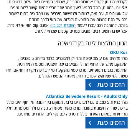
לקרדמנה ניתן לקחת אוטובוס מהבירה, שנוסע פעמיים ביום, עלות כרטיסים
3.5 יורו. במונית, תוכל להגיע ליעך מהר יותר מבלי להיות קשור ללוח זמנים
של אוטובוסים, עם זאת, לנוחות ולגמישות מירבית
אנו ממליצים בחום לשכור
רכב על מנת למצות את החופשה ולגלות את האי בדרך הנוחה
ביותר.
להזמנת רכב עברו לעמוד
השכרת רכב ביוון
אמנם קוס הוא אי לא גדול,
אבל
יש בו חופים רבים וטובים וכפרים קטנים שכדאי לגלות.
מגוון המלצות לינה בקרדמאינה
OKU Kos
מלון מדהים עם עיצוב יפיפה ומדוייק למבוגרים בלבד בדירוג 5 כוכבים ,
הממוקם ממש על החוף החולי ומציע בריכה חיצונית ומסעדה מודרנית
המוקפת בגנים מטופחים, מרכז ספא מושקע הכולל בריכה מקורה וחמאם, חדר
כושר. למי שמחפש איכות, הרחק מאתרי הנופש הגדולים.
Atlantica Belvedere Resort - Adults Only
מלון בדירוג 5 כוכבים גם למבוגרים בלבד, ממוקם בקרדמנה על חוף הים וכולל
בריכת שחייה חיצונית בעונה, מרכז כושר, מסעדה, גינה גדולה ומטופחת, חלק
מהיחידות במקום האירוח כוללות טרסה עם נוף לים, החדרים ממוזגים.