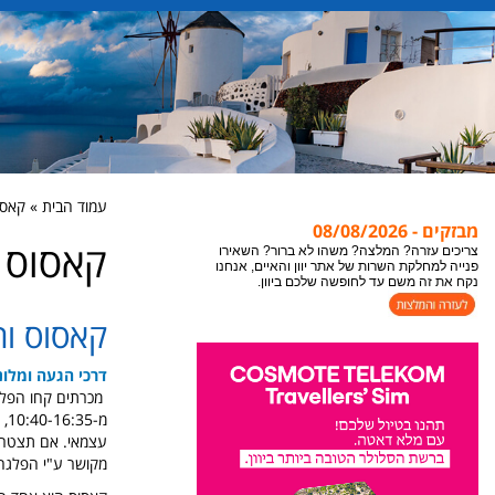
אתר יוון והאיים מתעדכן במידע חדש כל הזמן, לקבלת
עמוד הבית » קאסוס os
המידע העדכני ביותר לעמוד בו אתם נמצאים או
מבזקים - 08/08/2026
צופים, מומלץ לבצע ריפרש לעמוד "רענון".
קאסוס kasos
צריכים עזרה? המלצה? משהו לא ברור? השאירו
פנייה למחלקת השרות של אתר יוון והאיים, אנחנו
נקח את זה משם עד לחופשה שלכם ביוון.
קאסוס וה
דרכי הגעה ומלונ
מכרתים קחו הפלג
מ-10:40-16:35, ניתן להגיע מהפלגה גם מהאי קאפטוס. השלב הבא מלונות באי, ראו עמוד הבא
עצמאי. אם תצטרכו
מקושר ע"י הפלגה 