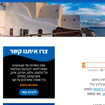
1%
 זה -
Israeli
רו כרתים.
 בדרך כלל
 בקאסוס
והזמינו
ן.
האי קאסוס