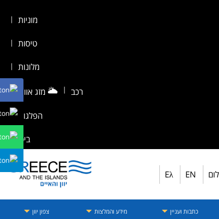
מוניות
|
טיסות
|
מלונות
|
🌥️
|
רכב
מזג אוויר
|
הפלגות
|
ביטוח
לום
EN
Eλ
כתבות ועניין
מידע והמלצות
צפון יוון