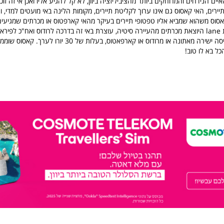
ים הנידחים והמרוחקים ביותר מהציביליזציה ביוון, לא קל להגיע אליו ואכן אי זה זו
רים, האי קאסוס גם אינו ערוך לקליטת תיירים, מקומות הלינה באי מועטים למדי, ו
סוס משהוא שמביא אליו טפטופי תיירים בעיקר מהאי קארפטוס או מכרתים שמגיעים אל
מעברות של חברת lane היוצאת מכרתים מהעיירה סיטיה, עוצרת באי זה בדרכה לרודוס ואח"כ לפיר
ישירה מאתונה או מרודוס או קארפאטוס, בעלות של 30 יורו לערך.
קאסוס שוממת
ל בא לו טוב!