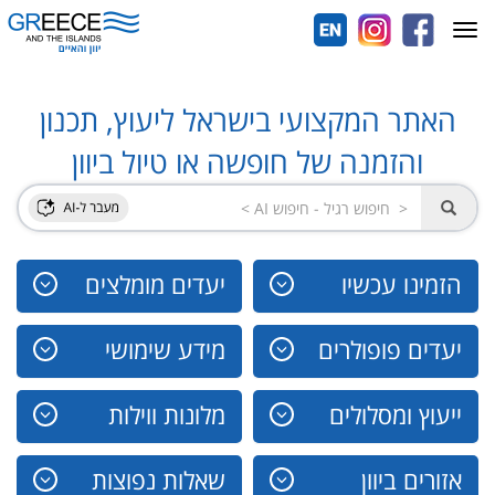
Toggle
navigation
האתר המקצועי בישראל ליעוץ, תכנון
והזמנה של חופשה או טיול ביוון
הזמינו עכשיו
יעדים מומלצים
יעדים פופולרים
מידע שימושי
ייעוץ ומסלולים
מלונות ווילות
אזורים ביוון
שאלות נפוצות