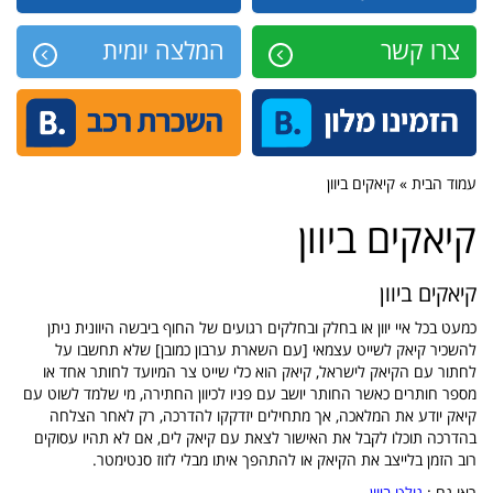
צרו קשר
המלצה יומית
עמוד הבית » קיאקים ביוון
קיאקים ביוון
קיאקים ביוון
כמעט בכל איי יוון או בחלק ובחלקים רגועים של החוף ביבשה היוונית ניתן
להשכיר קיאק לשייט עצמאי [עם השארת ערבון כמובן] שלא תחשבו על
לחתור עם הקיאק לישראל, קיאק הוא כלי שייט צר המיועד לחותר אחד או
מספר חותרים כאשר החותר יושב עם פניו לכיוון החתירה, מי שלמד לשוט עם
קיאק יודע את המלאכה, אך מתחילים יזדקקו להדרכה, רק לאחר הצלחה
בהדרכה תוכלו לקבל את האישור לצאת עם קיאק לים, אם לא תהיו עסוקים
רוב הזמן בלייצב את הקיאק או להתהפך איתו מבלי לזוז סנטימטר.
ראו גם :
גולט ביוון