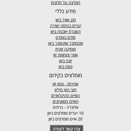
המלצה על מלונות
מידע כללי
מזג אוויר
ביוון
יעדים בטיסה ישירה
השכרת יאכטה ביוון
סולם בופורט
ספטמבר אוקטובר ביוון
מוסיקה יוונית
אזורי ומחוזות יוון
יוגה ביוון
פסח ביוון
מומלצים בקידום
אפירוס
- צפון יוון
חצי האי פיליון
האיים הקיקלאדים
האיים הסארונים
אלונדה - כרתים
10 יעדים מומלצים ביוון
20 איים מומלצים ביוון