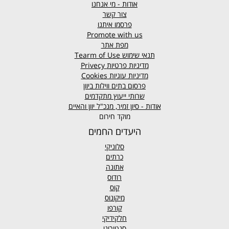
אודות - מי אנחנו
צור קשר
פרסמו איתנו
Promote with us
מפת אתר
תנאי שימוש
Tearm of Use
מדיניות פרטיות
Privecy
מדיניות עוגיות
Cookies
פרסום בתים ווילות ביוון
שרותי ייעוץ מתקדמים
אודות - סיון זמיר, מנכ"ל יוון והאיים
מוקד חירום
היעדים החמים
סלוניקי
כרתים
אתונה
רודוס
קוס
מיקונוס
קורפו
חלקידיקי
סנטוריני