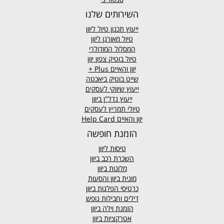
השירותים שלנו
ייעוץ תכנון טיול ליוון
טיול מאורגן ליוון
המסלול המודולרי
טיול בוטיק צפון יוון
יוון והאיים
Plus +
שייט בוטיק ביאכטה
ייעוץ שיווקי לעסקים
ייעוץ נדל"ן ביוון
טיולי תמריץ לעסקים
יוון והאיים Help Card
הזמנת חופשה
טיסות ליוון
השכרת רכב ביוון
מלונות ביוון
מונית ביוון
והסעות
כרטיסי הפלגות ביוון
דילים וחבילות נופש
הזמנת וילה ביוון
אטרקציות ביוון