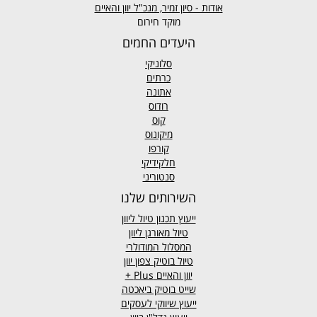
אודות - סיון זמיר, מנכ"ל יוון והאיים
מוקד חירום
היעדים החמים
סלוניקי
כרתים
אתונה
רודוס
קוס
מיקונוס
קורפו
חלקידיקי
סנטוריני
השירותים שלנו
ייעוץ תכנון טיול ליוון
טיול מאורגן ליוון
המסלול המודולרי
טיול בוטיק צפון יוון
יוון והאיים
Plus +
שייט בוטיק ביאכטה
ייעוץ שיווקי לעסקים