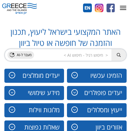
Toggle
navigation
האתר המקצועי בישראל ליעוץ, תכנון
והזמנה של חופשה או טיול ביוון
הזמינו עכשיו
יעדים מומלצים
יעדים פופולרים
מידע שימושי
ייעוץ ומסלולים
מלונות ווילות
אזורים ביוון
שאלות נפוצות