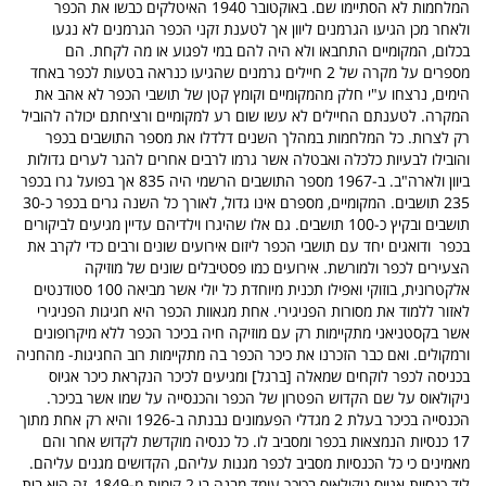
המלחמות לא הסתיימו שם. באוקטובר 1940 האיטלקים כבשו את הכפר
ולאחר מכן הגיעו הגרמנים ליוון אך לטענת זקני הכפר הגרמנים לא נגעו
בכלום, המקומיים התחבאו ולא היה להם במי לפגוע או מה לקחת. הם
מספרים על מקרה של 2 חיילים גרמנים שהגיעו כנראה בטעות לכפר באחד
הימים, נרצחו ע"י חלק מהמקומיים וקומץ קטן של תושבי הכפר לא אהב את
המקרה. לטענתם החיילים לא עשו שום רע למקומיים ורציחתם יכולה להוביל
רק לצרות. כל המלחמות במהלך השנים דלדלו את מספר התושבים בכפר
והובילו לבעיות כלכלה ואבטלה אשר גרמו לרבים אחרים להגר לערים גדולות
ביוון ולארה"ב. ב-1967 מספר התושבים הרשמי היה 835 אך בפועל גרו בכפר
235 תושבים. המקומיים, מספרם אינו גדול, לאורך כל השנה גרים בכפר כ-30
תושבים ובקיץ כ-100 תושבים. גם אלו שהיגרו וילדיהם עדיין מגיעים לביקורים
בכפר ודואגים יחד עם תושבי הכפר ליזום אירועים שונים ורבים כדי לקרב את
הצעירים לכפר ולמורשת. אירועים כמו פסטיבלים שונים של מוזיקה
אלקטרונית, בוזוקי ואפילו תכנית מיוחדת כל יולי אשר מביאה 100 סטודנטים
לאזור ללמוד את מסורות הפניגירי. אחת מגאוות הכפר היא חגיגות הפניגירי
אשר בקסטניאני מתקיימות רק עם מוזיקה חיה בכיכר הכפר ללא מיקרופונים
ורמקולים. ואם כבר הזכרנו את כיכר הכפר בה מתקיימות רוב החגיגות- מהחניה
בכניסה לכפר לוקחים שמאלה [ברגל] ומגיעים לכיכר הנקראת כיכר אגיוס
ניקולאוס על שם הקדוש הפטרון של הכפר והכנסייה על שמו אשר בכיכר.
הכנסייה בכיכר בעלת 2 מגדלי הפעמונים נבנתה ב-1926 והיא רק אחת מתוך
17 כנסיות הנמצאות בכפר ומסביב לו. כל כנסיה מוקדשת לקדוש אחר והם
מאמינים כי כל הכנסיות מסביב לכפר מגנות עליהם, הקדושים מגנים עליהם.
ליד כנסיית אגיוס ניקולאוס בכיכר עומד מבנה בן 2 קומות מ-1849, זה הוא בית