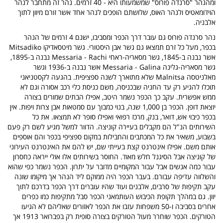
ומהנהר "סרנדה פורוס" שמשמעותו היא - 40 זרמים. נהר זה מתחבר לנהר
הוידומאטיס ולנהר האוס, שלושתם הופכים לנהר אחד אשר זורם מיוון לתוך
אלבניה.
נהר סרנדה פורוס גם עובר דרך הכפר ומסביבו, ישנם 4 זרמים של הנהר
בכפר, מעל כל זרם תמצאו גם גשר אבן היסטורי. גשר מיטסאדיקו Mitsadiko
אשר נבנה ב-1845, גשר מסאריה-ראחי Messaria - Rachi נבנה ב-1895,
גשר מסאריה-גלינה Messaria - Galina אשר נבנה ב-1936 וגשר
מאלניטסה Malnitsa שלא מתוארך לשנה ספציפית. בהגעה לקסטניאני
תוכלו להגיע רק עד החניה שבכניסה, משם כניסת כלי רכב אסורה וגם לא
ממש אפשרית. עקב כך הכפר נשמר היטב, אפילו הבתים שמורים בצורה
יוצאת דופן. הכפר בן 1,000 שנה, בנוי כמבוך עם סמטאות אבן צרות ויפות. אין
בכפר כיבוי אש, דואר, בנק, מרכז רפואי ואפילו סופר לא תמצאו. את כל
השירותים הנ"ל הם מקבלים בעיירה קוניצה. הדוור למשל מגיע לשם רק פעם
בשבוע, משאיר את כל המכתבים והחבילות במקום ספציפי בכפר והם אוספים
אותם משם. אפילו אינטרנט קצת בעייתי שם, יש להם את האינטרנט העירוני
של קוניצה אבל הסיגנל חלש מאוד. החוסר בשירותים אלו אולי ייראה כחסרון
עבור כמה אנשים אבל עבור המקומיים מדובר על יתרון. הכפר נשמר כפי שהוא
והשלווה עדיפה עבורם. בעבר הכפר היה ממוקם ליד הנהר אך מיקומו שונה
עקב תקיפות של סרבים, אלבנים ועוד שהיו עוברים דרך הכפר בדרכם לתוך
יוון. גם במהלך תקופת הכיבוש העותמאני הכפר סבל מתקיפות כמו כפרים
אחרים בסביבה ו-50 משפחות עזבו את הכפר לאזורים שאליהם לא הגיעו
הטורקים. הכפר שוחרר מעול הטורקים בצורה סופית רק בפברואר 1913 אך