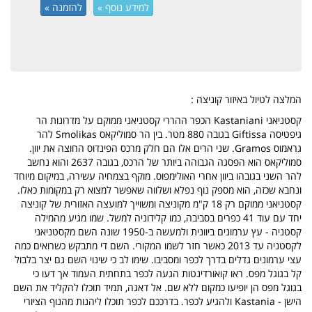
למידע נוסף »
להזמנה »
המלצה לטיול באיזור קוניצה :
קסטניאני Kastaniani הכפר ההררי קסטניאני ממוקם על מדרונות הר
גיפטיסה Giftissa בגובה 880 מטר. בין הר סמוליקאס Smolikas להר
גראמוס Gramos. שני הרים אלו הם חלק מרכס הפינדוס החוצה את יוון.
סמוליקאס הוא הפסגה הגבוהה ביותר של הרכס, בגובה 2637 והוא נחשב
להר השני בגובהו ביוון אחרי האולימפוס. מוקף בצמחיה עשירה, במיקום מיוחד
ונחבא שכזה, הוא מספק נוף נפלא ושלווה שאפשר למצוא רק במקומות כאלו.
קסטניאני ממוקם רק 18 ק"מ מקוניצה ומשוייך למועצה האזורית של קוניצה
יחד עם עוד 41 כפרים בסביבה, כמו קלידוניה למשל. שמו מגיע מהמילה
קסטניה - עץ ערמונים ביוונית ולמעשה ב-1950 שונה השם מקסטניאני
לקסטניה עד 2013 כאשר חזר לשמו המקורי. השם די מתבקש כשרואים כמה
עצי ערמונים גדלים בדרך לכפר ומסביבו. שימו לב כי שינוי השם גם יצר בלבול
קל בגוגל מפס. ראו קואורדינטות הגעה לכפר בתחתית העמוד אך דעו כי
בגוגל מפס הן יופיעו כמקום ללא שם. אל דאגה, תמיד תוכלו להקליד את השם
הישן - Kastania ולהגיע לכפר. בדרככם לכפר תוכלו ליהנות מהנוף הציורי