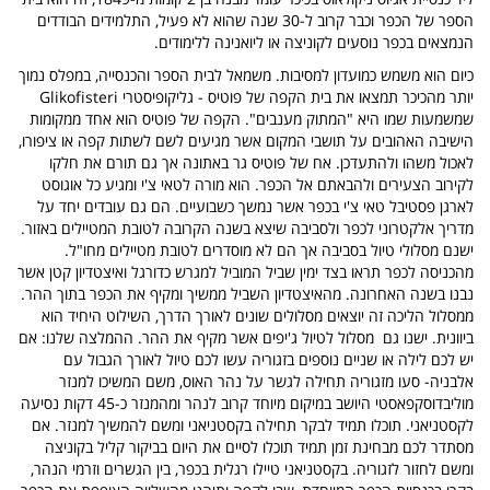
הספר של הכפר וכבר קרוב ל-30 שנה שהוא לא פעיל, התלמידים הבודדים
הנמצאים בכפר נוסעים לקוניצה או ליואנינה ללימודים.
כיום הוא משמש כמועדון למסיבות. משמאל לבית הספר והכנסייה, במפלס נמוך
יותר מהכיכר תמצאו את בית הקפה של פוטיס - גליקופיסטרי Glikofisteri
שמשמעות שמו היא "המתוק מענבים". הקפה של פוטיס הוא אחד ממקומות
הישיבה האהובים על תושבי המקום אשר מגיעים לשם לשתות קפה או ציפורו,
לאכול משהו ולהתעדכן. אח של פוטיס גר באתונה אך גם תורם את חלקו
לקירוב הצעירים ולהבאתם אל הכפר. הוא מורה לטאי צ'י ומגיע כל אוגוסט
לארגן פסטיבל טאי צ'י בכפר אשר נמשך כשבועיים. הם גם עובדים יחד על
מדריך אלקטרוני לכפר ולסביבה שיצא בשנה הקרובה לטובת המטיילים באזור.
ישנם מסלולי טיול בסביבה אך הם לא מוסדרים לטובת מטיילים מחו"ל.
מהכניסה לכפר תראו בצד ימין שביל המוביל למגרש כדורגל ואיצטדיון קטן אשר
נבנו בשנה האחרונה. מהאיצטדיון השביל ממשיך ומקיף את הכפר בתוך ההר.
ממסלול הליכה זה יוצאים מסלולים שונים לאורך הדרך, השילוט היחיד הוא
ביוונית. ישנו גם מסלול לטיול ג'יפים אשר מקיף את ההר. ההמלצה שלנו: אם
יש לכם לילה או שניים נוספים בזגוריה עשו לכם טיול לאורך הגבול עם
אלבניה- סעו מזגוריה תחילה לגשר על נהר האוס, משם המשיכו למנזר
מוליבדוסקפאסטי היושב במיקום מיוחד קרוב לנהר ומהמנזר כ-45 דקות נסיעה
לקסטניאני. תוכלו תמיד לבקר תחילה בקסטניאני ומשם להמשיך למנזר. אם
מסתדר לכם מבחינת זמן תמיד תוכלו לסיים את היום בביקור קליל בקוניצה
ומשם לחזור לזגוריה. בקסטניאני טיילו רגלית בכפר, בין הגשרים וזרמי הנהר,