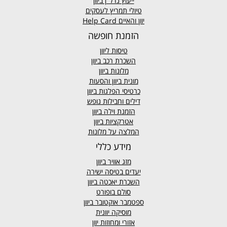
ייעוץ נדל"ן ביוון
טיולי תמריץ לעסקים
יוון והאיים Help Card
הזמנת חופשה
טיסות ליוון
השכרת רכב ביוון
מלונות ביוון
מונית ביוון
והסעות
כרטיסי הפלגות ביוון
דילים וחבילות נופש
הזמנת וילה ביוון
אטרקציות ביוון
המלצה על מלונות
מידע כללי
מזג אוויר
ביוון
יעדים בטיסה ישירה
השכרת יאכטה ביוון
סולם בופורט
ספטמבר אוקטובר ביוון
מוסיקה יוונית
אזורי ומחוזות יוון