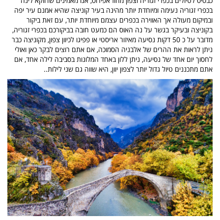
כבסיס לטיולים בכפרי זגוריה וצפון מחוז אפירוס, אנו מאמינים שדווקא לינה
בכפרי זגוריה נעימה ומיוחדת יותר מהינה בעיר קוניצה שהיא אמנם עיר יפה
ובמיקום מעולה אך האווירה בכפרים עצמם מיוחדת יותר, עם זאת ביקור
בקוניצה ובעיקר בגשר על נה האוס הם כמעט חובה בביקורכם בכפרי זגוריה,
מדובר על כ 50 דקות נסיעה מאיזור אריסטי או פפיגו לכיוון צפון, מקוניצה כבר
ניתן לראות את ההרים של אלבניה הסמוכה, אם אתם רוצים לבקר כאן ואולי
לחסוך יום אחד של נסיעה, ניתן ללון באחד המלונות בסביבה לילה אחד, אם
אתם מתכננים טיול גדול יותר לצפון יוון, היא שווה גם שני לילות..