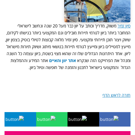
סיון זמיר
משווק, מדריך וכותב על יוון כבר מעל 20 שנה ונחשב לישראלי
המחובר ביותר ביוון לגורמי תיירות מובילים וגם המקצועי ביותר בגישתו לקידום,
שיווק ויצור תוכן תיירותי ומקצועי. סיון זמיר מלווה קבוצות לטיולי בוטיק בצפון יוון,
מייעץ למטיילים ביוון ומייעץ לגורמי תיירות בנושאי מיתוג ושיווק תיורות מישראל
ליוון. אחד היתרונות הגדולים שלו זה שהוא מצוי בשטח, ביוון עצמה כל השנה
ומנהל את הפרוייקט הזה שנקרא
אתר יוון והאיים
אתר המידע וההמלצות
הגדול והמקצועי בישראל לתכנון והזמנה של חופשה וטיול ביוון.
חזרה לראש הדף