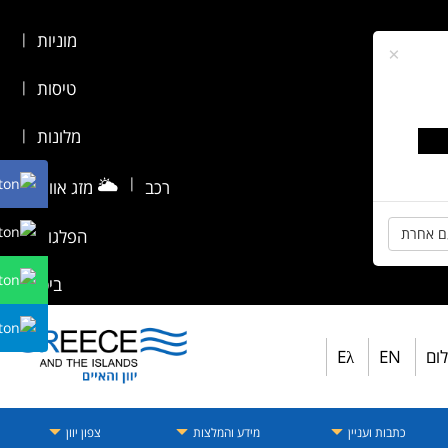
מוניות
|
×
טיסות
|
מלונות
|
🌥️
|
רכב
מזג אוויר
|
ם אחרת
הפלגות
|
ביטוח
לום
EN
Eλ
כתבות ועניין
מידע והמלצות
צפון יוון