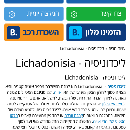
צרו קשר
המלצה יומית
עמוד הבית » ליכדוניסיה - Lichadonisia
ליכדוניסיה - Lichadonisia
ליכדוניסיה - Lichadonisia
ליכדוניסיה
- Lichadonisia היא לגונה המשלבת מספר איונים קטנים והיא
מצוייה סמוך לחלק הצפון מערבי של האי
אוויה
.
למי מבינכם המטיילים צפונה
מאתונה לאורך הגדה המזרחית של היבשת, למשל אם אתם בדרך מאתונה
ל
חצי האי פיליון
או ההיפך זו בהחלט יכולה להיות אחלה של אטרקציה לכמה
שעות, וכמובן למי שמגיע לבקר באי אוויה.
לליכדוניסיה ניתן להגיע מצדה של
היבשת, בהפלגה היוצאת מ
קמנה וורלה
או לחלופין מהעיירה קאבוס ב
חלקו
הצפוני של האי אוויה
.
ההפלגות מתקיימות החל מחודש מאי ועד לסוף
ספטמבר.
מהעיירה קאבוס באוויה, יציאה ראשונה ב10:00 ובכל חצי שעה