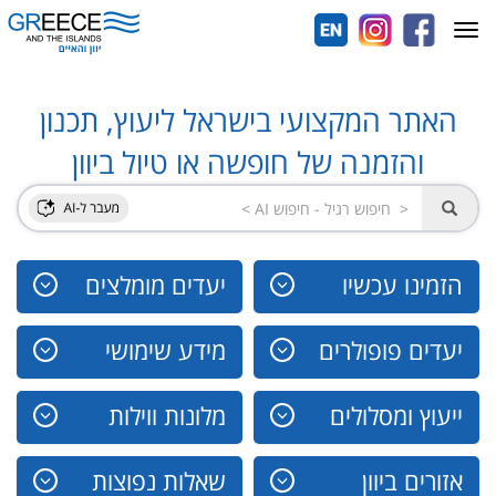
Toggle
navigation
האתר המקצועי בישראל ליעוץ, תכנון
והזמנה של חופשה או טיול ביוון
הזמינו עכשיו
יעדים מומלצים
יעדים פופולרים
מידע שימושי
ייעוץ ומסלולים
מלונות ווילות
אזורים ביוון
שאלות נפוצות