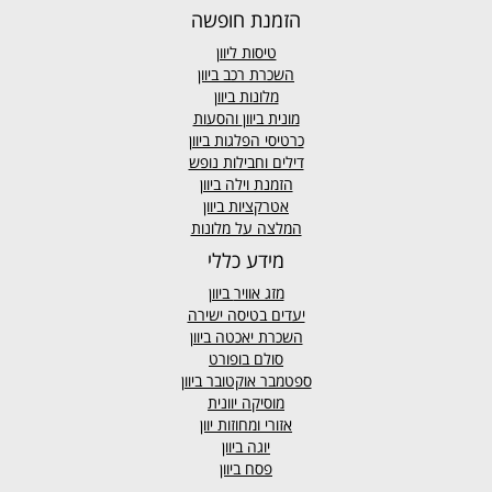
הזמנת חופשה
טיסות ליוון
השכרת רכב ביוון
מלונות ביוון
מונית ביוון
והסעות
כרטיסי הפלגות ביוון
דילים וחבילות נופש
הזמנת וילה ביוון
אטרקציות ביוון
המלצה על מלונות
מידע כללי
מזג אוויר
ביוון
יעדים בטיסה ישירה
השכרת יאכטה ביוון
סולם בופורט
ספטמבר אוקטובר ביוון
מוסיקה יוונית
אזורי ומחוזות יוון
יוגה ביוון
פסח ביוון