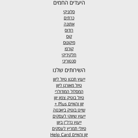
היעדים החמים
סלוניקי
כרתים
אתונה
רודוס
קוס
מיקונוס
קורפו
חלקידיקי
סנטוריני
השירותים שלנו
ייעוץ תכנון טיול ליוון
טיול מאורגן ליוון
המסלול המודולרי
טיול בוטיק צפון יוון
יוון והאיים
Plus +
שייט בוטיק ביאכטה
ייעוץ שיווקי לעסקים
ייעוץ נדל"ן ביוון
טיולי תמריץ לעסקים
יוון והאיים Help Card