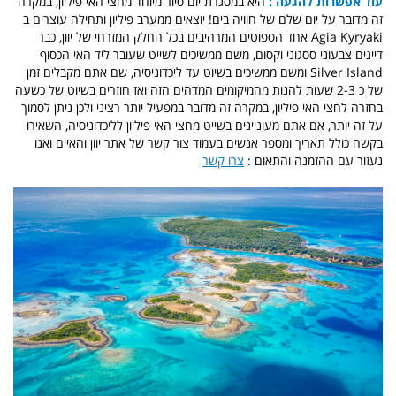
עוד אפשרות להגעה :
היא במסגרת יום סיור מיוחד מחצי האי פיליון, במקרה
זה מדובר על יום שלם של חוויה בים! יוצאים ממערב פיליון ותחילה עוצרים ב
Agia Kyryaki אחד הספוטים המרהיבים בכל החלק המזרחי של יוון, כבר
דייגים צבעוני ססגוני וקסום, משם ממשיכים לשייט שעובר ליד האי הכסוף
Silver Island ומשם ממשיכים בשיוט עד ליכדוניסיה, שם אתם מקבלים זמן
של כ 2-3 שעות להנות מהמיקומים המדהים הזה ואז חוזרים בשיוט של כשעה
בחזרה לחצי האי פיליון, במקרה זה מדובר במפעיל יותר רציני ולכן ניתן לסמוך
על זה יותר, אם אתם מעוניינים בשייט מחצי האי פיליון לליכדוניסיה, השאירו
בקשה כולל תאריך ומספר אנשים בעמוד צור קשר של אתר יוון והאיים ואנו
נעזור עם ההזמנה והתאום :
צרו קשר