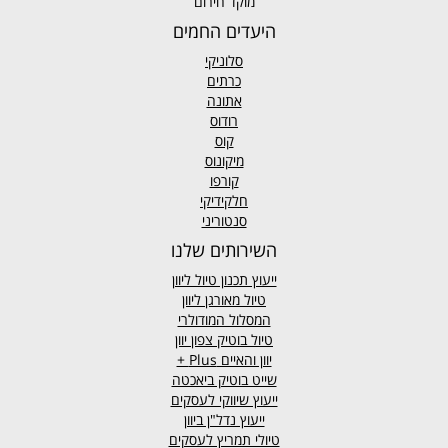
מוקד חירום
היעדים החמים
סלוניקי
כרתים
אתונה
רודוס
קוס
מיקונוס
קורפו
חלקידיקי
סנטוריני
השירותים שלנו
ייעוץ תכנון טיול ליוון
טיול מאורגן ליוון
המסלול המודולרי
טיול בוטיק צפון יוון
יוון והאיים
Plus +
שייט בוטיק ביאכטה
ייעוץ שיווקי לעסקים
ייעוץ נדל"ן ביוון
טיולי תמריץ לעסקים