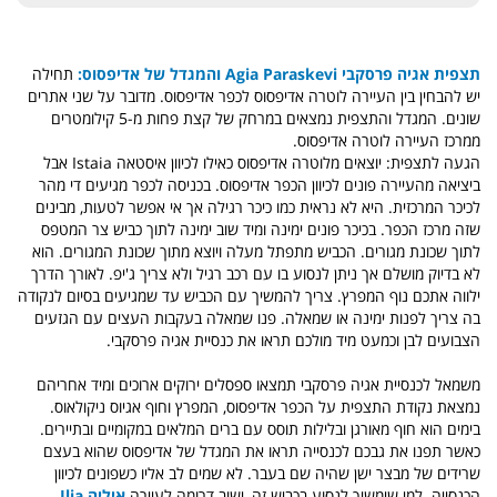
תצפית אגיה פרסקבי Agia Paraskevi והמגדל של אדיפסוס:
תחילה
יש להבחין בין
העיירה לוטרה אדיפסוס לכפר אדיפסוס. מדובר על שני אתרים
שונים. המגדל והתצפית נמצאים במרחק של קצת פחות מ-5 קילומטרים
ממרכז העיירה לוטרה אדיפסוס.
הגעה לתצפית: יוצאים מלוטרה אדיפסוס כאילו לכיוון איסטאה Istaia אבל
ביציאה מהעיירה פונים לכיוון הכפר אדיפסוס. בכניסה לכפר מגיעים די מהר
לכיכר המרכזית. היא לא נראית כמו כיכר רגילה אך אי אפשר לטעות, מבינים
שזה מרכז הכפר. בכיכר פונים ימינה ומיד שוב ימינה לתוך כביש צר המטפס
לתוך שכונת מגורים. הכביש מתפתל מעלה ויוצא מתוך שכונת המגורים. הוא
לא בדיוק מושלם אך ניתן לנסוע בו עם רכב רגיל ולא צריך ג'יפ. לאורך הדרך
ילווה אתכם נוף המפרץ. צריך להמשיך עם הכביש עד שמגיעים בסיום לנקודה
בה צריך לפנות ימינה או שמאלה. פנו שמאלה בעקבות העצים עם הגזעים
הצבועים לבן וכמעט מיד מולכם תראו את כנסיית אגיה פרסקבי.
משמאל לכנסיית אגיה פרסקבי תמצאו ספסלים ירוקים ארוכים ומיד אחריהם
נמצאת נקודת התצפית על הכפר אדיפסוס, המפרץ וחוף אגיוס ניקולאוס.
בימים הוא חוף מאורגן ובלילות תוסס עם ברים המלאים במקומיים ובתיירים.
כאשר תפנו את גבכם לכנסייה תראו את המגדל של אדיפסוס שהוא בעצם
שרידים של מבצר ישן שהיה שם בעבר. לא שמים לב אליו כשפונים לכיוון
הכנסייה. למי שימשיך לנסוע בכביש זה, ישוב דרומה לעיירה
איליה Ilia.