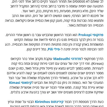
לב שאתם לא מפספסים את תמרור העצור הקיים כרחוב אחד לפני הים,
התנועה שם יחסית עמוסה כי מדובר ברחוב מרכזי [הרחוב המקביל לרחוב
שליד הים], מלא בחנויות, מסעדות, בית מרקחת, בנק, דואר ועוד.
אל תיכנסו לרחוב המרכזי, פשוט המשיכו לרחוב של הים, החנו את הרכב
ותמצאו כמה טברנות ובתי קפה, מעגן קטן ואת כנסיית אגיוס ניקולאוס. כנראה
הכנסייה הכי מצולמת באזור.
פרוקופי Prokopi
הוא הכפר הראשון שהכביש עובר בו ראשון אחרי ההרים.
בכפר זה ניתן לבקר בכנסיית סנט ג'ון הרוסי ולראות את עצמות הקדוש
המשומרות בארון קבורה והן
כמה מחנויות היצירה המקיפות את הכנסייה.
רגע
לפני הכניסה לכפר פנייה ימינה ל-
פילי
Pili
, נמל דייגים קטן.
הדרך מפרוקופי ל
מדודהי Madoudhi
עוקבת מקרוב אחר נהר הקיראס
(Kireas). זוהי דרך יפה של עצים עם דוכני פירות קטנים וכמה בתי קפה
לעצירות. ממש בסמוך לכביש נמצא עץ מייפל ותיק וגדול מאוד, כמו כן ישנם
מספר רציפים ישנים שהפכו למוצפים והפכו לאגמים אך קשה להגיע אליהם
ללא רכב ארבע על ארבע. במאדודי הדרך מתעקלת שמאלה ואל עבר הצד
המערבי של האי. בצומת זה ניתן גם לקחת את הכביש ל
קימאסי Kimasi
שהיא עיירת נמל קטנה. ממש אחרי הכפר יש עוד פנייה אפשרית שמאלה
שתיקח אתכם לרציפים מוצפים יותר ושוב יש צורך בהנעת ארבע גלגלים.
כעת הדרך מטפסת דרך הכפר
קירינתוס
Kirinthos
הבנוי על שפת ערוץ
קטן ואחרי הכפר הדרך נכנסת לישורת ארוכה וכאן נכנסים לכביש הטבעת