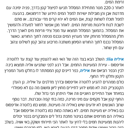
זרימת המים.
לאחר כ-220 מטר מתחילת המסלול תגיעו לפיצול קטן בדרך, פניה ימינה עם
מדרגות אבן והן מובילות ישירות למפל המים הידוע של דרימונאס. בהגעה
למפל תוכלו לשחות קצת, אם המים לא יהיו קרים מדי עבורכם.. או סתם
לשבת לנוח וליהנות מזרימת המים. לאחר מכן אפשר לחזור למעלה ולהמשיך
את המסלול. בהמשך המסלול תמצאו עוד מפל צידי וזרימת מים לאורך הדרך.
חלק מהמסלול מרוחק יותר מערוץ המים ונכנס פנימה לתוך החורש. כאשר
המסלול נכנס לתוך החורש הסימון משתנה מריבוע צהוב קטן לשילוט צהוב
עם חץ שחור.
איליה Ilia:
השלב הבא בצד הזה של האי הוא להצפין עוד קצת עד ללוטרה
אדיפסוס - עיירת המעיינות החמים. אבל רגע לפני שתגיעו אליה תמצאו בינה
לבין הכפר רוביאס את
איליה
, כפר דייגים קטן המסתתר לו בחלקו מעל המפרץ
הקטן וחלקו ליד החוף.
כולם ממהרים להגיע ללוטרה אדיפסוס ובדרך מדלגים על איליה. גן העדן
הקטנצ'יק הזה לא ממש ידוע לתיירים מחוץ ליוון ומשום מה גם לא פופולרי
במיוחד אצל התיירים היווניים וזה אולי היתרון הכי גדול שלו.
החוף קטן אבל מקסים עם מיני מרינה, כמה בתי קפה וטברנות. דבר נוסף
שרוב האנשים לא יודעים שיש באיליה זה מעיינות. ממש כמו בלוטרה אדיפסוס
גם באיליה יש מעיינות חמים. לא באותה כמות כמו בלוטרה אדיפסוס אבל
באיליה הם מזרימים אותם בצינור מתכת גדול לים והמבקרים בכפר יכולים
ליהנות ממעיינות חמים בלי לרוץ עד לאתר הכי תיירותי ושוקק באי אוויה. בשלב
הזה נזכיר שציינו אודות מספר דרכי הגעה לצפון האי. למי מבינכם שאינו