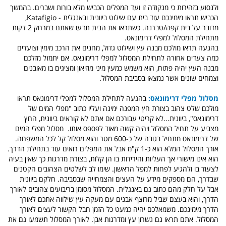
ולנסוע בזהירות כי מנקודה זו ועד המפלים הכביש מלא בורות ושברים. בהמשך
הכביש תראו מימינכם עוד בית עם שילוט ביוונית ובאנגלית - Katafigio,
מדובר על בית קפה/טברנה. כשתראו את הבית תדעו שאתם במרחק 2 דקות
מתחילת המסלול למפלי דרימונאס.
בהגעה תראו מולכם מבנה עץ ושילוט גדול, מחנים את הרכב מימין וצועדים
כמה צעדים אחורה לתחילת המסלול למפלי דרימונאס. אם יתמזל מזלכם
מבנה העץ יהיה פתוח, הוא משמש כמעין מיני מוזיאון ומציגים בו מאובנים
וצמחים שונים אשר נמצאו בסביבת המסלול.
מסלול מפלי דרימונאס:
בהגעה לתחילת המסלול למפלי דרימונאס תראו
מולכם שלט צהוב בצורת חץ המפנה ימינה ועליו כתוב "מפלי המים של
דרימונאס", ביוונית...לא קריטי עבורכם אם אתם לא קוראים ביוונית, החץ
מצביע על תחיל המסלול ויהיה קשה מאוד לפספס אותו. מסלול מפלי המים
של דרימונאס מתחיל בגובה של כ-600 מטר והוא מסלול קל לכל המשפחה.
אורך המסלול המלא הוא כ-1 ק"מ אבל את המפלים רואים עוד בתחילת הדרך.
הוא אינו מישורי אך העליות והירידות בו הן קלות, בצורת מדרגות כך שאין בעיה
לצעוד בו ולהגיע לפחות למפל הראשון. שימו לב לשלטים הצהובים הקטנים
שבדרך, הם מספקים מידע על העצים והצמחייה שבסביבה. חלקם ביוונית
אבל על חלק מהם כתוב גם באנגלית. המסלול מסומן בריבועים צהובים לאורך
הדרך, והוא בעצם שביל מרוצף אבנים עם מעקה עץ שילווה אתכם לאורך
הדרך מימינכם. משמאלכם יהיה כמעט כל הזמן חבל הקשור לעצים לאורך
המסלול. אתם תראו גם גשרון עץ ומדרגות אבן. לאורך המסלול תשמעו גם את