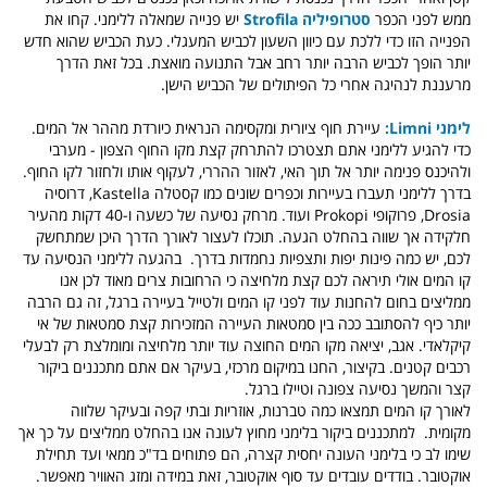
ממש לפני הכפר
סטרופיליה Strofila
יש פנייה שמאלה ללימני. קחו את
הפנייה הזו כדי ללכת עם כיוון השעון לכביש המעגלי. כעת הכביש שהוא חדש
יותר הופך לכביש הרבה יותר רחב אבל התנועה מואצת. בכל זאת הדרך
מרעננת לנהיגה אחרי כל הפיתולים של הכביש הישן.
לימני Limni:
עיירת חוף ציורית ומקסימה הנראית כיורדת מההר אל המים.
כדי להגיע ללימני אתם תצטרכו להתרחק קצת מקו החוף הצפון - מערבי
ולהיכנס פנימה יותר אל תוך האי, לאזור ההררי, לעקוף אותו ולחזור לקו החוף.
בדרך ללימני תעברו בעיירות וכפרים שונים כמו קסטלה Kastella, דרוסיה
Drosia, פרוקופי Prokopi ועוד. מרחק נסיעה של כשעה ו-40 דקות מהעיר
חלקידה אך שווה בהחלט הגעה.
תוכלו לעצור לאורך הדרך היכן שמתחשק
לכם, יש כמה פינות יפות ותצפיות נחמדות בדרך.
בהגעה ללימני הנסיעה עד
קו המים אולי תיראה לכם קצת מלחיצה כי הרחובות צרים מאוד לכן אנו
ממליצים בחום להחנות עוד לפני קו המים ולטייל בעיירה ברגל, זה גם הרבה
יותר כיף להסתובב ככה בין סמטאות העיירה המזכירות קצת סמטאות של אי
קיקלאדי.
אגב, יציאה מקו המים החוצה עוד יותר מלחיצה ומומלצת רק לבעלי
רכבים קטנים. בקיצור, החנו במיקום מרכזי, בעיקר אם אתם מתכננים ביקור
קצר והמשך נסיעה צפונה וטיילו ברגל.
לאורך קו המים תמצאו כמה טברנות, אוזריות ובתי קפה ובעיקר שלווה
מקומית.
למתכננים ביקור בלימני מחוץ לעונה אנו בהחלט ממליצים על כך אך
שימו לב כי בלימני העונה יחסית קצרה, הם פתוחים בד"כ ממאי ועד תחילת
אוקטובר. בודדים עובדים עד סוף אוקטובר, זאת במידה ומזג האוויר מאפשר.