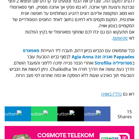
להגיע למקום הזה. עוברים את הכפר ונוסעים עד קו הים שם תמצאו 2 וחצי
טברנות ורצועת חוף ארוכה. לא כמו פפקי אך ארוכה מספיק. חוף פסארופולי
הוא מסוג המקומות אליהם רוצים להגיע כשחולמים על חופשה יוונית
אותנטית. המקום מקסים ולא לחינם נחשב לאחד החופים הפופולריים של
המקומיים בצפון אוויה.
אם תתעקשו הם גם יגלו לכם שמחוף פסארופולי שי בקיץ הפלגות
לאי
סקיאתוס
.
ככל שתמשיכו עם הכביש בכיוון דרום, תעברו ליד העיירות
פאפאדס
Pappades
ו
אגיה tנה Agia Anna
לבסוף כביש הטבעת עובר
ב
סטרופיליה Strofilia
ואחרי הכפר פנייה ימינה ללימני והמעגל הושלם.
הדרך כעת עושה את הדרך חזרה אל Chalkidha. ניתן לעשות את הכביש
הטבעתי תוך כארבע שעות ללא הפסקה או כמה שתרצו לפי מצב הרוח.
ראו גם
נדל"ן באוויה
15
Shares