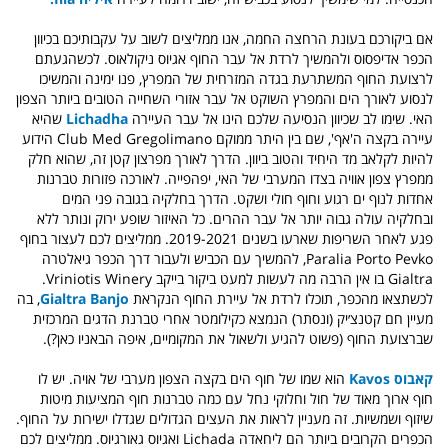
אם ביקורכם בעונת הרחצה החמה, אנו ממליצים לשוב על עקבותיכם בכיוון
הכפר אדיפסוס ולהמשיך לרדת אל עבר החוף אגיוס ניקולאוס. לכשהגעתם
לרצועת החוף המשתרעת בגדה המזרחית של המפרץ, פנו ימינה והמשיכו
לנסוע לאורך הים והמפרץ השוקט אל עבר אזורי השחייה הטובים ביותר הצפון
האי. שימו לב שכיוון הנסיעה שלכם הינו אל עבר העיירה
Lichadha
שהיא
עיירה בקצה ה'אף', שם בין היתר ממוקם Club Med Gregolimano הידוע
להיות לקלאב מד היחיד והטוב ביוון. הדרך לאורך מפרצון קטן זה, שהוא חלק
ממפרץ צפון אוויה בצדו המערבי של האי, יפהפייה. לאורכה פזורות טברנות
אחדות לנוף ים רגוע וחוף חולי ושקט. הדרך בחלקיה בגובה פני המים
ובחלקיה עולה גבוה יותר אל עבר ההרים. כל האיזור שופע ירוק ונותר ללא
פגע לאחר השריפות שארעו בשנים 2019-2021. ממליצים לכם לעצור בחוף
Paralia Porto Pevko, להמשיך עם הכביש ולעבור דרך הכפר גיאלטרה
Gialtra בו אין הרבה מה לעשות למעט ביקור בייקב Vriniotis Winery.
לכשתצאו מהכפר, תוכלו לרדת אל עיירת החוף הנקראת
Gialtra Banjo
, בה
מעיין חם קטנצ׳יק (ונסתר) הנמצא כקילומטר אחרי טברנת הדגים המרכזית
שברצועת החוף (פשוט להגיע ולשאול את המקומיים, איפה הבאניו כאן?).
קאבוס
Kavos
הוא שמו של חוף הים בקצה הצפון מערבי של אויה. יש לו
חוף ארוך מאוד של חול וחלוקי נחל עם כמה טברנות חוף המציעות מיטות
שיזוף ושמשיות. זה מעניין לראות את העצים הגדולים שגדלו ישירות על החוף.
הכפרים הקרובים ביותר הם ליחאדה Lichada ואגיוס גאורגיוס.
ממליצים לכם