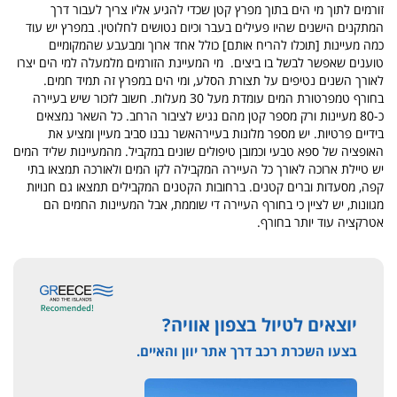
זורמים לתוך מי הים בתוך מפרץ קטן שכדי להגיע אליו צריך לעבור דרך
המתקנים הישנים שהיו פעילים בעבר וכיום נטושים לחלוטין. במפרץ יש עוד
כמה מעיינות [תוכלו להריח אותם] כולל אחד ארוך ומבעבע שהמקומיים
טוענים שאפשר לבשל בו ביצים.
מי המעיינת הזורמים מלמעלה למי הים יצרו
לאורך השנים נטיפים על תצורת הסלע, ומי הים במפרץ זה תמיד חמים.
בחורף טמפרטורת המים עומדת מעל 30 מעלות. חשוב לזכור שיש בעיירה
כ-80 מעיינות ורק מספר קטן מהם נגיש לציבור הרחב. כל השאר נמצאים
בידיים פרטיות. יש מספר מלונות בעיירהאשר נבנו סביב מעיין ומציע את
האופציה של ספא טבעי וכמובן טיפולים שונים במקביל. מהמעיינות שליד המים
יש טיילת ארוכה לאורך כל העיירה המקבילה לקו המים ולאורכה תמצאו בתי
קפה, מסעדות וברים קטנים. ברחובות הקטנים המקבילים תמצאו גם חנויות
מגוונות, יש לציין כי בחורף העיירה די שוממת, אבל המעיינות החמים הם
אטרקציה עוד יותר בחורף.
יוצאים לטיול בצפון אוויה?
בצעו השכרת רכב דרך אתר יוון והאיים.