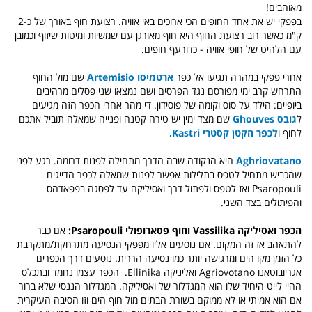
מאוהבים!
בפפקי יש את אחד החופים הכי ארוכים באי אוויה. רצועת חוף באורך של כ-2
ק"מ כאשר רוב רצועת החוף היא חוף מאורגן עם שמשיות ומיטות שיזוף וכמובן
עם הלהיט של חופי אוויה - כדורעף חופים.
אחרי פפקי במהרה תגיעו אל כפר
ארטמיסו Artemisio
שם מול החוף
התרחש קרב ימי מפורסם נגד הפרסים ושם נמצאו שני פסלים מרהיבים
ביופיים: הילד על סוס וקומה של פוסידון. די מהר אחרי הכפר הזה מגיעים
ל
גובס Ghouves
שם מצד ימין יש טירה קטנה ופנייה שמאלה תוביל אתכם
לחוף ו
לכפר הקטן קסטרי Kastri.
Aghriovatano
היא הנקודה שבה הדרך מתחילה לפנות דרומה. רגע לפני
שהכביש מתחיל לטפס בתלילות אפשר לפנות שמאלה לכפר הדייגים
Psaropouli ואז לטפס ולפתול דרך ואסיליקה עד לפסגה בפפאדהס
והפיתולים בצד השני.
הכפר ואסיליקה Vassilika וחוף פסארופולי Psaropouli:
אם כבר
להתאהב אז זה המקום. אם נוסעים אליו מפפקי הנסיעה מתרחקת/מתקרבת
כל הזמן מקו הים ומרגישה יותר כמו נסיעה הררית. נוסעים דרך הכפרים
אגריובוטאנו Agriovotano ואליניקה Ellinika. הכפר עצמו נחמד ובתכלס
ההיי לייט היחיד שלו הוא המגדלור של ואסיליקה. המגדלור הננסי שלא ברור
אם הוא אמיתי או לא ממוקם בשורת הבתים מול חוף הים וזו הסיבה העיקרית