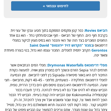
לחיפוש עצמאי »
רוביאס Rovies:
כפר קטן ומקסים הממוקם בתוך מטע ענקי של עצי זית
בקרבת חוף הים. החוף של רוביאס - חוף אבנים/חלוקי נחל - הוא גם אחד
החופים המוכרים בצד הזה של האי והכפר הוא בסיס מצוין לביקור במפלי
דרימונאס ו
במנזר "הקדוש דויד יירונטוס" Saint David
Gerontos
הקרוב יחסית למפלים. המנזר עצמו הוא גדול, בנוי בצורה מיוחדת
ומאוד יפה.
מפלי דרימונאס Drymonas Waterfalls:
מפלי המים הנחבאים אשר
תורמים לנהר Sepia הזורם ונשפך לים במפרץ צפון אוויה. למעשה נקודת
החיבור לים היא באזור סיפיאדה Sipiada בין לימני לרוביאס. זמן הנסיעה
למפלי דרימונאס: מחלקידה - כשעתיים, מלימני - 40-45 דקות, מרוביאס - חצי
שעה. הנסיעה לדרימונאס היא בעצם טיפוס מקו הים בדרך הררית, נופית.
הכביש עצמו לא להיט אבל גם לא בעייתי לנהיגה. בדרך תעברו בכפר
קוקינומיליה Kokinomilia שם הכביש יהיה קצת בעייתי. הכביש ליד הכפר
הופך להיות מאוד צר, קצת שבור ומשובש אבל אין צורך להיבהל, זה רק
למקטע קצר. כמה דקות לפני ההגעה תראו משמאלכם בית עץ גדול, סטייל
צימר גדול עם שטח מגודר. אתם צריכים להמשיך עם הכביש מימינו של הבית