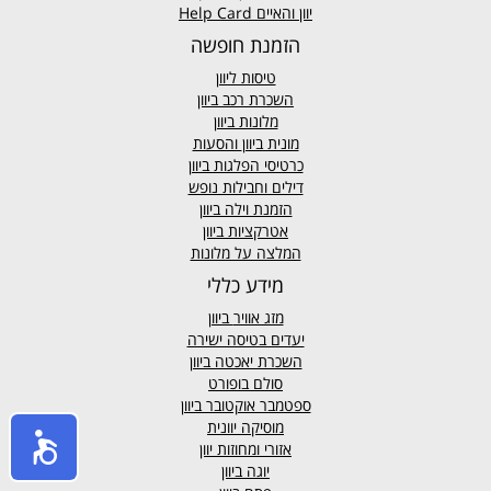
יוון והאיים Help Card
הזמנת חופשה
טיסות ליוון
השכרת רכב ביוון
מלונות ביוון
מונית ביוון
והסעות
כרטיסי הפלגות ביוון
דילים וחבילות נופש
הזמנת וילה ביוון
אטרקציות ביוון
המלצה על מלונות
מידע כללי
מזג אוויר
ביוון
יעדים בטיסה ישירה
השכרת יאכטה ביוון
סולם בופורט
ספטמבר אוקטובר ביוון
מוסיקה יוונית
אזורי ומחוזות יוון
יוגה ביוון