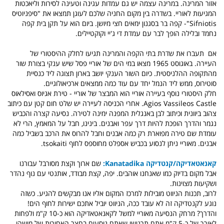
אזור המרינה. במרינה עצמה יש גם עמדות עגינה וטעינה לסירות וליאכטות
המגיעות לאוריי. בשדרה בין מקום החניה שלכם לעוגן תמצאו את "סיפניוטיס
Sifniotis"- קפה בר בסגנון ימאים חצי מיושן. ביום הוא על תקן בית קפה
נחמד ובלילה הופך לבר עם עמדת די ג'יי וקוקטיילים.
אם תעברו את שדרת בתי הקפה והמרינה תגיעו לחלק ההיסטורי של
העיירה. באוגוסט 1965 מצאו במי הים של אוריי פסל שיש ענקי בצורת שור
מהתקופה ההלניסטית. כיום השור הענקי יושב בארון תצוגה ליד כנסיית
סוטירוס, ממש ליד הנמל יחד עם עוד כמה ממצאים ארכיאולוגיים.
חלק היסטורי נוסף בעיירה אוריי הוא המבצר של אוריי - טירת אגיוס ואסילאוס
Agios Vassileos Castle. אחרי הכניסה לעיירה יש שלט חום קטן עם כיתוב
צהוב ביוונית וכיתוב לבן באנגלית המפנה ימינה לטירה. נסיעה קצרה והכביש
נגמר והדרך הופכת להיות דרך עפר ואבנים. בינינו, חבל על המאמץ, הרי לא
עומדת שם טירה מפוארת רק כמה אבנים וחבל להרוס את הרכב בשביל כמה
אבנים. מאוריי ניתן לנסוע בכביש אספלט מחוספס לחוף tsokaiti.
קאנאטאדיקה/קנטדיקה Kanatadika:
שם ארוך וקצת מסורבל עבורנו
אבל מקום בדיוק כמו שאנחנו אוהבים. יפה, קצת מבודד, אותנטי עם נוף נהדר
ושקיעות מצוינות.
לרוב, תכנות הניווט מובילות למרכז המקום אליו אנו מבקשים להגיע. כשזה
נוגע לקנטדיקה זה לא עובד ככה, הניווט יוביל אתכם ישירות לחוף הים!
והדרך? מרחק הנסיעה מאוריי למשל לקאנאטאדיקה הוא כ-10 ק"מ ולפחות
לאורך של כ-5 ק"מ אתם תרגישו שאתם נוסעים בחצר האחורית של מישהו