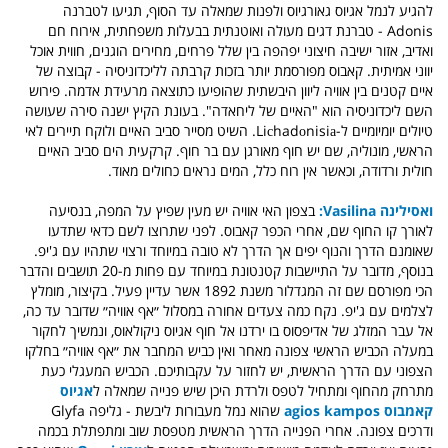
להגיע לנמל אגיוס גאורגיוס ולפנות שמאלה עד הסוף, תגיעו לטברנה
Adonis - טברנת דגים מעולה ואוטנתית בבעלות משפחתית, אירוח חם
ואדיב, אזור ישיבה חיצוני יפהפה בין שלל פרחים, מחירים הוגנים, חווית אוכל
יווני אמיתית.
קאבוס מפורסמת יותר בזכות קרבתה לליכדוניסיה - קבוצה של
איים קטנים בין אוויה ליוון היבשתית שהופיעו כתוצאה מרעידת אדמה. פירוש
השם ליכדוניסיה הוא "האיים של ליחאדה". בעונת הקיץ ישנה סירה שעושה
טיולים יומיומיים ל-Liсhadоnisiа. השיט מסייר סביב האיים ולוקח תיירים לאי
הראשי, מונוליה, שם יש חוף מאורגן עם בר חוף. קרקעית הים סביב האיים
חולית ורדודה, וכאשר אין רוח כלל, המים נראים כחולים מאוד.
ואסילינה Vasilina:
בצפון האי אוויה יש מעין שפיץ על המפה,
בנסיעה
לאורך קו החוף שם, אחרי הכפר קאבוס.
לפני שתרוצו לשם כדאי שתדעו
שאומנם הדרך והנוף יפים אך הדרך לא טובה במיוחד ורצוי שתהיו עם ג'יפ.
בנוסף, מדובר על התיישבות קטנטונת במיוחד עם פחות מ-20 תושבים והדבר
הכי מפורסם שם זה המגדלור משנת 1892 אשר עדיין פעיל. בקיצור, מומלץ
לצלמים עם ג'יפ.
נקח כמה צעדים אחורה במסלול ״אף אוויה״ שדובר עד כה,
אל עבר המזלג של אדיפסוס בו ירדנו אל חוף אגיוס ניקולאוס, ונמשיך לחקור
במעלה הכביש הראשי צפונה מאחר ואין כביש המחבר את ״אף אוויה״ בחלקו
הצפוני עם הדרך הראשית, יש לחזור על עקבותיכם. הכביש המעגלי כעת
מתרחק מהחוף ומתחיל לטפס ולרדת היכן שיש פנייה שמאלה ל
אגיוס
קאמבוס agios kampos
שהוא נמל מעבורות ליבשת - גליפה Glyfa
ודרכים צפונה. אחרי הפנייה הדרך הראשית מטפסת שוב ומתפתלת בכמה