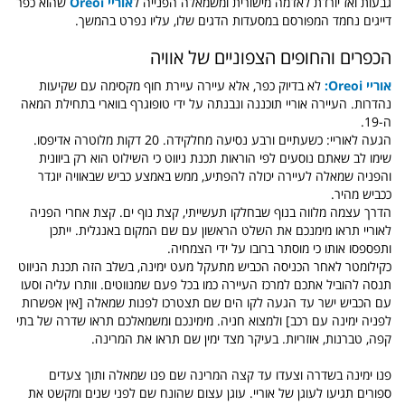
גבעות ואז יורדת לאדמה מישורית ומשמאלה הפנייה ל
אוריי
Oreoi
שהוא כפר
דייגים נחמד המפורסם במסעדות הדגים שלו, עליו נפרט בהמשך.
הכפרים והחופים הצפוניים של אוויה
אוריי Oreoi:
לא בדיוק כפר, אלא עיירה עיירת חוף מקסימה עם שקיעות
נהדרות. העיירה אוריי תוכננה ונבנתה על ידי טופוגרף בווארי בתחילת המאה
ה-19.
הגעה לאוריי: כשעתיים ורבע נסיעה מחלקידה. 20 דקות מלוטרה אדיפסו.
שימו לב שאתם נוסעים לפי הוראות תכנת ניווט כי השילוט הוא רק ביוונית
והפניה שמאלה לעיירה יכולה להפתיע, ממש באמצע כביש שבאוויה יוגדר
ככביש מהיר.
הדרך עצמה מלווה בנוף שבחלקו תעשייתי, קצת נוף ים. קצת אחרי הפניה
לאוריי תראו מימנכם את השלט הראשון עם שם המקום באנגלית. ייתכן
ותפספסו אותו כי מוסתר ברובו על ידי הצמחיה.
כקילומטר לאחר הכניסה הכביש מתעקל מעט ימינה, בשלב הזה תכנת הניווט
תנסה להוביל אתכם למרכז העיירה כמו בכל פעם שמנווטים. וותרו עליה וסעו
עם הכביש ישר עד הגעה לקו הים שם תצטרכו לפנות שמאלה [אין אפשרות
לפניה ימינה עם רכב] ולמצוא חניה. מימינכם ומשמאלכם תראו שדרה של בתי
קפה, טברנות, אוזריות. בעיקר מצד ימין שם תראו את המרינה.
פנו ימינה בשדרה וצעדו עד קצה המרינה שם פנו שמאלה ותוך צעדים
ספורים תגיעו לעוגן של אוריי. עוגן עצום שהונח שם לפני שנים ומקשט את