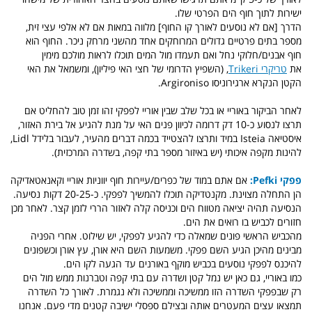
ישירות לתוך חוף הים הפרטי שלו.
הדרך [אם לא נוסעים לאורך קו החוף] מלווה במאות אם לא אלפי עצי זית,
מספר בתים פרטיים גדולים המרוחקים אחד מהשני מרחק ניכר. החוף הוא
חוף אבנים/חלוקי נחל ואם תעמדו מול המים תוכלו לראות מולכם מימין
את
טריקרי Trikeri
, (השפיץ הדרומי של חצי האי פיליון), ומשמאל את האי
הקטן הנקרא ארגירוניסו Argironiso.
לאחר הביקור באוריי או בכל שלב שבין אוריי לפפקי זהו זמן טוב להחליט אם
תרצו
לנסוע כ-10 דק דרומה לכיוון פנים האי על מנת להגיע אל בירת האזור,
איסטיאה Isteia במיד ותרצו להצטייד בכמה דברים מהעיר, לעבור בלידל Lidl,
להינות מקפה איכותי (יש באיזור מספר בתי קפה, בשדרה המרכזית).
פפקי Pefki:
אם אתם במוד של כפרים/עיירות חוף יווניות אוריי וקאנאטאדיקה
הן התחלה מצוינת. מקנטדיקה תוכלו להמשיך לפפקי. כ-20-25 דקות נסיעה.
הנסיעה תהיה יציאה מטווח הים וכניסה קלה לאזור הררי לזמן קצר. לאחר מכן
חזורים לכביש בו רואים את הים.
מהכביש הראשי פונים שמאלה כדי להגיע לפפקי, יש שילוט. אחרי הפניה
מבינים מהיכן הגיע השם פפקי. משמעות השם היא אורן, עץ אורן וכשפונים
להיכנס לפפקי נוסעים בכביש מוקף באורנים עד הגעה לקו הים.
כמו באוריי, גם כאן יש נמל קטן ושדרה עם בתי קפה וטברנות ממש מול הים
רק שבפפקי השדרה הזו ממשיכה וממשיכה ולא נגמרת. לאורך כל השדרה
תמצאו עצים המעטרים אותה ובצילם ספסלי ישיבה קטנים מדי פעם. אנחנו