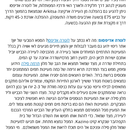
מעוניין לנהוג דרך חלקידה ולאורך האי ודרכיו המפותלות,
אל לוטרה אדיפסו
ניתן להגיע גם בהפלגה מן העיירה ארקיצה Arkitsa שנמצאת בהמשך הדרך
על כביש E75 (כשעה וארבעים משדה התעופה), ההפלגה אורכת כ-45 דקות.
דרך זו מקצרת את זמן ההגעה בכשעה.
לוטרה אדיפסוס
: מה לא נכתב על
לוטרה אדיפסו
? הספא הטבעי של יוון!
אתר ריפוי ידוע גם מעבר לגבולות יוון והמון תיירים מגיעים לאי אוויה רק בגלל
המעיינות התרמיים המיוחדים אשר בעיירה זו. מהכניסה לעיירה הכביש יוביל
אתכם ישירות לכיוון הים, למעין רחוב מרכזי/שדרה ארוכה עד קו המים.
בתחילת שדרה זו, מצד שמאל תמצאו את הגב של מלון
תרמה סילה
הידוע
ומימין, ממש בצד המדרכה תראו זרימה של כמה מעיינות חמים המתמזגים יחד
ומכוסים ברשת ברזל. האדים היוצאים מהם יסגירו אותם. המעיינות עצמם
נמצאים בשטח מגודר ששייך לארגון התיירות המקומי, וצמודים אליהם מתקנים
מתאימים לבילוי וריפוי טבעי עם עלות כניסה מוזלת של 2-3 יורו אך נכון להיום
נראה שהמתקנים אינם פעילים ולא מקבלים קהל. מצדו השני של הכביש וליד
מלון סילה יש את המעיינות הנוספים אליהם הגישה היא חופשית לציבור
המבקרים. המעיינות האלו הם כמו בריכות מים חמים קטנות ממש צמוד לים.
את המעיין מפל המפורסם תמצאו בחלקו העליון של הכביש המרכזי הנכנס
לעיירה, מצד שמאל. כדי לזהות אותו חפשו את השלט הגדול של בית
הקפה/בר שנקרא קזינו Kazino. המפל נמצא מתחת. אם תגיעו למעיינות
שמול מלון סילה ופניכם אל הים תוכלו לראות את המפל משמאלכם. מי המפל