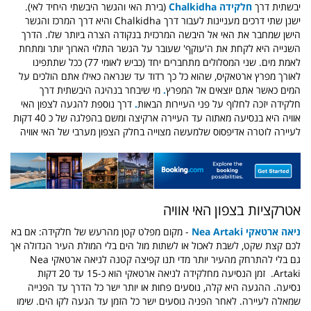
יבשתית דרך
חלקידה Chalkidha
(בירת האי והגשר היבשתי היחיד לאי).
ישנן שתי דרכים מעניינות לעבור דרך Chalkidha והיא דרך המרכז והגשר
הישן שמחבר את האי אל היבשה המרכזית בנקודה הצרה ביותר שלו. הדרך
השנייה היא לקחת את ה'עוקף' שעובר על הגשר התלוי הארוך יותר ומתחת
לאמת מים. שני המסלולים מתחברים יחד (כביש לאומי 77) ככל שתתפינו
לאורך מפרץ ארטאקיס, שהוא כל כך רדוד עד שנראה כאילו אתם הולכים על
המים כאשר אתם יוצאים אל המפרץ
.
מי שיבחר בנהיגה היבשתית דרך
חלקידה יזכה לחלוף על פני העיירות הבאות
.
דרך נוספת להגעה לצפון האי
אוויה היא בנסיעה מאתוה עד העיירה ארקיצה ומשם בהפלגה של כ 40 דקות
לעיירה לוטרה אדיפסוס שלמעשה מצוייה בחלק הצפון מערבי של האי אוויה
אטרקציות בצפון האי אוויה
ניאה ארטאקי Nea Artaki
- מקום מפלט קטן מהרעש של חלקידה:
אם בא
לכם קצת שקט, לשבת לאכול או לשתות מול הים בלי המולת העיר הגדולה אך
גם בלי להתרחק מהעיר יותר מדי תנו קפיצה קטנה לניאה ארטאקי Nea
Artaki.
זמן הנסיעה מחלקידה לניאה ארטאקי הוא כ-15 עד 20 דקות
נסיעה. ההגעה היא קלה, נוסעים פחות או יותר ישר כל הדרך עד הפנייה
שמאלה לעיירה.
לאחר הפניה נוסעים ישר כל הזמן עד הגעה לקו הים. שימו