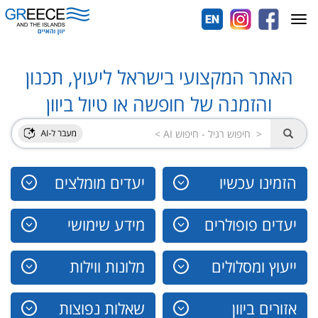
Toggle
navigation
האתר המקצועי בישראל ליעוץ, תכנון
והזמנה של חופשה או טיול ביוון
הזמינו עכשיו
יעדים מומלצים
יעדים פופולרים
מידע שימושי
ייעוץ ומסלולים
מלונות ווילות
אזורים ביוון
שאלות נפוצות