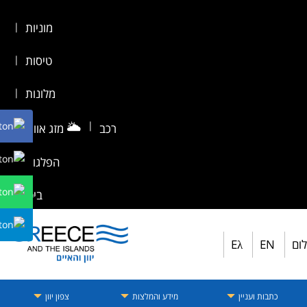
מוניות
|
טיסות
|
מלונות
|
🌥️
|
רכב
מזג אוויר
|
הפלגות
|
ביטוח
לום
EN
Eλ
כתבות ועניין
מידע והמלצות
צפון יוון