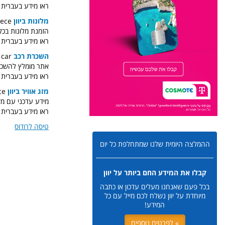
ראו מידע בעברית ע
מלונות ביוון
hotels in greece
הזמנת מלונות בכל י
ראו מידע בעברית ע
השכרת רכב
rent a car
אתר מומלץ להשכרת
ראו מידע בעברית 
מזג אוויר ביוון
weather in greece
מידע עדכני עם מזג אוויר ביו
ראו מידע בעברית על
טיסה לרודוס
ההמלצה היומית שלנו שמתחלפת כל יום
קבלו את המידע החם ביותר על יוון
בכל פעם שאנחנו מעלים עדכון או כתבה
מיוחדת על יוון נשלח לכם מייל עם כל
המידע!
» לפרטים נוספים