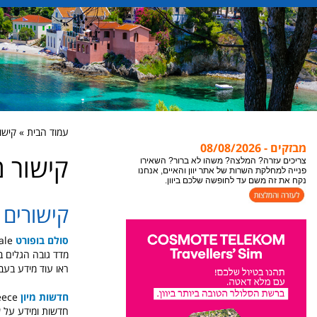
אתר יוון והאיים מתעדכן במידע חדש כל הזמן, לקבלת
עמוד הבית » קישור מו
המידע העדכני ביותר לעמוד בו אתם נמצאים או
מבזקים - 08/08/2026
צופים, מומלץ לבצע ריפרש לעמוד "רענון".
קישור מומ
צריכים עזרה? המלצה? משהו לא ברור? השאירו
פנייה למחלקת השרות של אתר יוון והאיים, אנחנו
נקח את זה משם עד לחופשה שלכם ביוון.
קישורים 
סולם בופורט
ale
מדד גובה הגלים ב
ראו עוד מידע בעב
חדשות מיון
news from greece
חדשות ומידע על שב