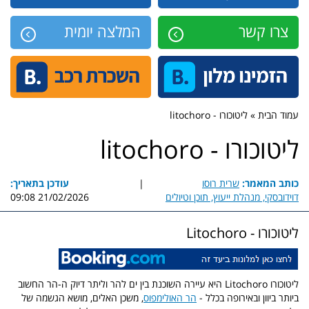
צרו קשר
המלצה יומית
עמוד הבית » ליטוכורו - litochoro
ליטוכורו - litochoro
כותב המאמר:
שרית רוסו
|
עודכן בתאריך:
דוידובסקי, מנהלת ייעוץ, תוכן וטיולים
21/02/2026 09:08
ליטוכורו - Litochoro
ליטוכורו Litochoro היא עיירה השוכנת בין ים להר וליתר דיוק ה-הר החשוב
ביותר ביוון ובאירופה בכלל -
הר האולימפוס
, משכן האלים, מושא הגשמה של