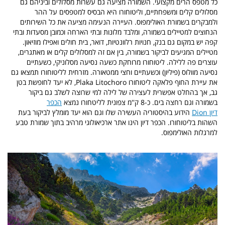
כל מטפס הרים מקצועי. השמורה מציעה גם עשרות מסלולים וביניהם גם
מסלולים קלים ומשפחתיים, וליטוחורו היא הבסיס למטפסים על ההר
ולמבקרים בשמורת האולימפוס. העיירה הנעימה מציעה את כל השירותים
הנחוצים למטיילים בשמורה, ומלבד מלונות ובתי הארחה וכמובן מסעדות ובתי
קפה יש במקום גם בנק, חנויות רלוונטיות, דואר, בית חולים ואפילו מוזיאון.
מטיילים המגיעים לביקור בשמורה, בין אם זה למסלולים קלים או מאתגרים,
עוצרים פה ללילה. ליטוחורו מרוחקת כשעה נסיעה מסלוניקי, כשעתיים
נסיעה מוולוס (פיליון) וכשעתיים וחצי ממטאורה. מזרחית לליטוחורו תמצאו גם
את עיירת החוף פלאקה ליטוחורו Plaka Litochoro, לא יעד לחופשת בטן
גב, אך בהחלט אפשרית לעצירה של לילה למי שרוצה לשלב גם ביקור
בשמורה וגם רחצה בים. כ-8 ק''מ צפונית לליטחורו נמצא
הכפר
דיון Dion
הידוע בהיסטוריה העשירה שלו וגם הוא יעד מומלץ לביקור בעת
השהות בליטוחורו. הכפר דיון הינו אתר ארכיאולוגי מרהיב בתוך שמורת טבע
למרגלות האולימפוס.