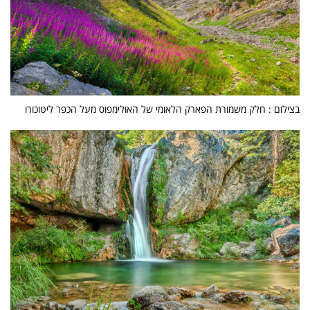
בצילום : חלק משמורת הפארק הלאומי של האולימפוס מעל הכפר ליטוכורו