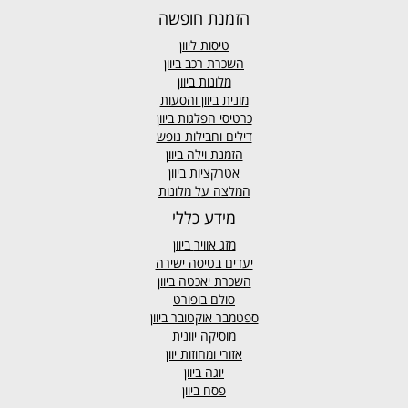
הזמנת חופשה
טיסות ליוון
השכרת רכב ביוון
מלונות ביוון
מונית ביוון
והסעות
כרטיסי הפלגות ביוון
דילים וחבילות נופש
הזמנת וילה ביוון
אטרקציות ביוון
המלצה על מלונות
מידע כללי
מזג אוויר
ביוון
יעדים בטיסה ישירה
השכרת יאכטה ביוון
סולם בופורט
ספטמבר אוקטובר ביוון
מוסיקה יוונית
אזורי ומחוזות יוון
יוגה ביוון
פסח ביוון