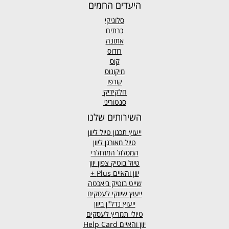
היעדים החמים
סלוניקי
כרתים
אתונה
רודוס
קוס
מיקונוס
קורפו
חלקידיקי
סנטוריני
השירותים שלנו
ייעוץ תכנון טיול ליוון
טיול מאורגן ליוון
המסלול המודולרי
טיול בוטיק צפון יוון
יוון והאיים
Plus +
שייט בוטיק ביאכטה
ייעוץ שיווקי לעסקים
ייעוץ נדל"ן ביוון
טיולי תמריץ לעסקים
יוון והאיים Help Card