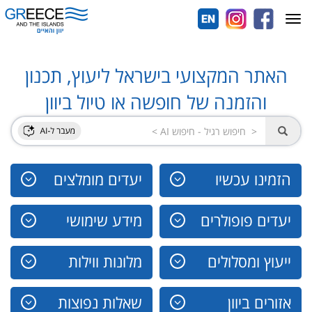
Toggle
navigation
האתר המקצועי בישראל ליעוץ, תכנון
והזמנה של חופשה או טיול ביוון
הזמינו עכשיו
יעדים מומלצים
יעדים פופולרים
מידע שימושי
ייעוץ ומסלולים
מלונות ווילות
אזורים ביוון
שאלות נפוצות