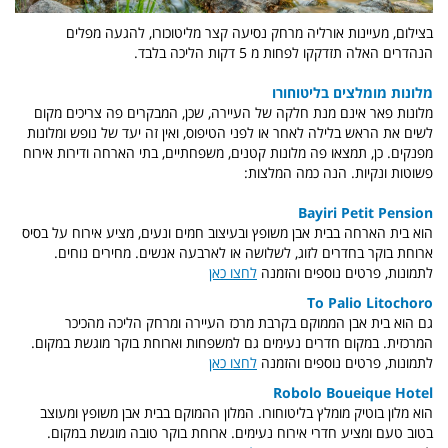
בצילום, מעיינות אורליה מרחק נסיעה קצר מליטוכורו, להגעה מפלים
הנהדרים האלה תזדקקו לפחות מ 5 דקות הליכה בלבד.
מלונות מומלצים בליטוחורו
מלונות פאר אינם מנת חלקה של העיירה, שכן, המבקרים פה צריכים מקום
לשים את הראש בלילה לאחר או לפני הטיפוס, ואין זה יעד של נופש ומלונות
מפנקים. כן, תמצאו פה מלונות קטנים, משפחתיים, בתי הארחה ודירות אירוח
פשוטות ונקיות. הנה כמה המלצות:
Bayiri Petit Pension
הוא בית הארחה בבית אבן משופץ ובעיצוב חמים ונעים, מציע אירוח על בסיס
ארוחת בוקר בחדרים לזוג, לשלושה או לארבעה אנשים. מחירים נוחים.
לתמונות, פרטים נוספים והזמנה
לחצו כאן
To Palio Litochoro
גם הוא בית אבן הממוקם בקרבת מרכז העיירה ומרחק הליכה מהכיכר
המרכזית. במקום חדרים נעימים גם למשפחות וארוחת בוקר מוגשת במקום.
לתמונות, פרטים נוספים והזמנה
לחצו כאן
Robolo Boueique Hotel
הוא מלון בוטיק מומלץ בליטוחורו. המלון ההמוקם בבית אבן משופץ ומעוצב
בטוב טעם ומציע חדרי אירוח נעימים. ארוחת בוקר טובה מוגשת במקום.