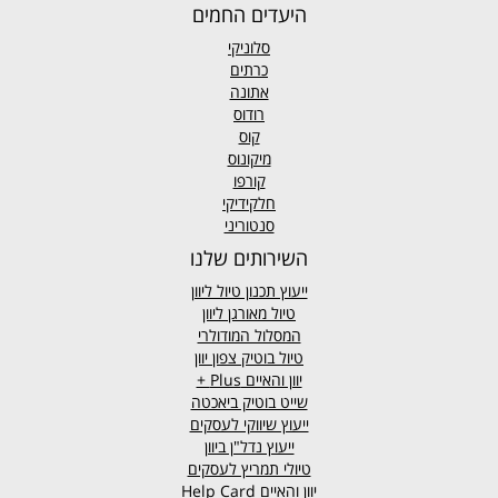
היעדים החמים
סלוניקי
כרתים
אתונה
רודוס
קוס
מיקונוס
קורפו
חלקידיקי
סנטוריני
השירותים שלנו
ייעוץ תכנון טיול ליוון
טיול מאורגן ליוון
המסלול המודולרי
טיול בוטיק צפון יוון
יוון והאיים
Plus +
שייט בוטיק ביאכטה
ייעוץ שיווקי לעסקים
ייעוץ נדל"ן ביוון
טיולי תמריץ לעסקים
יוון והאיים Help Card