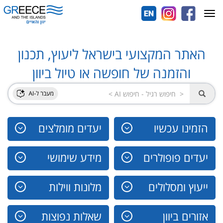
Toggle
navigation
האתר המקצועי בישראל ליעוץ, תכנון
והזמנה של חופשה או טיול ביוון
הזמינו עכשיו
יעדים מומלצים
יעדים פופולרים
מידע שימושי
ייעוץ ומסלולים
מלונות ווילות
אזורים ביוון
שאלות נפוצות