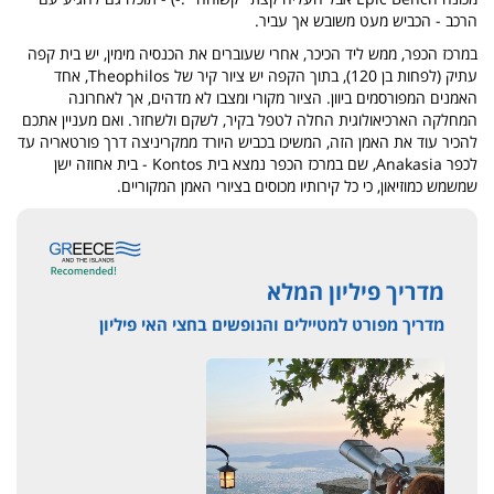
הרכב - הכביש מעט משובש אך עביר.
במרכז הכפר, ממש ליד הכיכר, אחרי שעוברים את הכנסיה מימין, יש בית קפה
עתיק (לפחות בן 120), בתוך הקפה יש ציור קיר של Theophilos, אחד
האמנים המפורסמים ביוון. הציור מקורי ומצבו לא מדהים, אך לאחרונה
המחלקה הארכיאולוגית החלה לטפל בקיר, לשקם ולשחזר. ואם מעניין אתכם
להכיר עוד את האמן הזה, המשיכו בכביש היורד ממקריניצה דרך פורטאריה עד
לכפר Anakasia, שם במרכז הכפר נמצא בית Kontos - בית אחוזה ישן
שמשמש כמוזיאון, כי כל קירותיו מכוסים בציורי האמן המקוריים.
מדריך פיליון המלא
מדריך מפורט למטיילים והנופשים בחצי האי פיליון