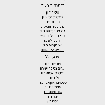
הזמנת חופשה
טיסות ליוון
השכרת רכב ביוון
מלונות ביוון
מונית ביוון
והסעות
כרטיסי הפלגות ביוון
דילים וחבילות נופש
הזמנת וילה ביוון
אטרקציות ביוון
המלצה על מלונות
מידע כללי
מזג אוויר
ביוון
יעדים בטיסה ישירה
השכרת יאכטה ביוון
סולם בופורט
ספטמבר אוקטובר ביוון
מוסיקה יוונית
אזורי ומחוזות יוון
יוגה ביוון
פסח ביוון