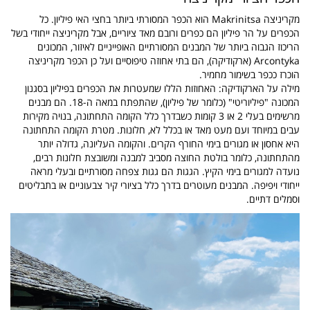
מקריניצה Makrinitsa הוא הכפר המסורתי ביותר בחצי האי פיליון. כל
הכפרים על הר פיליון הם כפרים ורובם מאד ציוריים, אבל מקריניצה ייחודי בשל
הריכוז הגבוה ביותר של המבנים המסורתיים האופייניים לאיזור, המכונים
Arcontyka (ארקודיקה), הם בתי אחוזה טיפוסיים ועל כן הכפר מקריניצה
הוכרז ככפר בשימור מחמיר.
מילה על הארקודיקה: האחוזות הללו שמעטרות את הכפרים בפיליון בסגנון
המכונה "פיליוריטי" (כלומר של פיליון), שהתפתח במאה ה-18. הם מבנים
מרשימים בעלי 2 או 3 קומות כשבדרך כלל הקומה התחתונה, בנויה מקירות
עבים במיוחד ועם מעט מאד או בכלל לא, חלונות. מטרת הקומה התחתונה
היא אחסון או מגורים בימי החורף הקרים. והקומה העליונה, גדולה יותר
מהתחתונה, כלומר בולטת החוצה מסביב למבנה ומשובצת חלונות רבים,
נועדה למגורים בימי הקיץ. הגגות הם גגות צפחה מסורתיים ובעלי מראה
ייחודי ויפיפה. המבנים מעוטרים בדרך כלל בציורי קיר צבעוניים או בתבליטים
וסמלים דתיים.