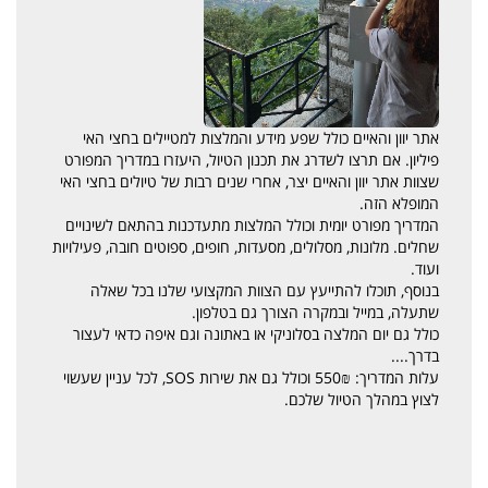
אתר יוון והאיים כולל שפע מידע והמלצות למטיילים בחצי האי
פיליון. אם תרצו לשדרג את תכנון הטיול, היעזרו במדריך המפורט
שצוות אתר יוון והאיים יצר, אחרי שנים רבות של טיולים בחצי האי
המופלא הזה.
המדריך מפורט יומית וכולל המלצות מתעדכנות בהתאם לשינויים
שחלים. מלונות, מסלולים, מסעדות, חופים, ספוטים חובה, פעילויות
ועוד.
בנוסף, תוכלו להתייעץ עם הצוות המקצועי שלנו בכל שאלה
שתעלה, במייל ובמקרה הצורך גם בטלפון.
​​​​​​​כולל גם יום המלצה בסלוניקי או באתונה וגם איפה כדאי לעצור
בדרך....
עלות המדריך: 550₪ וכולל גם את שירות SOS, לכל עניין שעשוי
לצוץ במהלך הטיול שלכם.