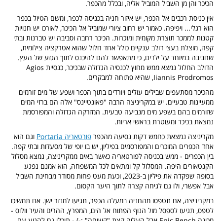
הכיכר והן מן השביל המוביל אליה, ובכלל מהכפר.
אין כניסת רכבים אל הכפר, יש איזור חניה בכניסה לכפר, ומשם הטיול בכפר
הוא רגלי... ויפיפה. כאמור יש רחוב ציורי שמוביל אל הכיכר, לאורכו יש חנויות
קטנות לממכר תוצרת מקומית ומזכרות. הכיכר רחבה וסביבה יש טברנות ובתי
קפה, מוצלת בעצי דולב ענקיים כולל אחד חלול שהוא אטרקציה צילומית,
שחביבה במיוחד על ילדים, כי מתאפשר להם להיכנס לתוך הגזע של העץ.
הדולב החלול נמצא ממש מחוץ לכנסיה הגדולה שבכיכר, כנסיית Agios
Iiannis Prodromos, שהיא פתוחה למבקרים.
מהכיכר מסתעפים שבילים עולים ויורדים בתוך הכפר ושפע של מים זורמים
ממעיינות טבעיים. יש במקריניצה הרבה "פאונטיינס" אלה הם ברזי המים
שזורמים בהם בשפע מים מנביעה טבעית. המזרקה הגדולה והמפורסמת
נמצאת בכיכר ומעוטרת בראשי אריות.
מקריניצה נמצאת כחמש דקות נסיעה מהכפר
פורטאריה Portaria
וגם הוא
אחד הכפרים המוכרים והמפורסמים בפיליון, יש בו יופי של מסעדות ובתי קפה.
בין הכפרים - ממש בכניסה לפורטאריה כאשר באים ממקריניצה, נמצא מסלול
הקנטאורים היפה. המסלול קל ומתאים לכל המשפחה, הוא אמנם נפגע
בסופה שפקדה את פיליון ב-2023, וכעת מעט פחות מסודר מבחינת השביל
אבל אפשרי, ולו גם לגיחה קצרה לתוך היער הקסום.
במקריניצה, אם תטפסו מהחניה במעלה הכפר, תגיעו למנזר ישן. אם תמשיכו
לטפס, תגיעו לספסל מול הנוף הפתוח אל הים, המפרץ, ההרים והעיר וולוס -
מכונה Epic Bench אבל העליה קצת "קשוחה" :-) - תוכלו גם להגיע עם