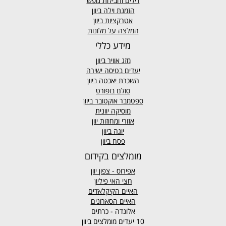
דילים וחבילות נופש
הזמנת וילה ביוון
אטרקציות ביוון
המלצה על מלונות
מידע כללי
מזג אוויר
ביוון
יעדים בטיסה ישירה
השכרת יאכטה ביוון
סולם בופורט
ספטמבר אוקטובר ביוון
מוסיקה יוונית
אזורי ומחוזות יוון
יוגה ביוון
פסח ביוון
מומלצים בקידום
אפירוס
- צפון יוון
חצי האי פיליון
האיים הקיקלאדים
האיים הסארונים
אלונדה - כרתים
10 יעדים מומלצים ביוון