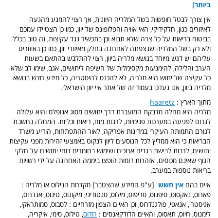
ביותר]
אין צורך לבטל חופשות בשל המלריה היוונית, אך רצוי להמנע מהגעה
לאיזורים כגון, חלקידיקי, האי אוויה והפלופונס של יוון, כמו כן הצטיידו עמכם
בביטוח בריאות על כל צרה שלא תבוא וכן בתכשיר נגד עקיצות, זה טוב בכלל
ולא רק בשל המלריה שנצפתה לאחרונה בחלק מאיזורי יוון, כמו כן באיזורים
עליהם יש דגש מיוחד בנושא מלריה ביוון, רצוי להתלבש בהתאם בשעות
הערב והלילה, להימנעות מקסימלית של חשיפה ליתושים, אגב, שימו לב שלא
כל עקיצה של יתוש היא מלריה, לא להכנס להיסטריה, כל מידע חדש בנושא
מלריה ביוון, אנו נעדכן בעמוד זה של אתר איי יוון הישראלי.
מתוך הארץ :
haaretz
מלריה היא מחלה מדבקת המועברת דרך יתושים מסוג אנופלס והיא עלולה
לגרום לפגיעה במערכות פנימיות, לרבות מוח, ריאות וכליות. המחלה נחשבת
לגורם התמותה העיקרי במדינות אפריקה, לאור ההתפתחות, הודיע משרד
הבריאות כי הוא ממליץ לכל הנוסעים ליוון לנקוט באמצעי זהירות מפני עקיצות
יתושים, לרבות לבישת בגדים ארוכים ושימוש בחומרים דוחי יתושים על חלקי
הגוף שאינם מכוסים. אזהרות דומות הופצו ביממה האחרונה על ידי רשויות
בריאות נוספות במערב.
איים בהם
אין חשש
[ע"פ המידע שהצטבר] מקדחת הנילוס או מלריה :
פארוס, נאקסוס, סיפנוס, סריפוס, מילוס, סנטוריני, מיקונוס, טינוס, אנדרוס,
אגיסטרי, אנאפי, פולגנדרוס, וכן האיים הצפון מזרחיים : לסבוס, סמותראקי,
לימנוס, חיוס, תאסוס, והאיים הדודקאנסים :
רודוס
, טילוס, סימי, איקריה,