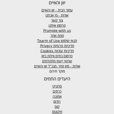
יוון והאיים
עמוד הבית - יוון והאיים
אודות - מי אנחנו
צור קשר
פרסמו איתנו
Promote with us
מפת אתר
תנאי שימוש
Tearm of Use
מדיניות פרטיות
Privecy
מדיניות עוגיות
Cookies
פרסום בתים ווילות ביוון
שרותי ייעוץ מתקדמים
אודות - סיון זמיר, מנכ"ל יוון והאיים
מוקד חירום
היעדים החמים
סלוניקי
כרתים
אתונה
רודוס
קוס
מיקונוס