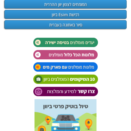
המומחים לצפון יוון ההררית
רכישת Esim ביוון
סיור באתונה בעברית