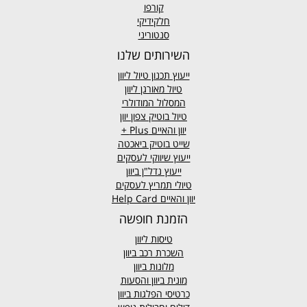
קורפו
חלקידיקי
סנטוריני
השירותים שלנו
ייעוץ תכנון טיול ליוון
טיול מאורגן ליוון
המסלול המודולרי
טיול בוטיק צפון יוון
יוון והאיים
Plus +
שייט בוטיק ביאכטה
ייעוץ שיווקי לעסקים
ייעוץ נדל"ן ביוון
טיולי תמריץ לעסקים
יוון והאיים Help Card
הזמנת חופשה
טיסות ליוון
השכרת רכב ביוון
מלונות ביוון
מונית ביוון
והסעות
כרטיסי הפלגות ביוון