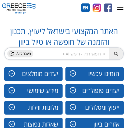
Toggle
navigation
האתר המקצועי בישראל ליעוץ, תכנון
והזמנה של חופשה או טיול ביוון
הזמינו עכשיו
יעדים מומלצים
יעדים פופולרים
מידע שימושי
ייעוץ ומסלולים
מלונות ווילות
אזורים ביוון
שאלות נפוצות