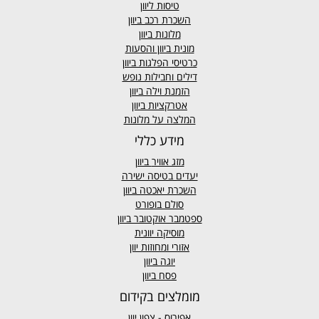
טיסות ליוון
השכרת רכב ביוון
מלונות ביוון
מונית ביוון
והסעות
כרטיסי הפלגות ביוון
דילים וחבילות נופש
הזמנת וילה ביוון
אטרקציות ביוון
המלצה על מלונות
מידע כללי
מזג אוויר
ביוון
יעדים בטיסה ישירה
השכרת יאכטה ביוון
סולם בופורט
ספטמבר אוקטובר ביוון
מוסיקה יוונית
אזורי ומחוזות יוון
יוגה ביוון
פסח ביוון
מומלצים בקידום
אפירוס
- צפון יוון