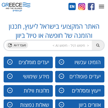
Toggle
navigation
האתר המקצועי בישראל ליעוץ, תכנון
והזמנה של חופשה או טיול ביוון
הזמינו עכשיו
יעדים מומלצים
יעדים פופולרים
מידע שימושי
ייעוץ ומסלולים
מלונות ווילות
אזורים ביוון
שאלות נפוצות