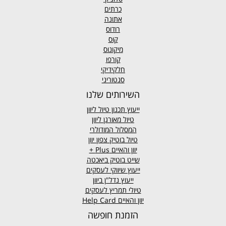
כרתים
אתונה
רודוס
קוס
מיקונוס
קורפו
חלקידיקי
סנטוריני
השירותים שלנו
ייעוץ תכנון טיול ליוון
טיול מאורגן ליוון
המסלול המודולרי
טיול בוטיק צפון יוון
יוון והאיים
Plus +
שייט בוטיק ביאכטה
ייעוץ שיווקי לעסקים
ייעוץ נדל"ן ביוון
טיולי תמריץ לעסקים
יוון והאיים Help Card
הזמנת חופשה